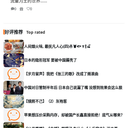
流量为王的世界……
0
0
好评推荐
Top rated
人间烟火味, 最抚凡人心(四)🍜🦞🐟🍷🍾🍒
日本的隐形冠军 要被中国薅秃了
【岁月留声】我把《张三的歌》改成了摇滚曲
中国对日管制半年后 日本自己说漏了嘴 没想到效果会这么狠
【镜照不己】（2）灰袍客
苹果想压价采购内存，却被国产长鑫直接拒绝！底气从哪来？