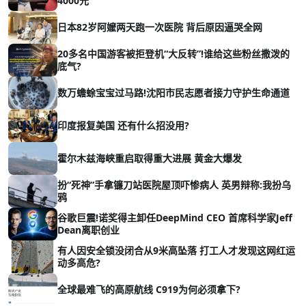
4000元
日本82岁阿嬤两天跑一次医院 背后原因逼哭全网
20多名中国游客被拒登机“大反转”!谁给这些粉丝撒泼的
底气?
数万蟾蜍宝宝过马路!沈阳市民志愿者接力守护生命通道
印度报复美国 还有什么招没用?
霍尔木兹海峡重启取得重大进展 黄金大爆发
扮“死神”手拿镰刀站医院屋顶吓惨病人 英男辩称:我扮乌
鸦
谷歌巨震!诺奖得主卸任DeepMind CEO 首席科学家Jeff
Dean离职创业
有人因安全锁没闭合从9米高坠落 打工人才发现这网红运
动多高危?
全球最难飞的高原航线 C919为何必须拿下?