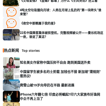
《父母爱情》《金婚》都塌了 为什么《士兵突击》还立着
4吨太空垃圾撞向月球：人类在月球上乱扔的"第一块砖头"谁
来管？
《夜空中那颗属于我的星》
22名中国乘客集体被拒登机，完整视频被公开——曼谷机场这
一夜，谁说了真话？
热点新闻
Top stories
知名美女作家称中国压抑不自由 跑到美国送外卖
中国留学生被多名的士拒载 加钱也不接 新加坡“潜规则”
惹热议!
爬雪山被19岁向导扔在半路 最新进展
iPhone六年翻七倍 印度必将崛起?印六大家族布好渔网
中企不再上当了