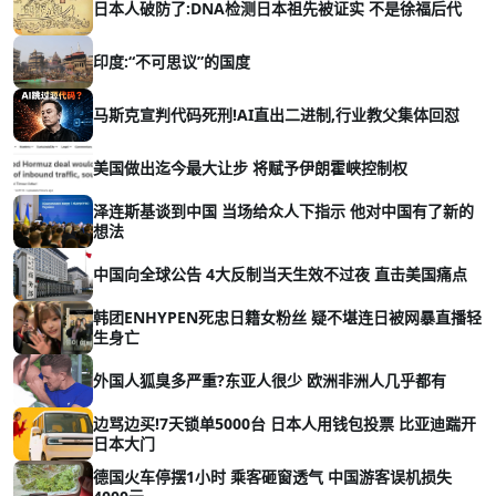
日本人破防了:DNA检测日本祖先被证实 不是徐福后代
印度:“不可思议”的国度
马斯克宣判代码死刑!AI直出二进制,行业教父集体回怼
美国做出迄今最大让步 将赋予伊朗霍峡控制权
泽连斯基谈到中国 当场给众人下指示 他对中国有了新的
想法
中国向全球公告 4大反制当天生效不过夜 直击美国痛点
韩团ENHYPEN死忠日籍女粉丝 疑不堪连日被网暴直播轻
生身亡
外国人狐臭多严重?东亚人很少 欧洲非洲人几乎都有
边骂边买!7天锁单5000台 日本人用钱包投票 比亚迪踹开
日本大门
德国火车停摆1小时 乘客砸窗透气 中国游客误机损失