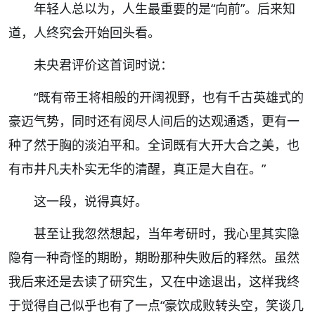
年轻人总以为，人生最重要的是
“
向前
”
。
后来知
道，人终究会开始回头看。
未央君评价这首词时说：
“
既有帝王将相般的开阔视野，也有千古英雄式的
豪迈气势，同时还有阅尽人间后的达观通透，更有一
种了然于胸的淡泊平和。全词既有大开大合之美，也
有市井凡夫朴实无华的清醒，真正是大自在。
”
这一段，说得真好。
甚至让我忽然想起，当年考研时，我心里其实隐
隐有一种奇怪的期盼，期盼那种失败后的释然。虽然
我后来还是去读了研究生，又在中途退出，这样我终
于觉得自己似乎也有了一点
“
豪饮成败转头空，笑谈几