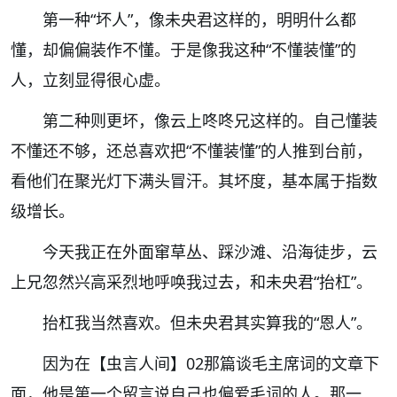
第一种
“
坏人
”
，像未央君这样的，明明什么都
懂，却偏偏装作不懂。于是像我这种
“
不懂装懂
”
的
人，立刻显得很心虚。
第二种则更坏，像云上咚咚兄这样的。自己懂装
不懂还不够，还总喜欢把
“
不懂装懂
”
的人推到台前，
看他们在聚光灯下满头冒汗。其坏度，基本属于指数
级增长。
今天我正在外面窜草丛、踩沙滩、沿海徒步，云
上兄忽然兴高采烈地呼唤我过去，和未央君
“
抬杠
”
。
抬杠我当然喜欢。
但未央君其实算我的
“
恩人
”
。
因为在【虫言人间】
02
那篇谈毛主席词的文章下
面，他是第一个留言说自己也偏爱毛词的人。那一