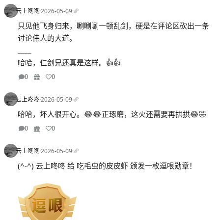
云上咚咚
·
2026-05-09
·
只见他飞身归来，唰唰唰一顿乱剑，硬是在评论区砍出一条
讨论伟人的大道。
____
哈哈，仁剑兄还真是这样。👍👍
0
0
云上咚咚
·
2026-05-09
·
哈哈，坏人很开心。😂😂正琢磨，这火还需要再拱拱😂🤣
0
0
云上咚咚
·
2026-05-09
·
(^-^) 云上咚咚 给 吃毛虫的皮皮虾 颁发一枚逗哏勋章！