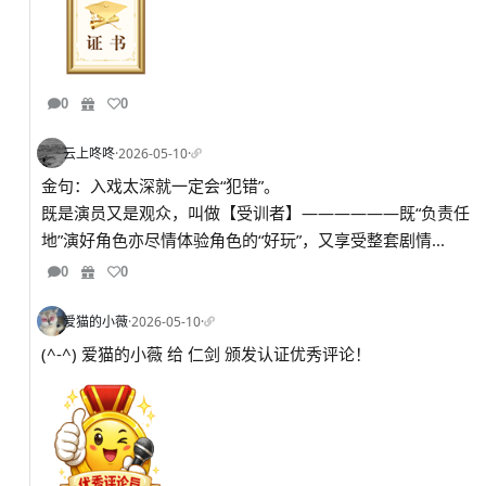
0
0
云上咚咚
·
2026-05-10
·
金句：入戏太深就一定会“犯错”。
既是演员又是观众，叫做【受训者】——————既“负责任
地”演好角色亦尽情体验角色的“好玩”，又享受整套剧情...
0
0
爱猫的小薇
·
2026-05-10
·
(^-^) 爱猫的小薇 给 仁剑 颁发认证优秀评论！