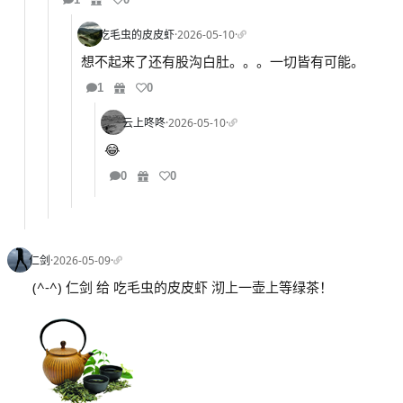
吃毛虫的皮皮虾
·
2026-05-10
·
想不起来了还有股沟白肚。。。一切皆有可能。
1
0
云上咚咚
·
2026-05-10
·
😂
0
0
仁剑
·
2026-05-09
·
(^-^) 仁剑 给 吃毛虫的皮皮虾 沏上一壶上等绿茶！