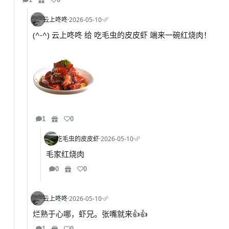
云上咚咚
·
2026-05-10
·
(^-^) 云上咚咚 给 吃毛虫的皮皮虾 端来一碗红烧肉！
1
0
吃毛虫的皮皮虾
·
2026-05-10
·
毛家红烧肉
0
0
云上咚咚
·
2026-05-10
·
烂熟于心哪，虾兄。张嘴就来👍👍
1
0