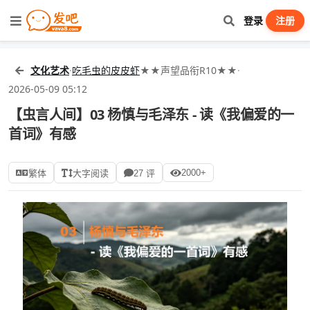
登录
注册
文化艺术
·
吃毛虫的皮皮虾
★★声望品衔R10★★
·
2026-05-09 05:12
【虫言人间】03 杨慎与毛泽东 - 读《我偏爱的一
首词》有感
2000+
繁体
大字阅读
27 评