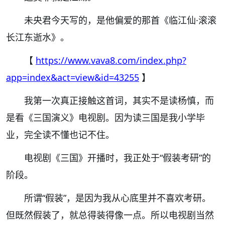
未央君今天写的，是他偏爱的那首《临江仙
·
滚滚
长江东逝水》。
【
https://www.vava8.com/index.php?
app=index&act=view&id=43255
】
我第一次真正接触这首词，其实不是读杨慎，而
是看《三国演义》电视剧。因为读三国是我小学毕
业，完全读不懂也记不住。
电视剧《三国》开播时，我正处于
“
假装考研
”
的
阶段。
所谓
“
假装
”
，是因为我从心底里并不喜欢考研。
但既然假装了，就总得装得像一点。所以电视剧当然