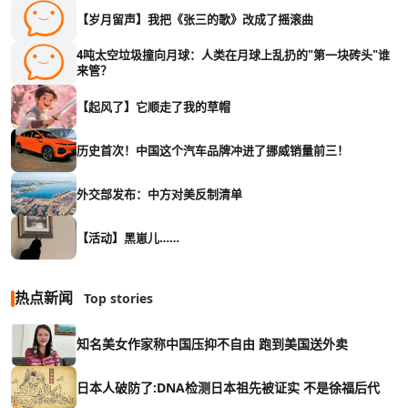
【岁月留声】我把《张三的歌》改成了摇滚曲
4吨太空垃圾撞向月球：人类在月球上乱扔的"第一块砖头"谁
来管？
【起风了】它顺走了我的草帽
历史首次！中国这个汽车品牌冲进了挪威销量前三！
外交部发布：中方对美反制清单
【活动】黑崽儿……
热点新闻
Top stories
知名美女作家称中国压抑不自由 跑到美国送外卖
日本人破防了:DNA检测日本祖先被证实 不是徐福后代