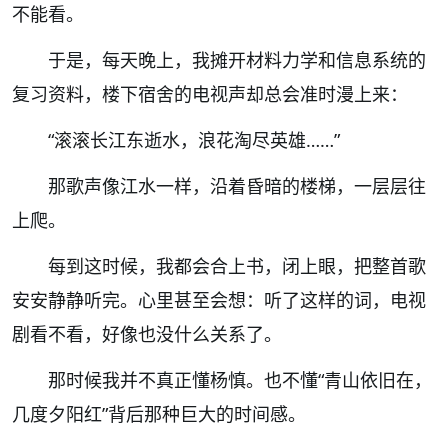
不能看。
于是，每天晚上，我摊开材料力学和信息系统的
复习资料，楼下宿舍的电视声却总会准时漫上来：
“
滚滚长江东逝水，浪花淘尽英雄
……”
那歌声像江水一样，沿着昏暗的楼梯，一层层往
上爬。
每到这时候，我都会合上书，闭上眼，把整首歌
安安静静听完。
心里甚至会想：听了这样的词，电视
剧看不看，好像也没什么关系了。
那时候我并不真正懂杨慎。
也不懂
“
青山依旧在，
几度夕阳红
”
背后那种巨大的时间感。