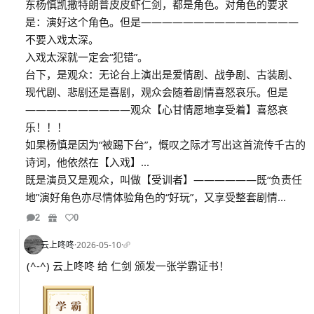
东杨慎凯撒特朗普皮皮虾仁剑，都是角色。对角色的要求
是：演好这个角色。但是———————————————
不要入戏太深。
入戏太深就一定会“犯错”。
台下，是观众：无论台上演出是爱情剧、战争剧、古装剧、
现代剧、悲剧还是喜剧，观众会随着剧情喜怒哀乐。但是
——————————观众【心甘情愿地享受着】喜怒哀
乐！！！
如果杨慎是因为“被踢下台”，慨叹之际才写出这首流传千古的
诗词，他依然在【入戏】...
既是演员又是观众，叫做【受训者】——————既“负责任
地”演好角色亦尽情体验角色的“好玩”，又享受整套剧情...
2
0
云上咚咚
·
2026-05-10
·
(^-^) 云上咚咚 给 仁剑 颁发一张学霸证书！