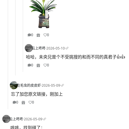
0
0
云上咚咚
·
2026-05-10
·
哈哈，未央兄是个不受挑搜的和而不同的真君子👍👍
0
0
吃毛虫的皮皮虾
·
2026-05-09
·
忘了加您原文链接，刚加上
0
0
云上咚咚
·
2026-05-09
·
咳咳，找到缝了：