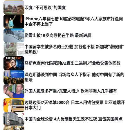
印度:“不可思议”的国度
iPhone六年翻七倍 印度必将崛起?印六大家族布好渔网
中企不再上当了
爬雪山被19岁向导扔在半路 最新进展
中国留学生被多名的士拒载 加钱也不接 新加坡“潜规则”
惹热议!
马斯克宣判代码死刑!AI直出二进制,行业教父集体回怼
泽连斯基谈到中国 当场给众人下指示 他对中国有了新的
想法
外国人狐臭多严重?东亚人很少 欧洲非洲人几乎都有
边骂边买!7天锁单5000台 日本人用钱包投票 比亚迪踹开
日本大门
中国向全球公告 4大反制当天生效不过夜 直击美国痛点