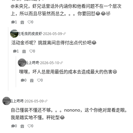
@未央兄，虾兄话里话外内涵你和他看问题不在一个层次
上，所以而且尽管然而总之。。。你要回怼😂😂🤣
1
0
吃毛虫的皮皮虾
·
2026-05-09
·
活动金币呢？挑拨离间总得付出点代价吧😂
1
0
云上咚咚
·
2026-05-10
·
嘿嘿，坏人总是用最低的成本去造成最大的伤害😆
0
0
云上咚咚
·
2026-05-09
·
自己懂装不懂还不够。。。nonono，这个你绝对是看走眼。
我是踏实地不懂。秤砣型😂
0
0