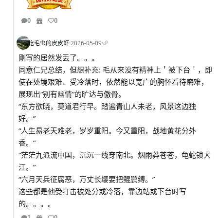
0
0
吃毛虫的皮皮虾
·
2026-05-09
·
刚写的居然发丢了。。。
同意仁兄总结，但想补充: 毛从来没有精神上＇被下台＇，即
使在处境艰难、受冷落时，依然能以宽广的胸怀看待磨难，
展现出“别有幽情”的旷达与傲骨。
“东方欲晓，莫道君行早。踏遍青山人未老，风景这边独
好。”
“人生易老天难老，岁岁重阳。今又重阳，战地黄花分外
香。”
“茫茫九派流中国，沉沉一线穿南北。烟雨莽苍苍，龟蛇锁大
江。”
“六月天兵征腐恶，万丈长缨要把鲲鹏缚。”
这些都是他受打击被处分或冷落，靠边站或下台时写
的。。。。
1
0