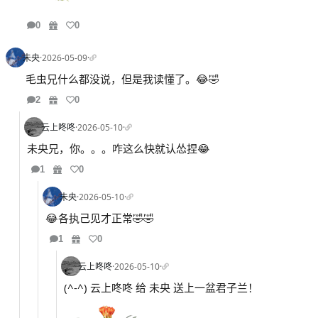
0
0
未央
·
2026-05-09
·
毛虫兄什么都没说，但是我读懂了。😂🤣
2
0
云上咚咚
·
2026-05-10
·
未央兄，你。。。咋这么快就认怂捏😂
1
0
未央
·
2026-05-10
·
😂各执己见才正常🤣🤣
1
0
云上咚咚
·
2026-05-10
·
(^-^) 云上咚咚 给 未央 送上一盆君子兰！