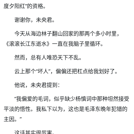
度夕阳红
”
的资格。
谢谢你，未央君。
今天从海边林子翻山回家的那两个多小时里，
《滚滚长江东逝水》一直在我脑子里循环。
然而，总有人唯恐天下不乱。
云上那个
“
坏人
”
，偏偏还把杠点给我划好了。
他说，未央君提到：
“
我偏爱的毛词，似乎缺少杨慎词中那种坦然接受
平淡的悟性。我私下以为，这也是毛泽东晚年犯错的
主因。
”
这话其实很厉害。