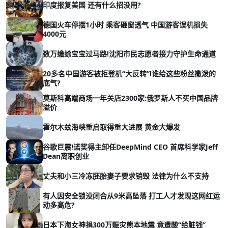
印度报复美国 还有什么招没用?
德国火车停摆1小时 乘客砸窗透气 中国游客误机损失
4000元
数万蟾蜍宝宝过马路!沈阳市民志愿者接力守护生命通道
20多名中国游客被拒登机“大反转”!谁给这些粉丝撒泼的
底气?
莫斯科高端商场一年关店2300家:俄罗斯人不买中国品牌
溢价
霍尔木兹海峡重启取得重大进展 黄金大爆发
谷歌巨震!诺奖得主卸任DeepMind CEO 首席科学家Jeff
Dean离职创业
丈夫和小三冷冻胚胎妻子要求销毁 法律为什么不支持
有人因安全锁没闭合从9米高坠落 打工人才发现这网红运
动多高危?
日本下海女神捐300万赈灾熊本地震 竟遭酸“给脏钱”