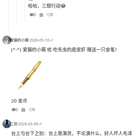
哈哈，三窟行动😂
0
0
爱猫的小薇
·
2026-05-10
·
(^-^) 爱猫的小薇 给 吃毛虫的皮皮虾 赠送一只金笔！
20 金币
0
0
仁剑
·
2026-05-09
·
台上与台下之别：台上是演员，不论演什么，好人坏人毛泽