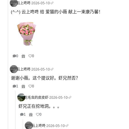
云上咚咚
·
2026-05-10
·
(^-^) 云上咚咚 给 爱猫的小薇 献上一束康乃馨！
0
0
云上咚咚
·
2026-05-10
·
谢谢小薇。这个提议好。虾兄然否？
1
0
吃毛虫的皮皮虾
·
2026-05-10
·
虾兄正在挖地洞。。。
1
0
云上咚咚
·
2026-05-10
·