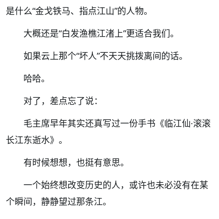
是什么
“
金戈铁马、指点江山
”
的人物。
大概还是
“
白发渔樵江渚上
”
更适合我们。
如果云上那个
“
坏人
”
不天天挑拨离间的话。
哈哈。
对了，差点忘了说：
毛主席早年其实还真写过一份手书《临江仙
·
滚滚
长江东逝水》。
有时候想想，也挺有意思。
一个始终想改变历史的人，或许也未必没有在某
个瞬间，静静望过那条江。