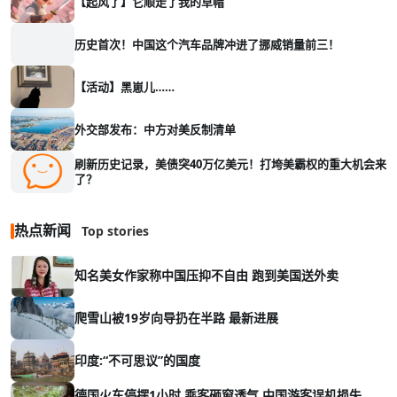
【起风了】它顺走了我的草帽
历史首次！中国这个汽车品牌冲进了挪威销量前三！
【活动】黑崽儿……
外交部发布：中方对美反制清单
刷新历史记录，美债突40万亿美元！打垮美霸权的重大机会来
了？
热点新闻
Top stories
知名美女作家称中国压抑不自由 跑到美国送外卖
爬雪山被19岁向导扔在半路 最新进展
印度:“不可思议”的国度
德国火车停摆1小时 乘客砸窗透气 中国游客误机损失