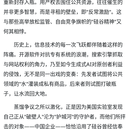
重新封存入瓶。用产权去围住公共资源，往往催生的
并非更多智慧，而是寻租的壁垒，即"反常激励"。这
与那些高举放松监管、自由竞争旗帜的"硅谷精神"又
何其相悖。
历史上，信息技术的每一次飞跃都伴随着这样的
阵痛。开源软件对抗专有系统的浪潮，搜索引擎抓取
与网站权利的角力，乃至如今生成式AI对原创者利益
的侵蚀，无不是同一出戏的变奏：先发者试图将公共
领域的"水"灌装成私有商品，后来者则试图打破瓶
子，让水流回大地。
蒸馏争议之所以激化，正是因为美国实验室发现
自己正从"破壁人"沦为"护城河"的守护者，而他们所抨
击的对象——中国企业——恰恰沿用了硅谷曾经信奉