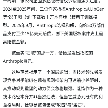
一时期，该公司正因多起版权侵权诉讼而焦头烂额。
2024至2025年间，三位作家指控Anthropic从LibGen
等"影子图书馆"下载数十万本盗版书籍用于训练模
型。2025年9月，Anthropic选择和解，向约50万部作
品支付至少15亿美元赔偿，创下美国版权案件史上最
高赔偿金额。
被坐实"窃取"的那一方，恰恰是发出指控的
Anthropic自己。
这种落差揭示了一个深层逻辑：当技术领先者发
现竞争对手能够在现有规则框架内迅速缩小差距时，
其推动规则重塑的动力便会急剧增强。蒸馏作为一种
技术路径本身并非当然违法，但当它威胁到既有的利
益格局时，便容易被包装成"攻击"与"盗窃"。