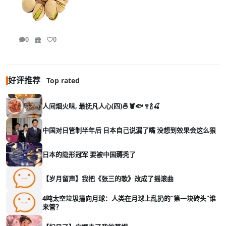
0
0
好评推荐
Top rated
人间烟火味, 最抚凡人心(四)🍜🦞🐟🍷🍾🍒
中国对日管制半年后 日本自己说漏了嘴 没想到效果会这么狠
日本的隐形冠军 要被中国薅秃了
【岁月留声】我把《张三的歌》改成了摇滚曲
4吨太空垃圾撞向月球：人类在月球上乱扔的"第一块砖头"谁
来管？