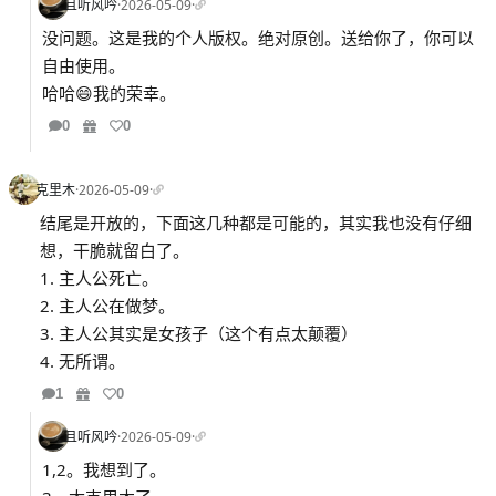
且听风吟
·
2026-05-09
·
没问题。这是我的个人版权。绝对原创。送给你了，你可以
自由使用。
哈哈😄我的荣幸。
0
0
克里木
·
2026-05-09
·
结尾是开放的，下面这几种都是可能的，其实我也没有仔细
想，干脆就留白了。
1. 主人公死亡。
2. 主人公在做梦。
3. 主人公其实是女孩子（这个有点太颠覆）
4. 无所谓。
1
0
且听风吟
·
2026-05-09
·
1,2。我想到了。