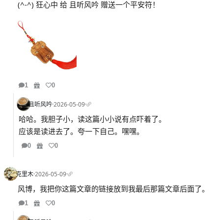
(^-^) 狂心中 给 且听风吟 赠送一个平安符！
1
0
且听风吟
·
2026-05-09
·
哈哈。我胆子小，读这篇小小说有点吓着了。
应该是读进去了。夸一下自己。嘿嘿。
0
0
克里木
·
2026-05-09
·
风博，我把你这篇文章的链接放到我最后那篇文章后面了。
1
0