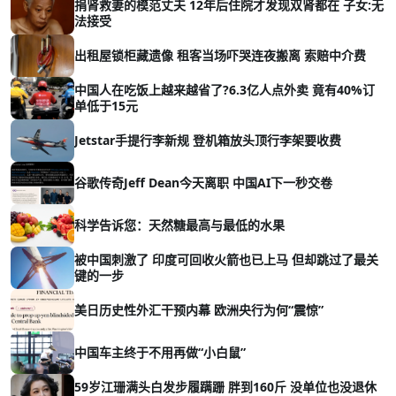
捐肾救妻的模范丈夫 12年后住院才发现双肾都在 子女:无
法接受
出租屋锁柜藏遗像 租客当场吓哭连夜搬离 索赔中介费
中国人在吃饭上越来越省了?6.3亿人点外卖 竟有40%订
单低于15元
Jetstar手提行李新规 登机箱放头顶行李架要收费
谷歌传奇Jeff Dean今天离职 中国AI下一秒交卷
科学告诉您：天然糖最高与最低的水果
被中国刺激了 印度可回收火箭也已上马 但却跳过了最关
键的一步
美日历史性外汇干预内幕 欧洲央行为何“震惊”
中国车主终于不用再做“小白鼠”
59岁江珊满头白发步履蹒跚 胖到160斤 没单位也没退休