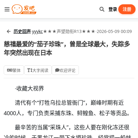
登录
注册
历史回声
·
yyykc
★★★声望勋衔R13★★★
·
2026-05-09 00:09
慈禧最爱的“茄子珍珠”，曾是全球最大，失踪多
年突然出现在日本
繁体
大字阅读
欢迎评论
·
收藏大视界
清代有个“打牲乌拉总管衙门”，巅峰时期有近
4000人，专门负责采捕东珠、鲟鳇鱼、松子等贡品。
最辛苦的当属“采珠人”，这些人要在刚化冻还很
冷的时候，于黑龙江一带下水摸珍珠，经常捞一船蚌