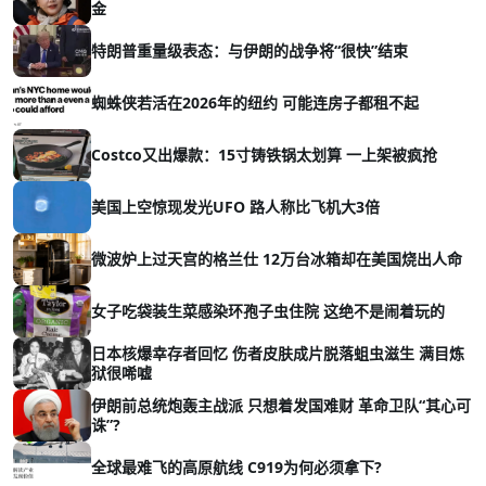
金
特朗普重量级表态：与伊朗的战争将“很快”结束
蜘蛛侠若活在2026年的纽约 可能连房子都租不起
Costco又出爆款：15寸铸铁锅太划算 一上架被疯抢
美国上空惊现发光UFO 路人称比飞机大3倍
微波炉上过天宫的格兰仕 12万台冰箱却在美国烧出人命
女子吃袋装生菜感染环孢子虫住院 这绝不是闹着玩的
日本核爆幸存者回忆 伤者皮肤成片脱落蛆虫滋生 满目炼
狱很唏嘘
伊朗前总统炮轰主战派 只想着发国难财 革命卫队“其心可
诛”?
全球最难飞的高原航线 C919为何必须拿下?