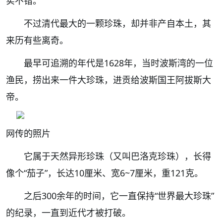
实不错。
不过清代最大的一颗珍珠，却并非产自本土，其
来历有些离奇。
最早可追溯的年代是1628年，当时波斯湾的一位
渔民，捞出来一件大珍珠，
进贡给波斯国王阿拔斯大
帝。
网传的照片
它属于天然异形珍珠（又叫巴洛克珍珠），长得
像个“茄子”，长达10厘米、宽6~7厘米，重121克。
之后300余年的时间，
它一直保持“世界最大珍珠”
的纪录，
一直到近代才被打破。