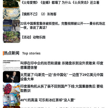
《父母爱情》《金婚》都塌了 为什么《士兵突击》还立着
【镜照不己】（2）灰袍客
22名中国乘客集体被拒登机，完整视频被公开——曼谷机场这
一夜，谁说了真话？
【活动】动物乐园
热点新闻
Top stories
叫停在印中企的处罚和调查 杀猪盘杀到没外资敢来 印度
想重建信誉
太荒诞了!马斯克一边“去中国化” 一边签下29亿美元中国
设备大单
印度盾构机从拆了装不回到国产下线:大国重器售后 要吸
取教训
40℃的高温 可乐和冰红茶却“没人要”