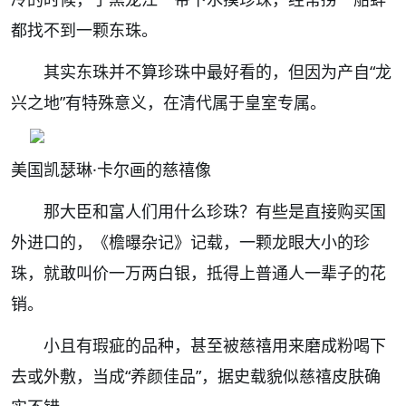
都找不到一颗东珠。
其实东珠并不算珍珠中最好看的，
但因为产自“龙
兴之地”有特殊意义，在清代属于皇室专属。
美国凯瑟琳·卡尔画的慈禧像
那大臣和富人们用什么珍珠？有些是直接购买国
外进口的，《檐曝杂记》记载，一颗龙眼大小的珍
珠，
就敢叫价一万两白银，
抵得上普通人一辈子的花
销。
小且有瑕疵的品种，甚至被慈禧用来磨成粉喝下
去或外敷，当成“养颜佳品”，
据史载貌似慈禧皮肤确