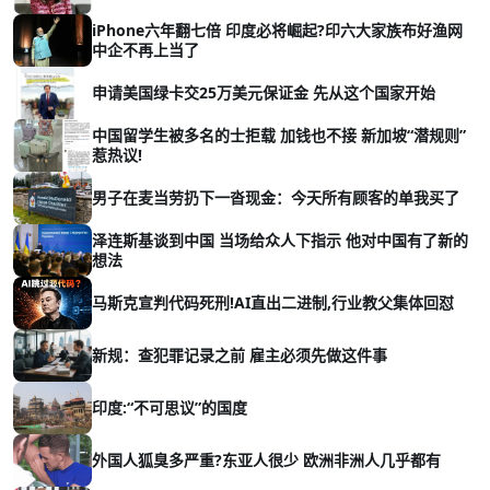
iPhone六年翻七倍 印度必将崛起?印六大家族布好渔网
中企不再上当了
申请美国绿卡交25万美元保证金 先从这个国家开始
中国留学生被多名的士拒载 加钱也不接 新加坡“潜规则”
惹热议!
男子在麦当劳扔下一沓现金：今天所有顾客的单我买了
泽连斯基谈到中国 当场给众人下指示 他对中国有了新的
想法
马斯克宣判代码死刑!AI直出二进制,行业教父集体回怼
新规：查犯罪记录之前 雇主必须先做这件事
印度:“不可思议”的国度
外国人狐臭多严重?东亚人很少 欧洲非洲人几乎都有