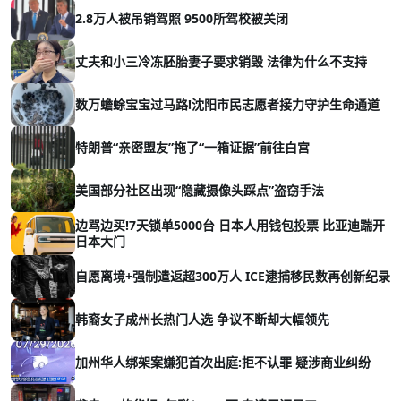
2.8万人被吊销驾照 9500所驾校被关闭
丈夫和小三冷冻胚胎妻子要求销毁 法律为什么不支持
数万蟾蜍宝宝过马路!沈阳市民志愿者接力守护生命通道
特朗普“亲密盟友”拖了“一箱证据”前往白宫
美国部分社区出现“隐藏摄像头踩点”盗窃手法
边骂边买!7天锁单5000台 日本人用钱包投票 比亚迪踹开
日本大门
自愿离境+强制遣返超300万人 ICE逮捕移民数再创新纪录
韩裔女子成州长热门人选 争议不断却大幅领先
加州华人绑架案嫌犯首次出庭:拒不认罪 疑涉商业纠纷