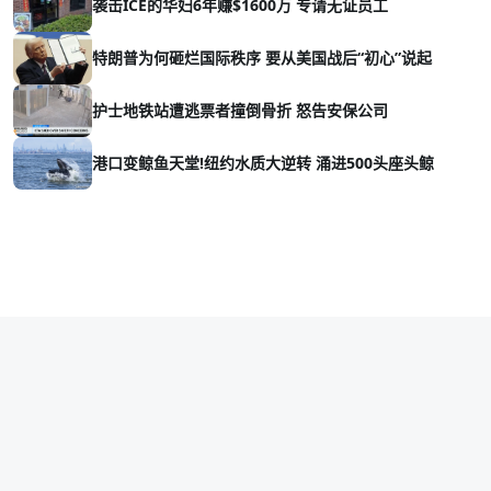
袭击ICE的华妇6年赚$1600万 专请无证员工
特朗普为何砸烂国际秩序 要从美国战后“初心”说起
护士地铁站遭逃票者撞倒骨折 怒告安保公司
港口变鲸鱼天堂!纽约水质大逆转 涌进500头座头鲸
Copyright © 2026 vava8.com