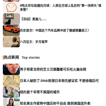
4吨太空垃圾撞向月球：人类在月球上乱扔的"第一块砖头"谁
来管？
【活动】黑崽儿……
历史首次！中国这个汽车品牌冲进了挪威销量前三！
八月征文：岁月留声
热点新闻
Top stories
男子将麦当劳的芝士汉堡蘸着可乐吃火遍全网
日本人破防了:DNA检测日本祖先被证实 不是徐福后代
纽约是个非常不美国的城市
知名美女作家称中国压抑不自由 跑到美国送外卖