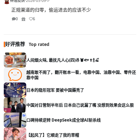
钟馗捉妖
·
2026-05-09
·
正规渠道的归零，偷运进去的应该不少
0
6
好评推荐
Top rated
人间烟火味, 最抚凡人心(四)🍜🦞🐟🍷🍾🍒
越南敢不闹了，翻开账本一看，电靠中国、油靠中国、零件还
靠中国
日本的隐形冠军 要被中国薅秃了
中国对日管制半年后 日本自己说漏了嘴 没想到效果会这么狠
口碑持续逆转 DeepSeek成全球AI斩杀线
【起风了】它顺走了我的草帽