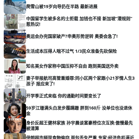
爬雪山被19岁向导扔在半路 最新进展
中国留学生被多名的士拒载 加钱也不接 新加坡“潜规则”
惹热议!
奥运会办完国家破产?申奥形势逆转 奥委会急了!
生活成本压得人喘不过气 1/3民众准备先砍保险
知名美女作家称中国压抑不自由 跑到美国送外卖
妻子举报航司高管重婚罪:同小区两个家跟小21岁情人生3
孩子 报应来了!
开学季正式来临 你的通勤时间要变长了
59岁江珊满头白发步履蹒跚 胖到160斤 没单位也没退休
金
身价反超王健林家族 孙宇晨谈富豪榜位次互换:傲慢最先
被清算
伊朗超市频现食物偷窃 面包丢失严重 专家:经济危机逼近