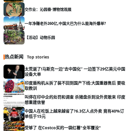
交作业：沁园春·博物馆观展
一年净赚老外260亿,中国大巴为什么能海外爆单?
【活动】动物乐园
热点新闻
Top stories
太荒诞了!马斯克一边“去中国化” 一边签下29亿美元中国
设备大单
印度盾构机从拆了装不回到国产下线:大国重器售后 要吸
取教训
叫停在印中企的处罚和调查 杀猪盘杀到没外资敢来 印度
想重建信誉
中国人在吃饭上越来越省了?6.3亿人点外卖 竟有40%订
单低于15元
受够了 在Costco买的一袋红薯"全军覆没"