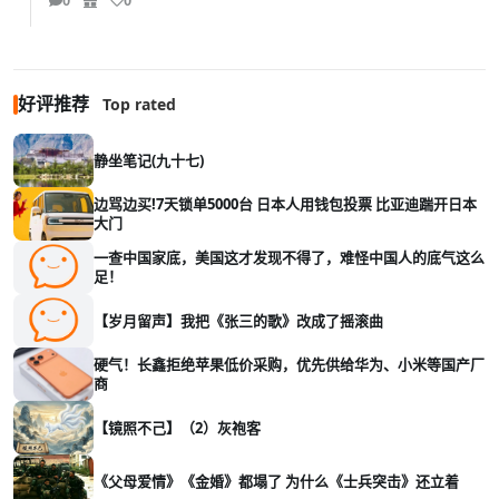
0
0
好评推荐
Top rated
静坐笔记(九十七)
边骂边买!7天锁单5000台 日本人用钱包投票 比亚迪踹开日本
大门
一查中国家底，美国这才发现不得了，难怪中国人的底气这么
足！
【岁月留声】我把《张三的歌》改成了摇滚曲
硬气！长鑫拒绝苹果低价采购，优先供给华为、小米等国产厂
商
【镜照不己】（2）灰袍客
《父母爱情》《金婚》都塌了 为什么《士兵突击》还立着