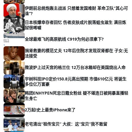
伊朗前总统炮轰主战派 只想着发国难财 革命卫队“其心可
诛”?
日本核爆幸存者回忆 伤者皮肤成片脱落蛆虫滋生 满目炼
狱很唏嘘
全球最难飞的高原航线 C919为何必须拿下?
捐肾救妻的模范丈夫 12年后住院才发现双肾都在 子女:无
法接受
微波炉上过天宫的格兰仕 12万台冰箱却在美国烧出人命
宇树科技IPO定价150.8元高出预期 市值610亿元 将诞生
多位亿万富豪
韩团ENHYPEN死忠日籍女粉丝 疑不堪连日被网暴直播轻
生身亡
2万起!史上最贵iPhone来了
老宅清出“祖传宝贝” 大叔：这“宝贝”我不敢留