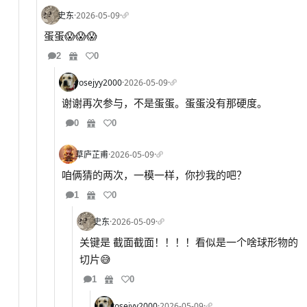
史东
·
2026-05-09
·
蛋蛋😱😱😱
2
0
rosejyy2000
·
2026-05-09
·
谢谢再次参与，不是蛋蛋。蛋蛋没有那硬度。
0
0
草庐芷甫
·
2026-05-09
·
咱俩猜的两次，一模一样，你抄我的吧？
1
0
史东
·
2026-05-09
·
关键是 截面截面！！！！看似是一个啥球形物的
切片😅
1
0
rosejyy2000
·
2026-05-09
·