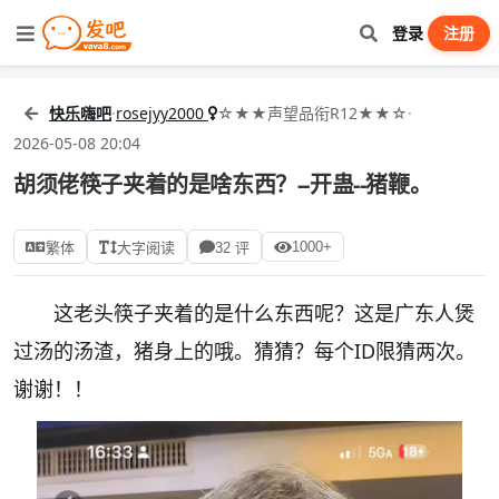
登录
注册
快乐嗨吧
·
rosejyy2000
☆★★声望品衔R12★★☆
·
2026-05-08 20:04
胡须佬筷子夹着的是啥东西？--开蛊--猪鞭。
1000+
繁体
大字阅读
32 评
这老头筷子夹着的是什么东西呢？这是广东人煲
过汤的汤渣，猪身上的哦。猜猜？每个ID限猜两次。
谢谢！！