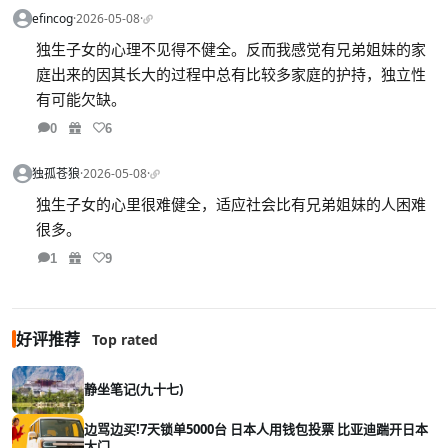
efincog
·
2026-05-08
·
独生子女的心理不见得不健全。反而我感觉有兄弟姐妹的家
庭出来的因其长大的过程中总有比较多家庭的护持，独立性
有可能欠缺。
0
6
独孤苍狼
·
2026-05-08
·
独生子女的心里很难健全，适应社会比有兄弟姐妹的人困难
很多。
1
9
好评推荐
Top rated
静坐笔记(九十七)
边骂边买!7天锁单5000台 日本人用钱包投票 比亚迪踹开日本
大门