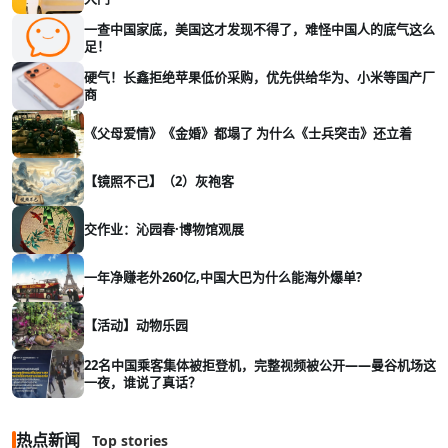
一查中国家底，美国这才发现不得了，难怪中国人的底气这么
足！
硬气！长鑫拒绝苹果低价采购，优先供给华为、小米等国产厂
商
《父母爱情》《金婚》都塌了 为什么《士兵突击》还立着
【镜照不己】（2）灰袍客
交作业：沁园春·博物馆观展
一年净赚老外260亿,中国大巴为什么能海外爆单?
【活动】动物乐园
22名中国乘客集体被拒登机，完整视频被公开——曼谷机场这
一夜，谁说了真话？
热点新闻
Top stories