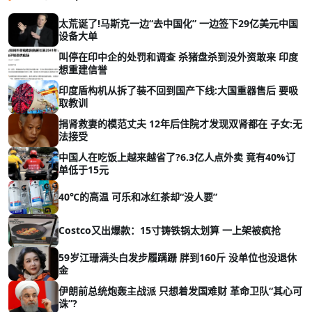
太荒诞了!马斯克一边“去中国化” 一边签下29亿美元中国
设备大单
叫停在印中企的处罚和调查 杀猪盘杀到没外资敢来 印度
想重建信誉
印度盾构机从拆了装不回到国产下线:大国重器售后 要吸
取教训
捐肾救妻的模范丈夫 12年后住院才发现双肾都在 子女:无
法接受
中国人在吃饭上越来越省了?6.3亿人点外卖 竟有40%订
单低于15元
40℃的高温 可乐和冰红茶却“没人要”
Costco又出爆款：15寸铸铁锅太划算 一上架被疯抢
59岁江珊满头白发步履蹒跚 胖到160斤 没单位也没退休
金
伊朗前总统炮轰主战派 只想着发国难财 革命卫队“其心可
诛”?