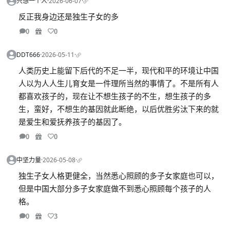
只想一个人
·
2026-06-07
·
反正我身边还是独生子女的多
0
0
DDT666
·
2026-05-11
·
人类历史上能留下后代的不足一半，现代和平的环境让中国
人以为人人生儿育女是一件理所当然的事情了。不是所有人
都喜欢孩子的，现在让不想生孩子的不生，想生孩子的多
生，蛮好，不想生的基因就此断绝，以后优胜劣汰下来的就
是爱生和爱抚养孩子的基因了。
0
0
中坚力量
·
2026-05-08
·
独生子女人格更健全，当然悉心照顾的多子女家庭也可以，
但是中国大部分多子女家庭做不到悉心照顾每个孩子的人
格。
0
3