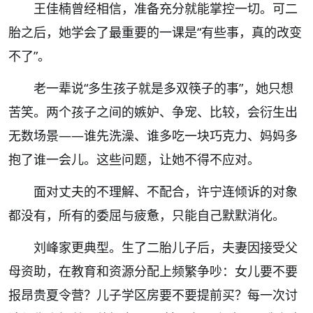
王佳楠曾经相信，准备充分就能掌控一切。可二
胎之后，她学会了最重要的一课是“有些事，真的改变
不了”。
老一辈说“多生孩子就是多双筷子的事”，她只想
苦笑。两个孩子之间的嫉妒、争宠、比较，会衍生出
无数场景——谁先洗澡、谁多吃一块巧克力、妈妈多
抱了谁一会儿。这些问题，让她不得不应对。
面对丈夫的不理解、不配合，许宁连倾诉的对象
都没有，所有的委屈与疲惫，只能自己默默消化。
刘峰家更典型。生了二胎儿子后，夫妻因接受父
母资助，在教育和资源分配上频繁争吵：女儿要不要
报昂贵夏令营？儿子学区房要不要提前买？每一次讨