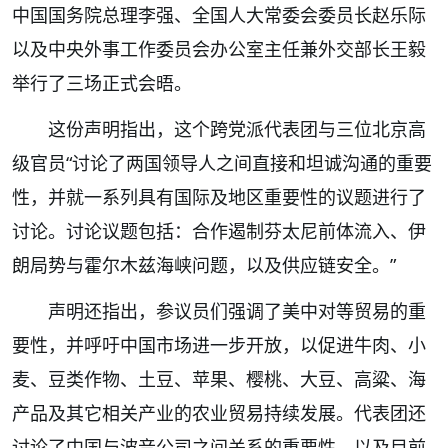
中国国务院总理李强、全国人大常委会委员长赵乐际
以及中央外事工作委员会办公室主任兼外交部长王毅
举行了三场正式会晤。
这份声明指出，这个跨党派代表团与三位北京高
级官员“讨论了两国领导人之间直接和坦诚沟通的重要
性，并就一系列具有国际及地区重要性的议题进行了
讨论。讨论议题包括：合作遏制芬太尼前体流入、伊
朗局势与霍尔木兹海峡问题，以及供应链安全。”
声明还指出，参议员们强调了美中对等贸易的重
要性，并呼吁中国市场进一步开放，以促进牛肉、小
麦、豆类作物、土豆、苹果、樱桃、大豆、高粱、海
产品及其它相关产业的农业贸易持续发展。代表团还
讨论了中国与波音公司之间关系的重要性，以及目前