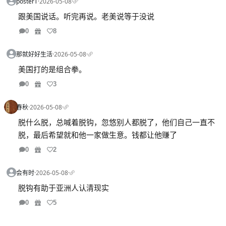
posterT
·
2026-05-08
·
跟美国说话。听完再说。老美说等于没说
0
8
那就好好生活
·
2026-05-08
·
美国打的是组合拳。
0
3
春秋
·
2026-05-08
·
脱什么脱，总喊着脱钩，忽悠别人都脱了，他们自己一直不
脱，最后希望就和他一家做生意。钱都让他赚了
0
2
会有时
·
2026-05-08
·
脱钩有助于亚洲人认清现实
0
5