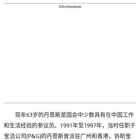
Advertisements
现年63岁的丹恩斯是国会中少数具有在中国工作
和生活经验的参议员。1991年至1997年，当时任职于
宝洁公司(P&G)的丹恩斯曾派驻广州和香港，协助宝