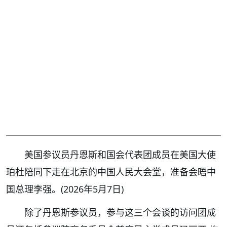
美国参议员丹恩斯和国会代表团成员在美国大使
珀杜陪同下走在北京的中国人民大会堂，准备会晤中
国总理李强。(2026年5月7日)
除了丹恩斯参议员，参与这三个会谈的访问团成