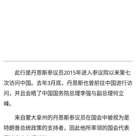
此行是丹恩斯参议员2015年进入参议院以来第七
次访问中国。去年3月底，丹恩斯也曾前往中国进行访
问，并且会晤了中国国务院总理李强与副总理何立
峰。
来自蒙大拿州的丹恩斯参议员在国会中被视为是
特朗普总统政策的支持者，因此他所率领的国会代表