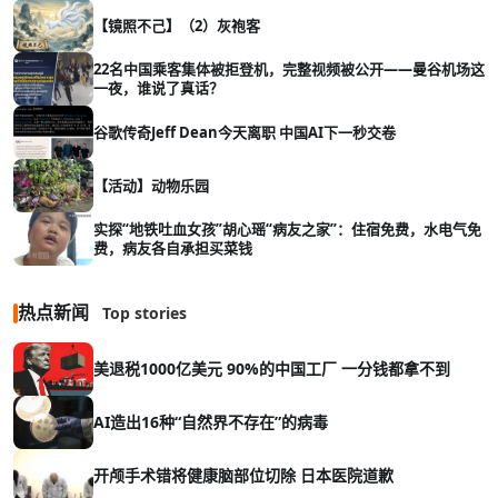
【镜照不己】（2）灰袍客
22名中国乘客集体被拒登机，完整视频被公开——曼谷机场这
一夜，谁说了真话？
谷歌传奇Jeff Dean今天离职 中国AI下一秒交卷
【活动】动物乐园
实探“地铁吐血女孩”胡心瑶“病友之家”：住宿免费，水电气免
费，病友各自承担买菜钱
热点新闻
Top stories
美退税1000亿美元 90%的中国工厂 一分钱都拿不到
AI造出16种“自然界不存在”的病毒
开颅手术错将健康脑部位切除 日本医院道歉