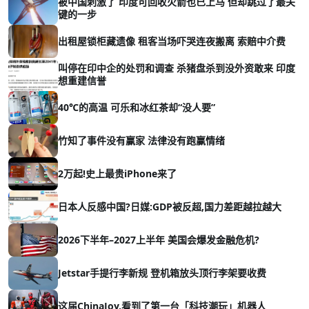
被中国刺激了 印度可回收火箭也已上马 但却跳过了最关
键的一步
出租屋锁柜藏遗像 租客当场吓哭连夜搬离 索赔中介费
叫停在印中企的处罚和调查 杀猪盘杀到没外资敢来 印度
想重建信誉
40℃的高温 可乐和冰红茶却“没人要”
竹知了事件没有赢家 法律没有跑赢情绪
2万起!史上最贵iPhone来了
日本人反感中国?日媒:GDP被反超,国力差距越拉越大
2026下半年–2027上半年 美国会爆发金融危机?
Jetstar手提行李新规 登机箱放头顶行李架要收费
这届ChinaJoy,看到了第一台「科技潮玩」机器人