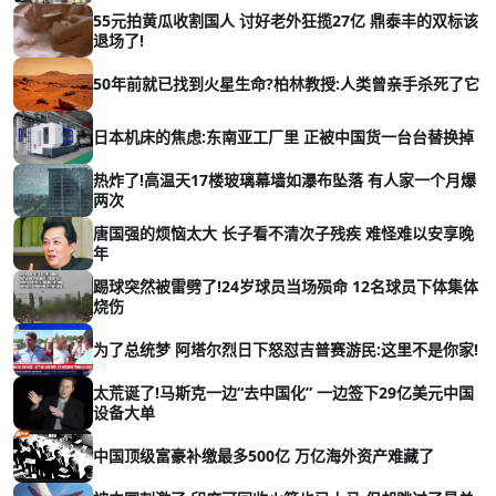
55元拍黄瓜收割国人 讨好老外狂揽27亿 鼎泰丰的双标该
退场了!
50年前就已找到火星生命?柏林教授:人类曾亲手杀死了它
日本机床的焦虑:东南亚工厂里 正被中国货一台台替换掉
热炸了!高温天17楼玻璃幕墙如瀑布坠落 有人家一个月爆
两次
唐国强的烦恼太大 长子看不清次子残疾 难怪难以安享晚
年
踢球突然被雷劈了!24岁球员当场殒命 12名球员下体集体
烧伤
为了总统梦 阿塔尔烈日下怒怼吉普赛游民:这里不是你家!
太荒诞了!马斯克一边“去中国化” 一边签下29亿美元中国
设备大单
中国顶级富豪补缴最多500亿 万亿海外资产难藏了