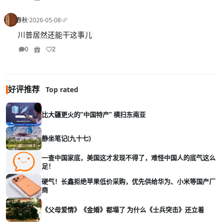
春秋
·
2026-05-08
·
川普居然还能干这事儿
0
2
好评推荐
Top rated
比大疆更火的“中国特产” 横扫东南亚
静坐笔记(九十七)
一查中国家底，美国这才发现不得了，难怪中国人的底气这么
足！
硬气！长鑫拒绝苹果低价采购，优先供给华为、小米等国产厂
商
《父母爱情》《金婚》都塌了 为什么《士兵突击》还立着