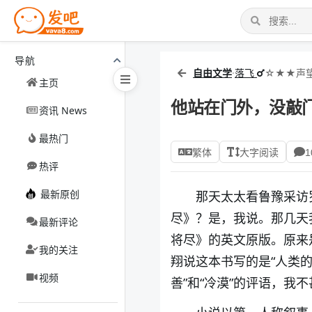
导航
自由文学
·
落飞
☆★★声望
主页
他站在门外，没敲
资讯 News
最热门
繁体
大字阅读
1
热评
最新原创
那天太太看鲁豫采访
尽》？是，我说。那几天我正在
最新评论
将尽》的英文原版。原来
我的关注
翔说这本书写的是“人类的
视频
善”和“冷漠”的评语，我