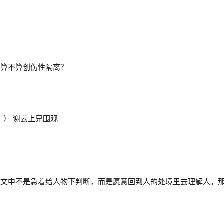
这算不算创伤性隔离？
：） 谢云上兄围观
你文中不是急着给人物下判断，而是愿意回到人的处境里去理解人。
。