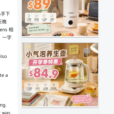
ns手下
天晚
ns 相
，一字
also
te a
ing.
t was