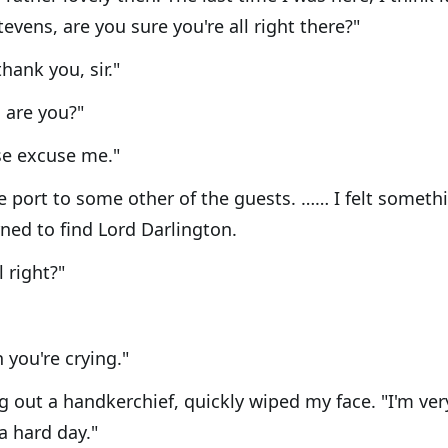
tevens, are you sure you're all right there?"
thank you, sir."
, are you?"
ease excuse me."
e port to some other of the guests. …… I felt someth
ed to find Lord Darlington.
l right?"
 you're crying."
g out a handkerchief, quickly wiped my face. "I'm ver
 a hard day."