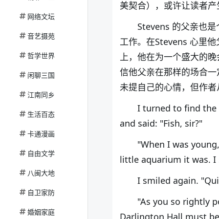
美契合），或许让读者产生S
网络文坛
Stevens 的父亲也是
音艺摄苑
工作。在Stevens 
哲学世界
上，他在为一个盛大的晚会忙碌
信他父亲在那样的场合一定
闲聊三国
未提自己的心情，但作者从
江南同乡
I turned to find th
生活百态
and said: "Fish, sir?"
卡通漫画
"When I was young, I
自由文学
little aquarium it was. I
八闽大地
I smiled again. "Quit
自卫家防
"As you so rightly p
婚姻家庭
Darlington Hall must be 