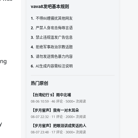
vava8发吧基本规则
1.
不得纠缠骚扰其他网友
2.
严禁人身攻击侮辱言语
3.
禁止违规滥发广告信息
4.
拒绝军事政治宗教话题
5.
请勿发送情色暴力内容
ing
6.
AI生成内容需标注说明
热门原创
【台湾纪行 9】雨中北埔
08-06 10:59 · 46 评论 · 5000+ 次阅读
【岁月留声】我有一对木耳朵
08-07 22:32 · 11 评论 · 2000+ 次阅读
y
【岁月留声】把眼泪讲成笑话的人
08-07 23:48 · 17 评论 · 3000+ 次阅读