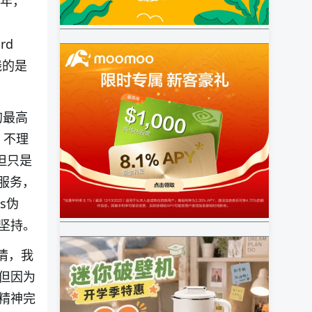
 年，
rd
线的是
的最高
，不理
，但只是
主服务，
s伪
坚持。
爱情，我
但因为
精神完