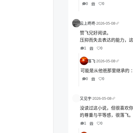
0
0
云上咚咚
·
2026-05-08
·
赞飞兄好阅读。
压抑而失去表达的能力，
1
0
落飞
·
2026-05-08
·
可能是从他爸那里继承的 
0
0
又见宇
·
2026-05-08
·
没读过这小说，但很喜欢
的尊重与平等感，很落飞
1
0