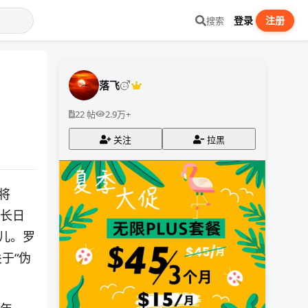
登录
注册
搜索
落飞
22 帖
2.9万+
关注
拉黑
将
《长日
儿。罗
于“伪