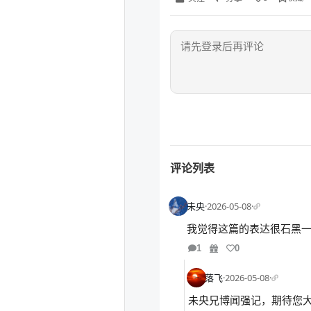
评论列表
未央
·
2026-05-08
·
我觉得这篇的表达很石黑一雄
1
0
落飞
·
2026-05-08
·
未央兄博闻强记，期待您