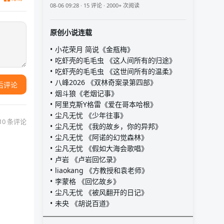
08-06 09:28 · 15 评论 · 2000+ 次阅读
原创小说连载
小花荣月 简说《金瓶梅》
吃虾壳的毛毛虫 《这人间所有的归途》
吃虾壳的毛毛虫 《这世间所有的温柔》
八峰2026 《双林奇案录第四部》
后评论
烟斗狼《老烟记事》
阿里克斯Y格雷《爱在哥本哈根》
尘凡无忧 《少年往事》
10 条评论
尘凡无忧 《我的故乡，你的异邦》
尘凡无忧 《阿诺的幻觉森林》
尘凡无忧 《假如大海会歌唱》
卢岩 《卢岩回忆录》
liaokang 《方教授和袁老师》
李蒙格 《回忆故乡》
尘凡无忧 《被风翻开的日记》
未央 《胡说百道》