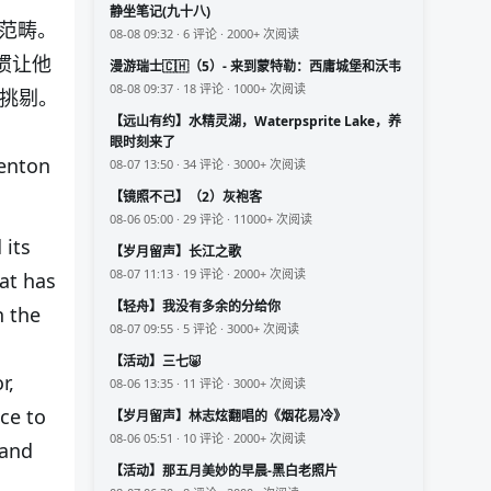
静坐笔记(九十八)
作范畴。
08-08 09:32 · 6 评论 · 2000+ 次阅读
习惯让他
漫游瑞士🇨🇭（5）- 来到蒙特勒：西庸城堡和沃韦
08-08 09:37 · 18 评论 · 1000+ 次阅读
的挑剔。
【远山有约】水精灵湖，Waterpsprite Lake，养
眼时刻来了
nton
08-07 13:50 · 34 评论 · 3000+ 次阅读
【镜照不己】（2）灰袍客
08-06 05:00 · 29 评论 · 11000+ 次阅读
 its
【岁月留声】长江之歌
08-07 11:13 · 19 评论 · 2000+ 次阅读
at has
【轻舟】我没有多余的分给你
n the
08-07 09:55 · 5 评论 · 3000+ 次阅读
【活动】三七🐷
r,
08-06 13:35 · 11 评论 · 3000+ 次阅读
ce to
【岁月留声】林志炫翻唱的《烟花易冷》
08-06 05:51 · 10 评论 · 2000+ 次阅读
 and
【活动】那五月美妙的早晨-黑白老照片