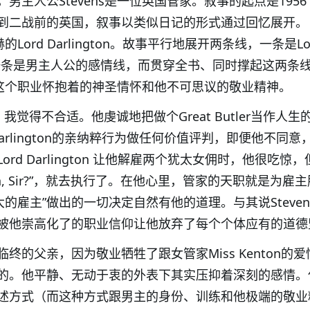
男主人公Stevens是一位英国管家。叙事的起点是1956
到二战前的英国，叙事以类似日记的形式通过回忆展开。
的Lord Darlington。故事平行地展开两条线，一条是Lo
政治线，一条是男主人公的感情线，而贯穿全书、同时撑起这两条
管家这个职业怀抱着的神圣情怀和他不可思议的敬业精神。
ns 我觉得不合适。他虔诚地把做个Great Butler当作人生
Darlington的亲纳粹行为做任何价值评判，即便他不同意
rd Darlington 让他解雇两个犹太女佣时，他很吃惊
ardon, Sir?”，就去执行了。在他心里，管家的天职就是为雇
样“伟大的雇主”做出的一切决定自然有他的道理。与其说Steven
被他崇高化了的职业信仰让他放弃了每个个体应有的道德
终的父亲，因为敬业牺牲了跟女管家Miss Kenton的
的。他平静、无动于衷的外表下其实压抑着深刻的感情。
述方式（而这种方式跟男主的身份、训练和他极端的敬业