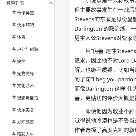
小说以第一人称叙事，
频道列表
但主要故事发生在一战后
奇珍异宝
Stevens的东家是身份显赫
快乐嗨吧
Darlington 的
体育
男主人公Stevens对
户外与旅游
用“伪善”定性Steve
追求，因此他不对Lord 
搞笑
解，也绝不质疑。比如当Lo
宠物情缘
问了句“I beg you p
文化艺术
而像Darlington 这
善，更贴切的评价大概是
摄影与自拍
快乐美食
即便他因为敬业不顾临
觉得说他冷漠也是不妥当
发吧网事
作者选择了高度克制的叙
精彩人生