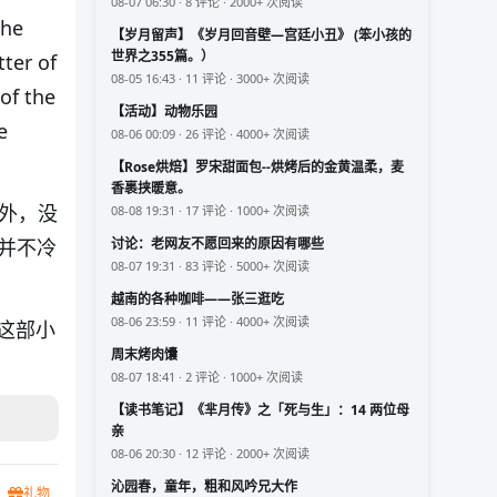
08-07 06:30 · 8 评论 · 2000+ 次阅读
the
【岁月留声】《岁月回音壁—宫廷小丑》 (笨小孩的
世界之355篇。）
tter of
08-05 16:43 · 11 评论 · 3000+ 次阅读
of the
【活动】动物乐园
e
08-06 00:09 · 26 评论 · 4000+ 次阅读
【Rose烘焙】罗宋甜面包--烘烤后的金黄温柔，麦
香裹挟暖意。
门外，没
08-08 19:31 · 17 评论 · 1000+ 次阅读
并不冷
讨论：老网友不愿回来的原因有哪些
08-07 19:31 · 83 评论 · 5000+ 次阅读
越南的各种咖啡——张三逛吃
08-06 23:59 · 11 评论 · 4000+ 次阅读
是这部小
周末烤肉馕
08-07 18:41 · 2 评论 · 1000+ 次阅读
【读书笔记】《芈月传》之「死与生」：14 两位母
亲
08-06 20:30 · 12 评论 · 2000+ 次阅读
沁园春，童年，粗和风吟兄大作
礼物