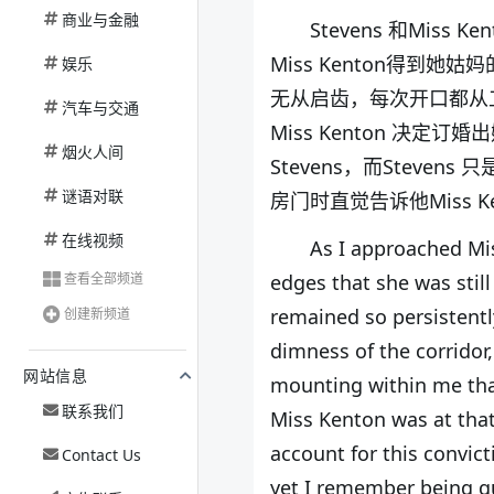
商业与金融
Stevens 和Mi
Miss Kenton得到
娱乐
无从启齿，每次开口都从工
汽车与交通
Miss Kenton 决定订
烟火人间
Stevens，而Steven
谜语对联
房门时直觉告诉他Miss 
在线视频
As I approached Mis
查看全部频道
edges that she was stil
remained so persistent
创建新频道
dimness of the corridor
网站信息
mounting within me that
联系我们
Miss Kenton was at that
account for this convict
Contact Us
yet I remember being qu