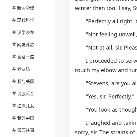
winter then too. I say, S
新❀华漫
现代科学
"Perfectly all right, 
汉学沙龙
"Not feeling unwell
网友荐歌
"Not at all, sir. Pl
香茗一席
I proceeded to serv
老友坊
touch my elbow and turn
我与美国
"Stevens, are you al
谈股论金
"Yes, sir. Perfectly."
江湖儿女
"You look as though
我的中国
I laughed and takin
留园往事
sorry, sir. The strains of