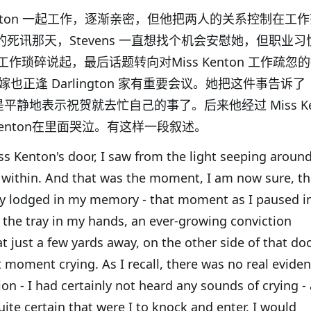
ss Kenton 一起工作，逐渐亲密，但他把两人的关系控制在工
她姑妈的死讯那天，Stevens 一直想找个机会安慰她，但职业
作琐碎说起，最后话题转向对Miss Kenton 工作疏忽
婚出嫁也正逢 Darlington 家有重要会议。她把这件事告诉了
s 只是平静地表示祝贺就去忙自己的事了。后来他经过 Miss Ke
Kenton在里面哭泣。有这样一段叙述。
s Kenton's door, I saw from the light seeping around
l within. And that was the moment, I am now sure, th
ly lodged in my memory - that moment as I paused i
, the tray in my hands, an ever-growing conviction
 just a few yards away, on the other side of that doo
 moment crying. As I recall, there was no real eviden
ion - I had certainly not heard any sounds of crying -
ite certain that were I to knock and enter, I would