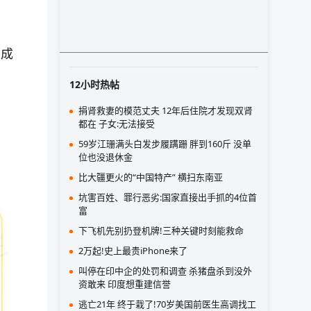
学成
12小时热帖
捐肾救妻的模范丈夫 12年后住院才发现双肾
都在 子女:无法接受
59岁江珊满头白发步履蹒跚 胖到160斤 没单
位也没退休金
比大疆更火的“中国特产” 横扫东南亚
坑害百姓、罪行恶劣:国家直接出手抓的4位首
富
下飞机先别扔登机牌!三种关键时刻能救命
2万起!史上最贵iPhone来了
叫停在印中企的处罚和调查 杀猪盘杀到没外
资敢来 印度想重建信誉
逃亡21年 终于栽了!70岁美国前医生高调找工