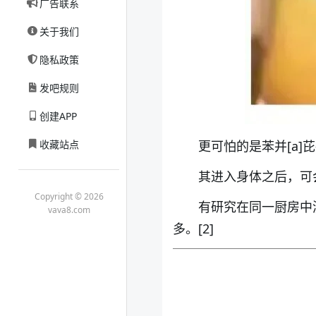
广告联系
关于我们
隐私政策
发吧规则
创建APP
收藏站点
更可怕的是苯并[a]
其进入身体之后，可
Copyright © 2026
有研究在同一厨房中测
vava8.com
多。[2]