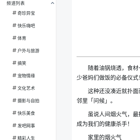
频道列表
奇珍异宝
快乐嗨吧
体育
户外与旅游
搞笑
随着油锅烧透，食材
宠物情缘
少爸妈们做饭的必备仪式
文化艺术
这种还没凑近就扑面
邻里「问候」。
摄影与自拍
快乐美食
虽说人间烟火气，最
成为我们的健康杀手！
发吧网事
家里的烟火气
精彩人生