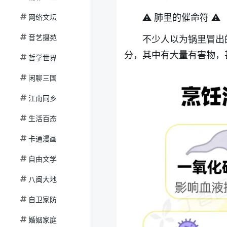
⚠️ 肺里的催命符 ⚠️
网络文坛
音艺摄苑
不少人以为锅里冒出的
分，其中有大量有害物，
哲学世界
闲聊三国
江南同乡
生活百态
卡通漫画
自由文学
八闽大地
自卫家防
婚姻家庭