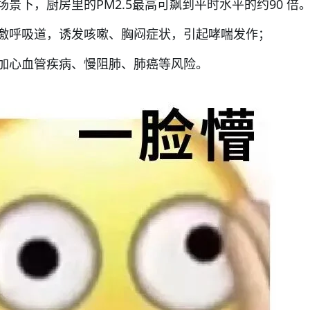
景下，厨房里的PM2.5最高可飙到平时水平的约90 倍。[
激呼吸道，诱发咳嗽、胸闷症状，引起哮喘发作；
加心血管疾病、慢阻肺、肺癌等风险。