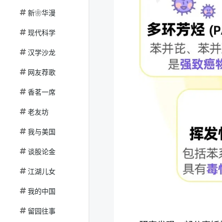
新❀华漫
现代科学
汉学沙龙
网友荐歌
香茗一席
老友坊
我与美国
谈股论金
江湖儿女
我的中国
留园往事