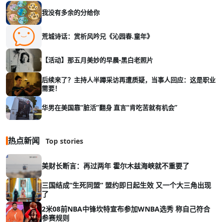
我没有多余的分给你
荒城诗话：赏析风吟兄《沁园春.童年》
【活动】那五月美妙的早晨-黑白老照片
后续来了？主持人半蹲采访再遭质疑，当事人回应：这是职业
需要！
华男在美国靠“脏活”翻身 直言“肯吃苦就有机会”
热点新闻
Top stories
美财长断言：再过两年 霍尔木兹海峡就不重要了
三国结成“生死同盟” 盟约即日起生效 又一个大三角出现
了
2米08前NBA中锋坎特宣布参加WNBA选秀 称自己符合
参赛规则