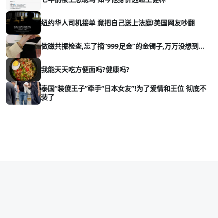
纽约华人司机接单 竟把自己送上法庭!美国网友吵翻
做磁共振检查,忘了摘“999足金”的金镯子,万万没想到…
我能天天吃方便面吗?健康吗?
泰国“装傻王子”牵手“日本女友”!为了爱情和王位 彻底不
装了