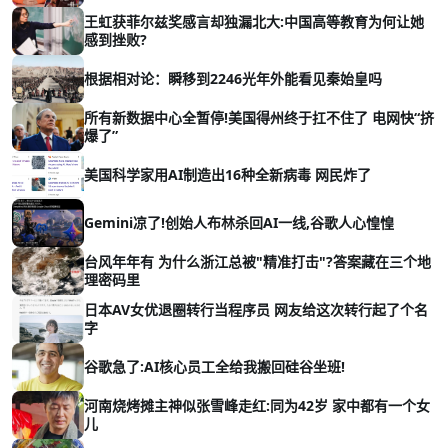
王虹获菲尔兹奖感言却独漏北大:中国高等教育为何让她
感到挫败?
根据相对论：瞬移到2246光年外能看见秦始皇吗
所有新数据中心全暂停!美国得州终于扛不住了 电网快“挤
爆了”
美国科学家用AI制造出16种全新病毒 网民炸了
Gemini凉了!创始人布林杀回AI一线,谷歌人心惶惶
台风年年有 为什么浙江总被"精准打击"?答案藏在三个地
理密码里
日本AV女优退圈转行当程序员 网友给这次转行起了个名
字
谷歌急了:AI核心员工全给我搬回硅谷坐班!
河南烧烤摊主神似张雪峰走红:同为42岁 家中都有一个女
儿