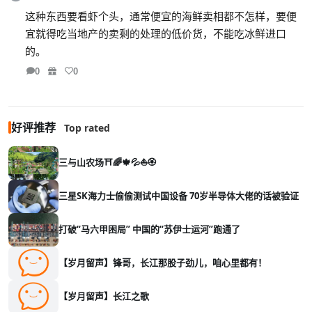
这种东西要看虾个头，通常便宜的海鲜卖相都不怎样，要便
宜就得吃当地产的卖剩的处理的低价货，不能吃冰鲜进口
的。
0
0
好评推荐
Top rated
三与山农场⛩️🌈🍁💦⛵🏵️
三星SK海力士偷偷测试中国设备 70岁半导体大佬的话被验证
打破“马六甲困局” 中国的“苏伊士运河”跑通了
【岁月留声】锋哥，长江那股子劲儿，咱心里都有！
【岁月留声】长江之歌