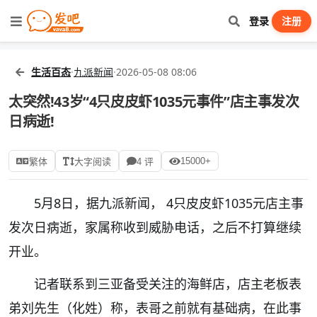
登录
注册
生活百态
·
九派新闻
·
2026-05-08 08:06
太突然!43岁“4只皮皮虾1035元事件”店主事发次
日病逝!
15000+
繁体
大字阅读
4 评
5月8日，据九派新闻， 4只皮皮虾1035元店主事
发次日病逝，家属称收到威胁电话，之后不打算继续
开业。
记者联系到三亚备受关注的海鲜店，店主老板表
弟刘先生（化姓）称，表哥之前就有基础病，在此事