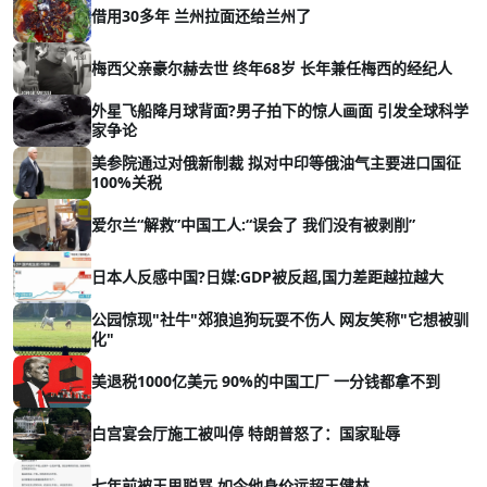
借用30多年 兰州拉面还给兰州了
梅西父亲豪尔赫去世 终年68岁 长年兼任梅西的经纪人
外星飞船降月球背面?男子拍下的惊人画面 引发全球科学
家争论
美参院通过对俄新制裁 拟对中印等俄油气主要进口国征
100%关税
爱尔兰“解救”中国工人:“误会了 我们没有被剥削”
日本人反感中国?日媒:GDP被反超,国力差距越拉越大
公园惊现"社牛"郊狼追狗玩耍不伤人 网友笑称"它想被驯
化"
美退税1000亿美元 90%的中国工厂 一分钱都拿不到
白宫宴会厅施工被叫停 特朗普怒了：国家耻辱
七年前被王思聪骂 如今他身价远超王健林