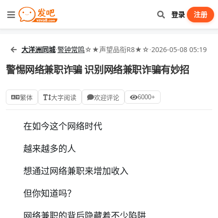
登录
注册
大洋洲同城
·
警钟常鸣
☆★声望品衔R8★☆
·
2026-05-08 05:19
警惕网络兼职诈骗 识别网络兼职诈骗有妙招
6000+
繁体
大字阅读
欢迎评论
在如今这个网络时代
越来越多的人
想通过网络兼职来增加收入
但你知道吗？
网络兼职的背后隐藏着不少陷阱