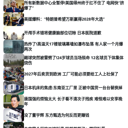
所有新数据中心全暂停!美国得州终于扛不住了 电网快“挤
爆了”
美媒爆料：“特朗普希望万斯赢得2028年大选”
开颅手术错将健康脑部位切除 日本医院道歉
热炸了!高温天17楼玻璃幕墙如瀑布坠落 有人家一个月爆
两次
踢球突然被雷劈了!24岁球员当场殒命 12名球员下体集体
烧伤
2027年后卖货到欧洲 工厂可能必须要给工人上社保了
日本机床的焦虑:东南亚工厂里 正被中国货一台台替换掉
唐国强的烦恼太大 长子看不清次子残疾 难怪难以安享晚
年
没了董宇辉 东方甄选为何反而更赚钱