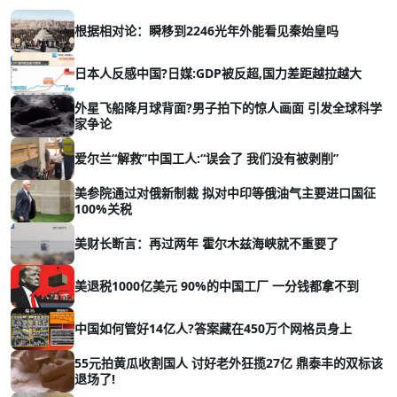
根据相对论：瞬移到2246光年外能看见秦始皇吗
日本人反感中国?日媒:GDP被反超,国力差距越拉越大
外星飞船降月球背面?男子拍下的惊人画面 引发全球科学
家争论
爱尔兰“解救”中国工人:“误会了 我们没有被剥削”
美参院通过对俄新制裁 拟对中印等俄油气主要进口国征
100%关税
美财长断言：再过两年 霍尔木兹海峡就不重要了
美退税1000亿美元 90%的中国工厂 一分钱都拿不到
中国如何管好14亿人?答案藏在450万个网格员身上
55元拍黄瓜收割国人 讨好老外狂揽27亿 鼎泰丰的双标该
退场了!