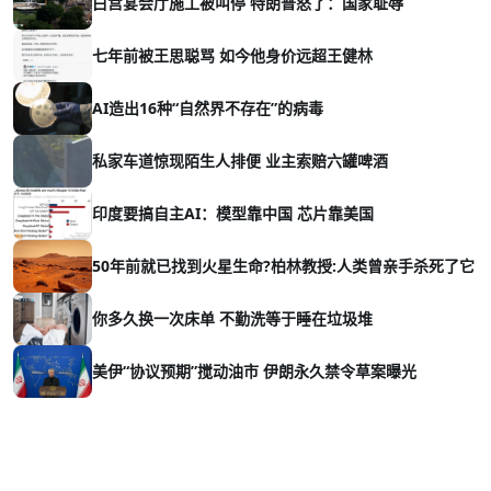
白宫宴会厅施工被叫停 特朗普怒了：国家耻辱
七年前被王思聪骂 如今他身价远超王健林
AI造出16种“自然界不存在”的病毒
私家车道惊现陌生人排便 业主索赔六罐啤酒
印度要搞自主AI：模型靠中国 芯片靠美国
50年前就已找到火星生命?柏林教授:人类曾亲手杀死了它
你多久换一次床单 不勤洗等于睡在垃圾堆
美伊“协议预期”搅动油市 伊朗永久禁令草案曝光