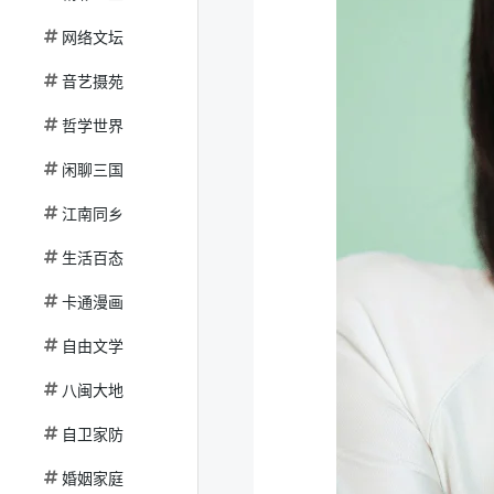
网络文坛
音艺摄苑
哲学世界
闲聊三国
江南同乡
生活百态
卡通漫画
自由文学
八闽大地
自卫家防
婚姻家庭