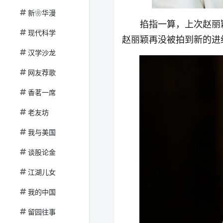
新❀华漫
掐指一算，上次赵丽
现代科学
赵丽颖再没被拍到新的进
汉学沙龙
网友荐歌
香茗一席
老友坊
我与美国
谈股论金
江湖儿女
我的中国
留园往事