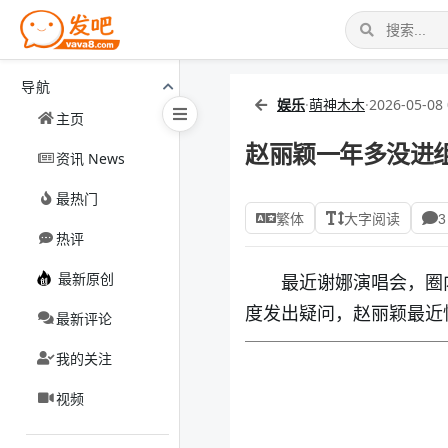
导航
娱乐
·
萌神木木
·
2026-05-08 
主页
赵丽颖一年多没进组
资讯 News
最热门
繁体
大字阅读
3
热评
最新原创
最近谢娜演唱会，圈
度发出疑问，赵丽颖最近
最新评论
我的关注
视频