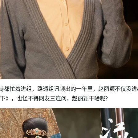
诗都忙着进组，路透组讯频出的一年里，赵丽颖不仅没进
·下》，也怪不得网友三连问，赵丽颖干啥呢?