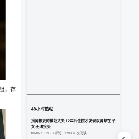
组，存
48小时热帖
捐肾救妻的模范丈夫 12年后住院才发现双肾都在 子
女:无法接受
08-06 13:39 · 3 评论 · 22000+ 次阅读