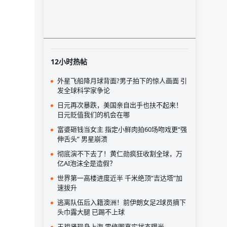
12小时热帖
外星飞船降月球背面?男子拍下的惊人画面 引
发全球科学家争论
日元再次暴跌，美国亲自出手也扶不起来！
日元贬值我们的机会在哪
富婆砸钱当女主 指定小鲜肉拍60场吻戏更“强
伸舌头” 男星崩溃
彻底演不下去了！黄仁勋疯狂收割全球，万
亿AI泡沫全是造假？
世界第一高楼进度近半 千米绝顶“吉达塔”加
速拔升
逃离队伍后入籍澳洲！前伊朗女足2球员摘下
头巾露大腿 已踢不上球
王祖贤现身上海 零修图真实状态曝光