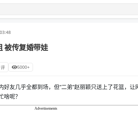
03:48
 被传复婚带娃
5000+
 评
内好友几乎全都到场，但“二弟”赵丽颖只送上了花篮，让
忙啥呢？
Advertisements