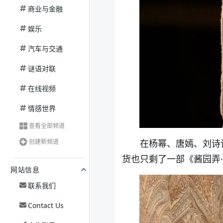
商业与金融
娱乐
汽车与交通
谜语对联
在线视频
情感世界
查看全部频道
在杨幂、唐嫣、刘诗
创建新频道
货也只剩了一部《酱园弄
网站信息
联系我们
Contact Us