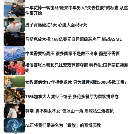
一年花掉一辆宝马!原来中年男人"失去性欲"的标志 从这
件事开始
男子背痛硬扛3天 心肌大面积坏死
马斯克放大招:168亿美元自建超级芯片厂 挑战ASML
中国需要特高压 很多国家不是做不出来 而是不需要
横滨赛张本智和兄妹双双登顶夺冠 韩乔生:国乒要正视差
距
女教师病休17年拒绝退休 只为继续领取5000多欧工资?
75%加拿大人减少下馆子,多伦多餐厅为留客拼命卷
群嘲“男不男女不女”仅冰山一角 周深私生活被扒
AI正将我们带进名为「螺旋」的赛博邪教