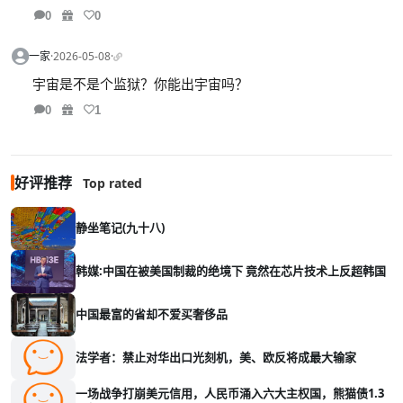
0
0
一家
·
2026-05-08
·
宇宙是不是个监狱？你能出宇宙吗？
0
1
好评推荐
Top rated
静坐笔记(九十八)
韩媒:中国在被美国制裁的绝境下 竟然在芯片技术上反超韩国
中国最富的省却不爱买奢侈品
法学者：禁止对华出口光刻机，美、欧反将成最大输家
一场战争打崩美元信用，人民币涌入六大主权国，熊猫债1.3