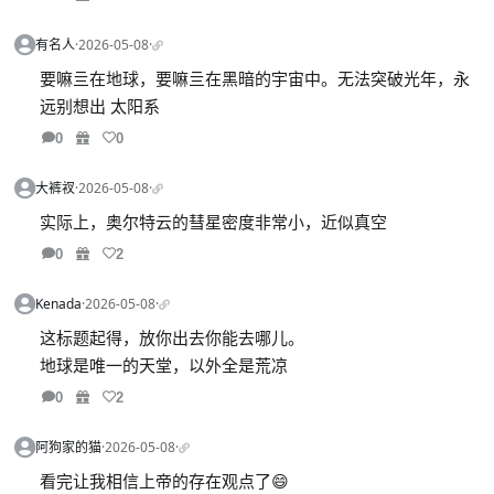
有名人
·
2026-05-08
·
要嘛亖在地球，要嘛亖在黑暗的宇宙中。无法突破光年，永
远别想出 太阳系
0
0
大裤衩
·
2026-05-08
·
实际上，奥尔特云的彗星密度非常小，近似真空
0
2
Kenada
·
2026-05-08
·
这标题起得，放你出去你能去哪儿。
地球是唯一的天堂，以外全是荒凉
0
2
阿狗家的猫
·
2026-05-08
·
看完让我相信上帝的存在观点了😄