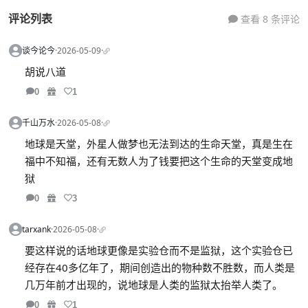
评论列表
查看 8 条评论
谈今论今
·
2026-05-09
·
胡说八道
0
1
千山万水
·
2026-05-08
·
地球是天堂，外星人做梦也无法到达的生命天堂，真是生在
福中不知福，还有无数人为了钱要把这个生命的天堂变成地
狱
0
3
tarxank
·
2026-05-08
·
要这样说的话地球更像是实验仓而不是监狱，这个实验仓已
经存在40多亿年了，期间创造出的物种数不胜数，而人类是
几万年前才出现的，说地球是人类的监狱太抬举人类了。
0
1