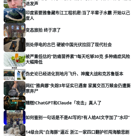
进发声
印度索要雅鲁藏布江工程机密:当了半辈子水霸 开始以己
度人
变态旅拍 终于凉了
到处停电的古巴 硬被中国光伏拉回了现代社会
被严重低估的“防癌营养素”!每天吃够30克 多种癌症风险
大幅降低
伪史论已经进化到地月飞升、神魔大战和克苏鲁版本
网红“雅典娜”失踪3年证实已遇害 家属交百万赎金仍遭撕
票弃尸
糟糕!ChatGPT和Claude「攻击」真人了
如何鉴别一句话是不是AI写的?有人给AI文字加了“水印”
14级台风"白海豚"逼近 浙江一家四口翻护栏闯海酿悲剧