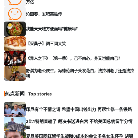
万亿
沁园春，发吧英雄传
我能天天吃方便面吗?健康吗?
【采桑子】阅三词大笑
《异人之下》（第一季），己不由心，身又岂能由己？
舒淇为老公庆生，冯德伦胡子头发花白，法拉利老了还是法拉
利
热点新闻
Top stories
印尼有个不情之请 希望中国出钱出力 再帮忙修一条铁路
2比1特朗普输了 裁决书送进白宫 不给美国总统留半分情
面
复旦美国网红留学生被曝0成本约会让多名女生怀孕 胡锡