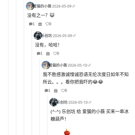
爱猫的小薇
·
2026-05-09
·
没有之一？😺
1
0
乐创坊
·
2026-05-09
·
没有，哈哈！
1
0
爱猫的小薇
·
2026-05-10
·
我不胜感激诚惶诚恐语无伦次度日如年不知
所云。。。看你把我吓的😂😂
1
0
乐创坊
·
2026-05-10
·
(^-^) 乐创坊 给 爱猫的小薇 买来一串冰
糖葫芦！