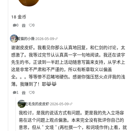
18 金币
0
0
爱猫的小薇
·
2026-05-09
·
谢谢皮皮虾。我看见你那么认真地回复，和仁剑的讨论，太
感激了。我等过完节认认真真一字一句地阅读。我还在读宇
先生的书，正读到一半赶上活动随意写篇来支持，从学术上
这是非常不严肃和不严谨的，所以有断章取义以偏盖
全。。。等等惨不忍睹地硬伤。感谢你强压怒火点评我的浅
薄。我赚到了！耶😹😹
1
0
吃毛虫的皮皮虾
·
2026-05-09
·
我检讨，是我的说话方式有问题。更是我的先入立场容
易在这个问题上观点偏激。本来完全没有批评你自己的
意思，但从＇文境＇(再杜撰一个，和词境作伴)上看，就