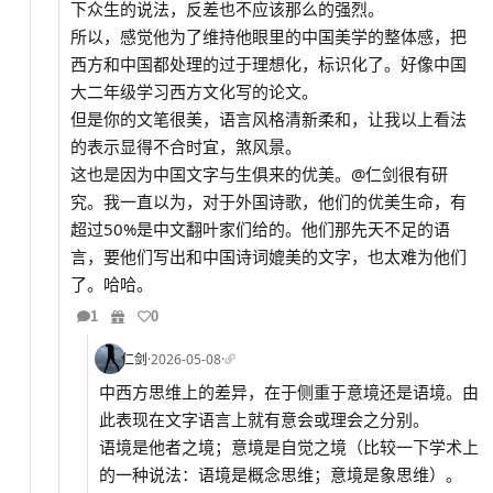
下众生的说法，反差也不应该那么的强烈。
所以，感觉他为了维持他眼里的中国美学的整体感，把
西方和中国都处理的过于理想化，标识化了。好像中国
大二年级学习西方文化写的论文。
但是你的文笔很美，语言风格清新柔和，让我以上看法
的表示显得不合时宜，煞风景。
这也是因为中国文字与生俱来的优美。@仁剑很有研
究。我一直以为，对于外国诗歌，他们的优美生命，有
超过50%是中文翻叶家们给的。他们那先天不足的语
言，要他们写出和中国诗词媲美的文字，也太难为他们
了。哈哈。
1
0
仁剑
·
2026-05-08
·
中西方思维上的差异，在于侧重于意境还是语境。由
此表现在文字语言上就有意会或理会之分别。
语境是他者之境；意境是自觉之境（比较一下学术上
的一种说法：语境是概念思维；意境是象思维）。