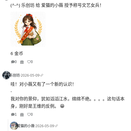
(^-^) 乐创坊 给 爱猫的小薇 授予称号文艺女兵！
6 金币
0
0
乐创坊
·
2026-05-09
·
哇！对小薇又有了一个新的认识！
-
我对你的景仰，犹如滔滔江水，绵绵不绝。。。。这句话本
身，刚好是王维的反例。 😁
1
0
爱猫的小薇
·
2026-05-09
·