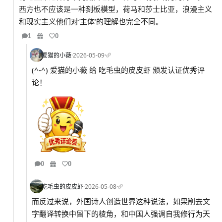
西方也不应该是一种刻板模型，荷马和莎士比亚，浪漫主义
和现实主义他们对‘主体’的理解也完全不同。
1
0
爱猫的小薇
·
2026-05-09
·
(^-^) 爱猫的小薇 给 吃毛虫的皮皮虾 颁发认证优秀评
论！
0
0
吃毛虫的皮皮虾
·
2026-05-08
·
而反过来说，外国诗人创造世界这种说法，如果削去文
字翻译转换中留下的棱角，和中国人强调自我修行为天