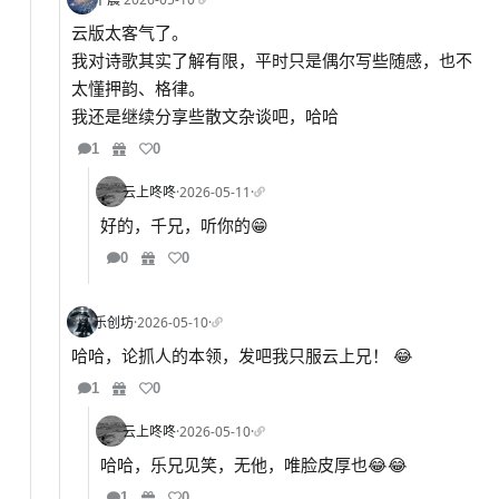
云版太客气了。
我对诗歌其实了解有限，平时只是偶尔写些随感，也不
太懂押韵、格律。
我还是继续分享些散文杂谈吧，哈哈
1
0
云上咚咚
·
2026-05-11
·
好的，千兄，听你的😁
0
0
乐创坊
·
2026-05-10
·
哈哈，论抓人的本领，发吧我只服云上兄！ 😂
1
0
云上咚咚
·
2026-05-10
·
哈哈，乐兄见笑，无他，唯脸皮厚也😂😂
1
0