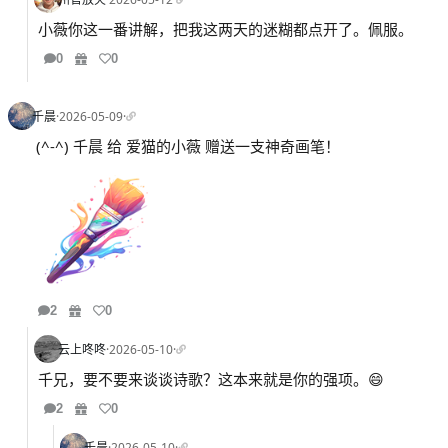
小薇你这一番讲解，把我这两天的迷糊都点开了。佩服。
0
0
千晨
·
2026-05-09
·
(^-^) 千晨 给 爱猫的小薇 赠送一支神奇画笔！
2
0
云上咚咚
·
2026-05-10
·
千兄，要不要来谈谈诗歌？这本来就是你的强项。😄
2
0
千晨
·
2026-05-10
·