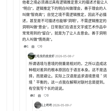
他者之境必须通过具有逻辑推定意义的描述才能让人
“明白”，逻辑推定下的明白叫做理会，善于理会的人
叫做“智商高”；自觉之境不需逻辑推定，因此不必描
述，甚至是不可描述也能够“洞明”，不需逻辑推定的
洞明叫做“意会”，日常我们在语言文字或艺术作品中
常常用到的“留白”，就是为了让人去意会。善于洞明
的人叫做“情商高”。
1
0
吃毛虫的皮皮虾
·
2026-05-08
·
所谓语境与意境的侧重是相对的，之所以造成这
种相对差异的根本原因在于语言本身。这不是选
择，而是避让。实际上汉语是追求语境意境＇词
境＇平衡的，这一点我在解释对联时总是提到。
有空我写个长的说说。
2
0
云上咚咚
·
2026-05-09
·