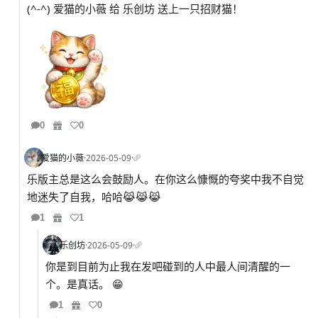
(^-^) 爱猫的小薇 给 乐创坊 送上一只招财猫！
0
0
爱猫的小薇
·
2026-05-09
·
乐版主总是这么会鼓励人。在你这么慷慨的夸奖中我不自觉
地迷失了自我，哈哈😹😹😹
1
1
乐创坊
·
2026-05-09
·
你是到目前为止我在发吧碰到的人中最人间清醒的一
个。是真话。 😁
1
0