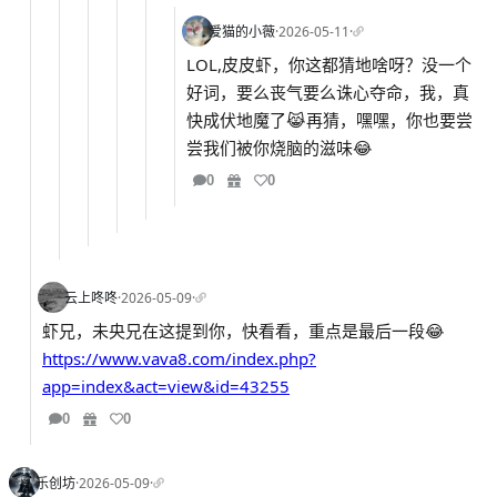
爱猫的小薇
·
2026-05-11
·
LOL,皮皮虾，你这都猜地啥呀？没一个
好词，要么丧气要么诛心夺命，我，真
快成伏地魔了😹再猜，嘿嘿，你也要尝
尝我们被你烧脑的滋味😂
0
0
云上咚咚
·
2026-05-09
·
虾兄，未央兄在这提到你，快看看，重点是最后一段😂
https://www.vava8.com/index.php?
app=index&act=view&id=43255
0
0
乐创坊
·
2026-05-09
·