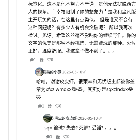
标签化。这不是他不努力不严谨，是他无法摆脱西方
人的视角。＇幸福限制了你的想象力＇是我和尘凡版
主开玩笑的话，在这里有点类似。 但是谁又不会有
这种问题呢？有多少人有机会突破呢？ 所以我再次
检讨。见谅。希望这丝毫不影响你的继续写作。你的
文字的优美是那种不经挑选，无需雕琢的那种。火候
正好，温度舒服。我这辈子做不到了。。。
1
0
爱猫的小薇
·
2026-05-10
·
哈哈，谢谢皮皮虾。很荣幸和无忧版主都被你盖
章为xfxzlwmdxx😹😹，其实你是sqxzlndxx😂
🤣
1
0
吃毛虫的皮皮虾
·
2026-05-10
·
sq= 输球? 失去? 死翘? 受锤? 。。。
1
0