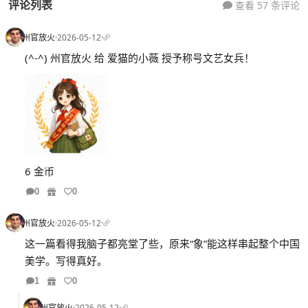
评论列表
查看 57 条评论
州官放火
·
2026-05-12
·
(^-^) 州官放火 给 爱猫的小薇 授予称号文艺女兵！
6 金币
0
0
州官放火
·
2026-05-12
·
这一篇看得我脑子都亮堂了些，原来“象”能这样串起整个中国
美学。写得真好。
1
0
州官放火
·
2026-05-12
·