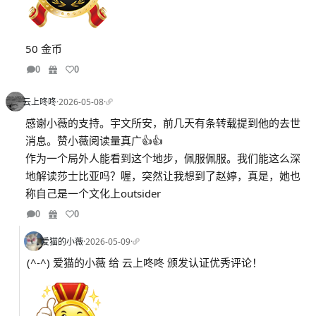
50 金币
0
0
云上咚咚
·
2026-05-08
·
感谢小薇的支持。宇文所安，前几天有条转载提到他的去世
消息。赞小薇阅读量真广👍👍
作为一个局外人能看到这个地步，佩服佩服。我们能这么深
地解读莎士比亚吗？喔，突然让我想到了赵婷，真是，她也
称自己是一个文化上outsider
0
0
爱猫的小薇
·
2026-05-09
·
(^-^) 爱猫的小薇 给 云上咚咚 颁发认证优秀评论！