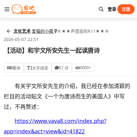
登录
注册
文化艺术
·
爱猫的小薇
☆★★声望品衔R11★★☆
·
2026-05-07 22:51
【活动】和宇文所安先生一起读唐诗
6000+
繁体
大字阅读
57 评
有关宇文所安先生的介绍，我已经在参加清颖的
栏目的活动贴文《一个为唐诗而生的美国人》中写
过，不再赘述：
https://www.vava8.com/index.php?
app=index&act=view&id=41822