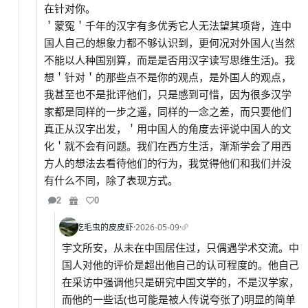
在针对你。
＇蒙冤＇千年的汉字有多优秀它人无法望其项背，连中
国人自己的想象力都不够认识到，更何况对外国人(当然
不能以人种国别算，而是是否用汉字读写思维生活)。我
想＇针对＇的那些点不是你的观点，是外国人的观点，
我甚至也不是批评他们，只是感到可惜，因为很多汉学
家都是同样的一步之遥，同样的一念之差，而只要他们
真正从汉字出发，＇用中国人的角度去评说中国人的文
化＇就不会有问题。我们在西方生活，渐渐学会了用西
方人的想法去看待他们的行为，我觉得他们和我们并没
有什么不同，除了表现方式。
2
0
吃毛虫的皮皮虾
·
2026-05-09
·
宇文所安，从未在中国居住过，只偶遇学术交流。中
国人对他的评价是超出他自己的认可程度的。他自己
在采访中强调他只是研究中国文学的，不是汉学家，
而他的一些话(也可能是被人传说夸张了)明显的简单