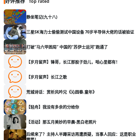
好评推荐
Top rated
静坐笔记(九十八)
三星SK海力士偷偷测试中国设备 70岁半导体大佬的话被验证
打破“马六甲困局” 中国的“苏伊士运河”跑通了
【岁月留声】锋哥，长江那股子劲儿，咱心里都有！
【岁月留声】长江之歌
荒城诗话：赏析风吟兄《沁园春.童年》
【轻舟】我没有多余的分给你
【活动】那五月美妙的早晨-黑白老照片
后续来了？主持人半蹲采访再遭质疑，当事人回应：这是职业
需要！