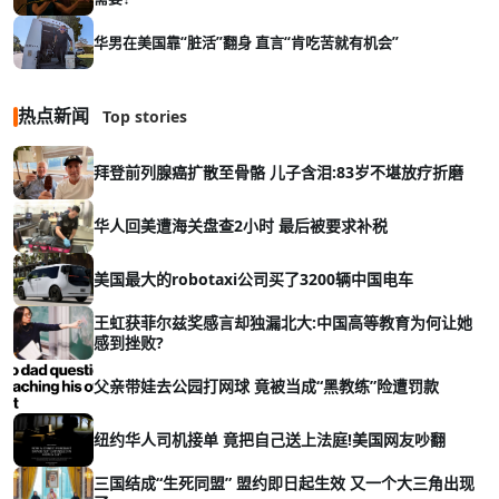
华男在美国靠“脏活”翻身 直言“肯吃苦就有机会”
热点新闻
Top stories
拜登前列腺癌扩散至骨骼 儿子含泪:83岁不堪放疗折磨
华人回美遭海关盘查2小时 最后被要求补税
美国最大的robotaxi公司买了3200辆中国电车
王虹获菲尔兹奖感言却独漏北大:中国高等教育为何让她
感到挫败?
父亲带娃去公园打网球 竟被当成“黑教练”险遭罚款
纽约华人司机接单 竟把自己送上法庭!美国网友吵翻
三国结成“生死同盟” 盟约即日起生效 又一个大三角出现