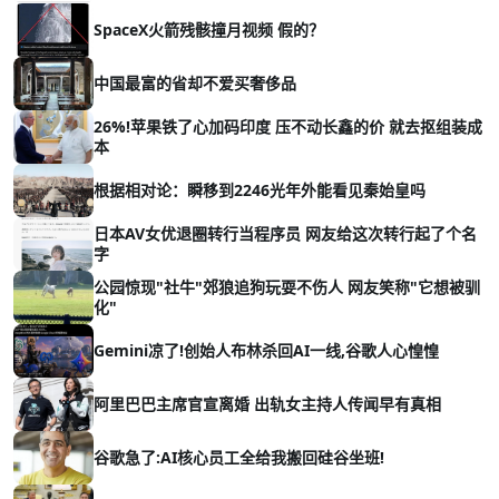
SpaceX火箭残骸撞月视频 假的？
中国最富的省却不爱买奢侈品
26%!苹果铁了心加码印度 压不动长鑫的价 就去抠组装成
本
根据相对论：瞬移到2246光年外能看见秦始皇吗
日本AV女优退圈转行当程序员 网友给这次转行起了个名
字
公园惊现"社牛"郊狼追狗玩耍不伤人 网友笑称"它想被驯
化"
Gemini凉了!创始人布林杀回AI一线,谷歌人心惶惶
阿里巴巴主席官宣离婚 出轨女主持人传闻早有真相
谷歌急了:AI核心员工全给我搬回硅谷坐班!