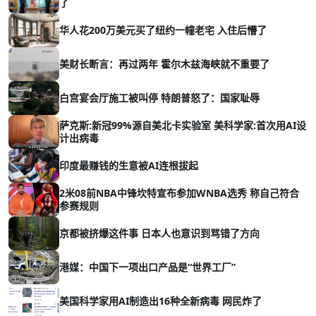
了
华人花200万美元买了纽约一幢老宅 入住后懵了
美财长断言：再过两年 霍尔木兹海峡就不重要了
白宫宴会厅施工被叫停 特朗普怒了：国家耻辱
萨克斯:新冠99%源自美北卡实验室 美科学家:首次用AI设
计出病毒
印度最赚钱的生意被AI连根拔起
2米08前NBA中锋坎特宣布参加WNBA选秀 称自己符合
参赛规则
京都被挤爆这件事 日本人也意识到骂错了方向
港媒：中国下一项出口产品是“世界工厂”
美国科学家用AI制造出16种全新病毒 网民炸了