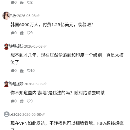
0
2
呂牧
·
2026-05-08
·
韩国6000万人，付费1.25亿美元，羡慕吧？
0
9
钟馗捉妖
·
2026-05-08
·
想不到才几年，现在居然沦落到和印度一个级别，真是太搞
笑了
0
10
钟馗捉妖
·
2026-05-08
·
你不知道国内“翻墙”是违法的吗？随时给请去喝茶
0
9
txf2026
·
2026-05-08
·
现在VPN如此发达，不转播也可以翻墙看嘛。FIFA想钱想疯