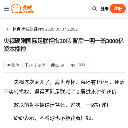
登录
注册
体育
·
大猫财经Pro
·
2026-05-07 22:02
央视硬刚国际足联拒掏20亿 背后一明一暗3000亿
资本操控
11000+
繁体
大字阅读
12 评
央视这次太刚了，离世界杯开幕还有1个月，死活
不买转播权，逼得国际足联派了高层过来讨价还价。
放以前肯定被球迷骂死，这次，一致好评！
纷纷表示，不看球也不能花冤枉钱。