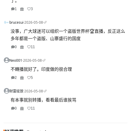
了。
1
3
brucesui
·
2026-05-08
·
没事，广大球迷可以组织一个盗版世界杯🏆直播，反正这么
多年都是一个盗版、山寨盛行的国度
0
11
Neo001
·
2026-05-08
·
不轉播就好了。印度做的很合理
2
5
财富绽放
·
2026-05-08
·
有本事就别转播，看看最后谁挨骂
0
11