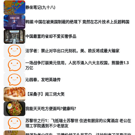
静坐笔记(九十八)
韩媒:中国在被美国制裁的绝境下 竟然在芯片技术上反超韩国
中国最富的省却不爱买奢侈品
法学者：禁止对华出口光刻机，美、欧反将成最大输家
一场战争打崩美元信用，人民币涌入六大主权国，熊猫债1.3
万亿
沁园春，发吧英雄传
【采桑子】阅三词大笑
我能天天吃方便面吗?健康吗?
苏黎世之行1：飞抵瑞士苏黎世 住进有厨房的公寓酒店 老公在
理工学院遇到不少老朋友
舒淇为老公庆生，冯德伦胡子头发花白，法拉利老了还是法拉