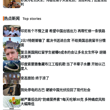
利
热点新闻
Top stories
印尼有个不情之请 希望中国出钱出力 再帮忙修一条铁路
2比1特朗普输了 裁决书送进白宫 不给美国总统留半分情
面
复旦美国网红留学生被曝0成本约会让多名女生怀孕 胡锡
进发声
印度索要雅鲁藏布江工程机密:当了半辈子水霸 开始以己
度人
变态旅拍 终于凉了
到处停电的古巴 硬被中国光伏拉回了现代社会
被严重低估的“防癌营养素”!每天吃够30克 多种癌症风险
大幅降低