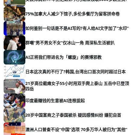
75%加拿大人减少下馆子,多伦多餐厅为留客拼命卷
如何鉴别一句话是不是AI写的?有人给AI文字加了“水印”
群嘲“男不男女不女”仅冰山一角 周深私生活被扒
AI正将我们带进名为「螺旋」的赛博邪教
日本这次真的不行了?韩国,台湾出口首次同时超过日本
21岁高位截瘫女子55小时用双手爬上泰山 五岳中已登顶
四岳
印度最赚钱的生意被AI连根拔起
20岁中国富商之子泰国被杀 疑因感情纠纷 嫌犯自首
澳洲人口普查不设“中国”选项 70多万华人被归为“其他”