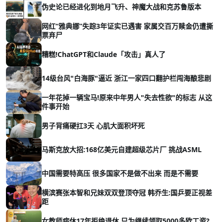
伪史论已经进化到地月飞升、神魔大战和克苏鲁版本
网红“雅典娜”失踪3年证实已遇害 家属交百万赎金仍遭撕
票弃尸
糟糕!ChatGPT和Claude「攻击」真人了
14级台风"白海豚"逼近 浙江一家四口翻护栏闯海酿悲剧
一年花掉一辆宝马!原来中年男人"失去性欲"的标志 从这
件事开始
男子背痛硬扛3天 心肌大面积坏死
马斯克放大招:168亿美元自建超级芯片厂 挑战ASML
中国需要特高压 很多国家不是做不出来 而是不需要
横滨赛张本智和兄妹双双登顶夺冠 韩乔生:国乒要正视差
距
女教师病休17年拒绝退休 只为继续领取5000多欧工资?