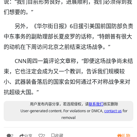
说：“我们目前形势良好，进展顺利，我们必须得到我
们想要的。”
另外，《华尔街日报》6日援引美国前国防部负责
中东事务的副助理部长夏皮罗的话称，“特朗普有很大
的动机在下周访问北京之前结束这场战争。”
CNN周四一篇评论文章称，“即便这场战争尚未结
束，它也注定会成为又一个教训，告诉我们规模较
小、武器装备落后的国家会如何通过不对称战争来对
抗超级大国。”
用户发布内容分享，若违规侵权，请
联系我们
核实删除
User-generated content. For violations or DMCA,
contact us
for
removal
收藏
礼物
2
2
分享