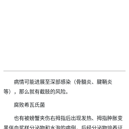
病情可能进展至深部感染（骨髓炎、腱鞘炎
等），那么就有截肢的风险。
腐败希瓦氏菌
也有被螃蟹夹伤右拇指后出现发热、拇指肿胀变
黑伴血浆样分泌物和水泡的病例，后经分泌物培养证