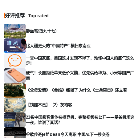
好评推荐
Top rated
静坐笔记(九十七)
比大疆更火的“中国特产” 横扫东南亚
一查中国家底，美国这才发现不得了，难怪中国人的底气这么
足！
硬气！长鑫拒绝苹果低价采购，优先供给华为、小米等国产厂
商
《父母爱情》《金婚》都塌了 为什么《士兵突击》还立着
【镜照不己】（2）灰袍客
22名中国乘客集体被拒登机，完整视频被公开——曼谷机场这
一夜，谁说了真话？
谷歌传奇Jeff Dean今天离职 中国AI下一秒交卷