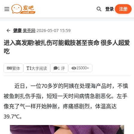
登录
注册
健康
·
果壳网
·
2026-05-07 15:59
进入高发期!被扎伤可能截肢甚至丧命 很多人超爱
吃
15000+
繁体
大字阅读
1 评
近日，一位70多岁的阿姨在处理海产品时，不慎
被鱼刺扎伤手指，短短一天时间病情急剧恶化。左手
像充了气一样开始肿胀，疼痛感剧烈，体温高达
39.7℃。