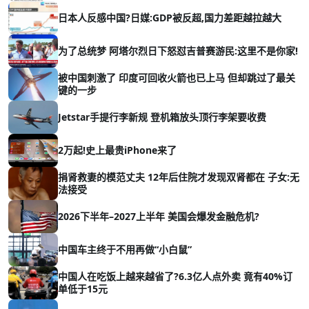
日本人反感中国?日媒:GDP被反超,国力差距越拉越大
为了总统梦 阿塔尔烈日下怒怼吉普赛游民:这里不是你家!
被中国刺激了 印度可回收火箭也已上马 但却跳过了最关
键的一步
Jetstar手提行李新规 登机箱放头顶行李架要收费
2万起!史上最贵iPhone来了
捐肾救妻的模范丈夫 12年后住院才发现双肾都在 子女:无
法接受
2026下半年–2027上半年 美国会爆发金融危机?
中国车主终于不用再做“小白鼠”
中国人在吃饭上越来越省了?6.3亿人点外卖 竟有40%订
单低于15元