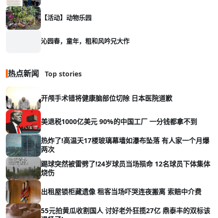
【活动】动物乐园
沁园春，童年，粗和风吟兄大作
热点新闻
Top stories
开颅手术错将健康脑部位切除 日本医院道歉
美退税1000亿美元 90%的中国工厂 一分钱都拿不到
热炸了!高温天17楼玻璃幕墙如瀑布坠落 有人家一个月爆
两次
踢球突然被雷劈了!24岁球员当场殒命 12名球员下体集体
烧伤
出租屋锁柜藏遗像 租客当场吓哭连夜搬离 索赔中介费
55元拍黄瓜收割国人 讨好老外狂揽27亿 鼎泰丰的双标该