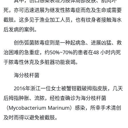
其中，创口感染表现为肢体局部皮肤、肌肉坏
死，亦可迅速进展为继发性脓毒症而危及生命或需要
截肢。这多见于渔业加工人员，也有纹身者接触海水
后发病的案例。
创伤弧菌脓毒症则是一种起病急、进展凶猛、救
治困难的急重症，约50%~70%的患者在48 小时内死
于脓毒性休克及多脏器功能衰竭。
海分枝杆菌
2016年浙江一位女士被蟹钳戳破拇指皮肤，几天
后拇指肿胀、流脓，经检查确诊为海分枝杆菌
（Mycobacterium Marinum）感染，所幸手术清创
及时而得以避免被截肢。