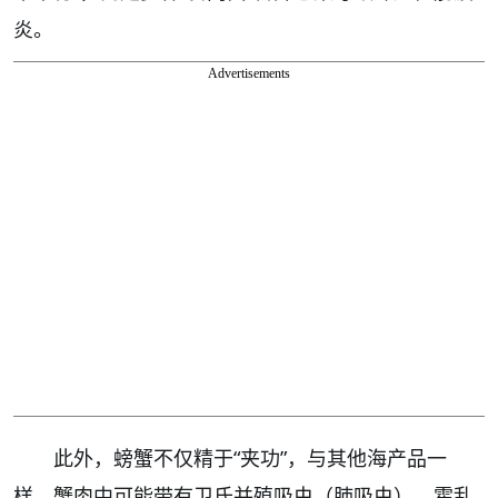
炎。
Advertisements
此外，螃蟹不仅精于“夹功”，与其他海产品一
样，蟹肉中可能带有卫氏并殖吸虫（肺吸虫）、霍乱