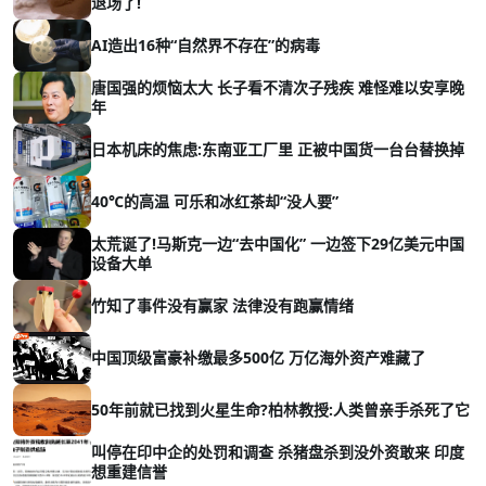
退场了!
AI造出16种“自然界不存在”的病毒
唐国强的烦恼太大 长子看不清次子残疾 难怪难以安享晚
年
日本机床的焦虑:东南亚工厂里 正被中国货一台台替换掉
40℃的高温 可乐和冰红茶却“没人要”
太荒诞了!马斯克一边“去中国化” 一边签下29亿美元中国
设备大单
竹知了事件没有赢家 法律没有跑赢情绪
中国顶级富豪补缴最多500亿 万亿海外资产难藏了
50年前就已找到火星生命?柏林教授:人类曾亲手杀死了它
叫停在印中企的处罚和调查 杀猪盘杀到没外资敢来 印度
想重建信誉