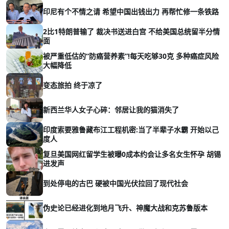
印尼有个不情之请 希望中国出钱出力 再帮忙修一条铁路
2比1特朗普输了 裁决书送进白宫 不给美国总统留半分情
面
被严重低估的“防癌营养素”!每天吃够30克 多种癌症风险
大幅降低
变态旅拍 终于凉了
新西兰华人女子心碎：邻居让我的猫消失了
印度索要雅鲁藏布江工程机密:当了半辈子水霸 开始以己
度人
复旦美国网红留学生被曝0成本约会让多名女生怀孕 胡锡
进发声
到处停电的古巴 硬被中国光伏拉回了现代社会
伪史论已经进化到地月飞升、神魔大战和克苏鲁版本