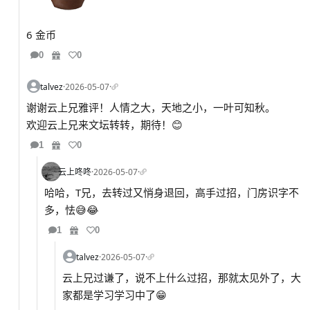
6 金币
0
0
talvez
·
2026-05-07
·
谢谢云上兄雅评！人情之大，天地之小，一叶可知秋。
欢迎云上兄来文坛转转，期待！😊
1
0
云上咚咚
·
2026-05-07
·
哈哈，T兄，去转过又悄身退回，高手过招，门房识字不
多，怯😅😂
1
0
talvez
·
2026-05-07
·
云上兄过谦了，说不上什么过招，那就太见外了，大
家都是学习学习中了😁