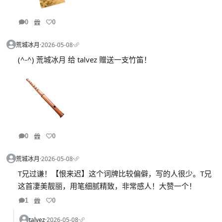
0
0
荒城冰月
·
2026-05-08
·
(^-^) 荒城冰月 给 talvez 赠送一支竹笛！
0
0
荒城冰月
·
2026-05-08
·
T兄过谦！【恨来迟】这个词牌比较偏僻，写的人很少。T兄
这首凄美靓丽，用笔细腻精致，非常感人！大赞一个！
1
0
talvez
·
2026-05-08
·