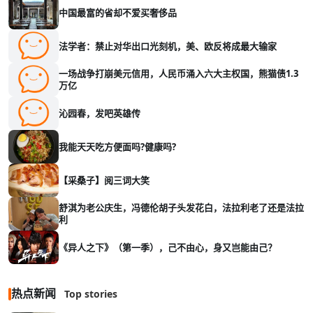
中国最富的省却不爱买奢侈品
法学者：禁止对华出口光刻机，美、欧反将成最大输家
一场战争打崩美元信用，人民币涌入六大主权国，熊猫债1.3
万亿
沁园春，发吧英雄传
我能天天吃方便面吗?健康吗?
【采桑子】阅三词大笑
舒淇为老公庆生，冯德伦胡子头发花白，法拉利老了还是法拉
利
《异人之下》（第一季），己不由心，身又岂能由己？
热点新闻
Top stories