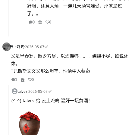
舒服，还惹人烦，一连几天肠胃难受，那就是过
了。。
0
0
云上咚咚
·
2026-05-07
·
又是早春寒，幽乡方尽，以酒拥帏。。。绵绵不尽，欲说还
休。
T兄斯斯文文又那么坦率，性情中人👍👍
1
0
talvez
·
2026-05-07
·
(^-^) talvez 给 云上咚咚 温好一坛黄酒！