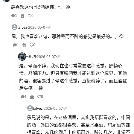
最喜欢这句 “以酒拥帏。”。 😁
1
0
talvez
·
2026-05-07
·
嗯，我也喜欢这句，那种晕而不醉的感觉是最好的。。😊
1
0
乐创坊
·
2026-05-07
·
是，晕而不醉，我现在也时常需要这种感觉。舒畅心
情，舒解压力。但只有啤酒我才能达到这个境界，其他
的酒，很容易过了晕这个感觉，直接就醉了，而且酒醒
后头疼。 😁
1
0
talvez
·
2026-05-07
·
乐兄说的是，在这些酒里，其实我都挺喜欢的，中国
的酒，外国的酒都很喜欢，甚至水果酒，鸡尾酒等都
很喜欢，从几度到几十度都可以，醉过几次，非常不