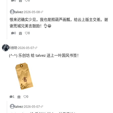
0
0
talvez
·
2026-05-08
·
恨来迟确实少见，我也是照葫芦画瓢，给云上版主交差。谢
谢荒城兄美言鼓励！👌😁
0
0
乐创坊
·
2026-05-07
·
(^-^) 乐创坊 给 talvez 送上一叶国风书签！
1
0
talvez
·
2026-05-07
·