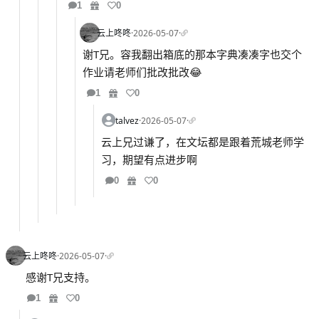
1
0
云上咚咚
·
2026-05-07
·
谢T兄。容我翻出箱底的那本字典凑凑字也交个
作业请老师们批改批改😂
1
0
talvez
·
2026-05-07
·
云上兄过谦了，在文坛都是跟着荒城老师学
习，期望有点进步啊
0
0
云上咚咚
·
2026-05-07
·
感谢T兄支持。
1
0