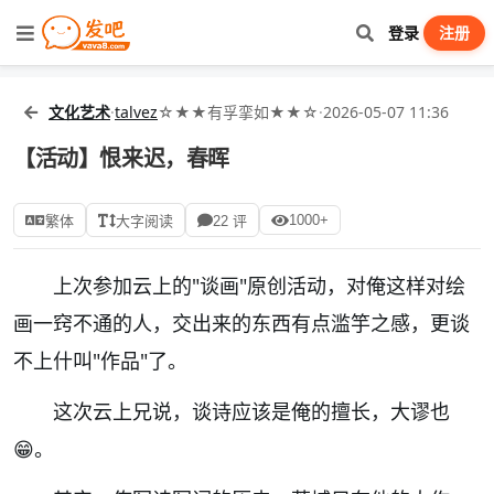
登录
注册
文化艺术
·
talvez
☆★★有孚挛如★★☆
·
2026-05-07 11:36
【活动】恨来迟，春晖
1000+
繁体
大字阅读
22 评
上次参加云上的"谈画"原创活动，对俺这样对绘
画一窍不通的人，交出来的东西有点滥竽之感，更谈
不上什叫"作品"了。
这次云上兄说，谈诗应该是俺的擅长，大谬也
😁。