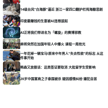
14级台风"白海豚"逼近 浙江一家四口翻护栏闯海酿悲剧
印度最赚钱的生意被AI连根拔起
AI正将我们带进名为「螺旋」的赛博邪教
麻将突然在加国年轻人中爆火 课程一周抢光
一年花掉一辆宝马!原来中年男人"失去性欲"的标志 从这
件事开始
韩森又放狠话：这类签证要取消 大批留学生受影响
20岁中国富商之子泰国被杀 疑因感情纠纷 嫌犯自首