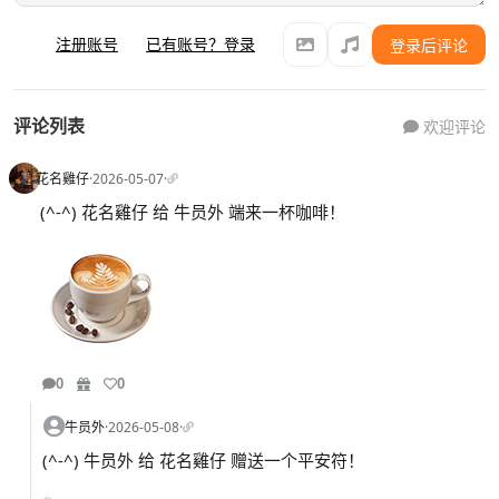
注册账号
已有账号？登录
登录后评论
评论列表
欢迎评论
花名雞仔
·
2026-05-07
·
(^-^) 花名雞仔 给 牛员外 端来一杯咖啡！
0
0
牛员外
·
2026-05-08
·
(^-^) 牛员外 给 花名雞仔 赠送一个平安符！