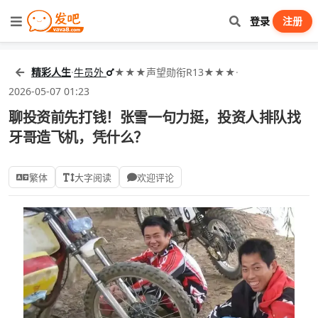
登录
注册
精彩人生
·
牛员外
★★★声望勋衔R13★★★
·
2026-05-07 01:23
聊投资前先打钱！张雪一句力挺，投资人排队找
牙哥造飞机，凭什么？
繁体
大字阅读
欢迎评论