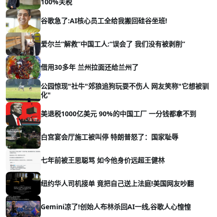
100%关税
谷歌急了:AI核心员工全给我搬回硅谷坐班!
爱尔兰“解救”中国工人:“误会了 我们没有被剥削”
借用30多年 兰州拉面还给兰州了
公园惊现"社牛"郊狼追狗玩耍不伤人 网友笑称"它想被驯
化"
美退税1000亿美元 90%的中国工厂 一分钱都拿不到
白宫宴会厅施工被叫停 特朗普怒了：国家耻辱
七年前被王思聪骂 如今他身价远超王健林
纽约华人司机接单 竟把自己送上法庭!美国网友吵翻
Gemini凉了!创始人布林杀回AI一线,谷歌人心惶惶