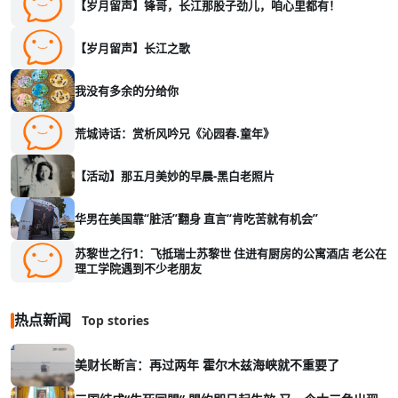
【岁月留声】锋哥，长江那股子劲儿，咱心里都有！
【岁月留声】长江之歌
我没有多余的分给你
荒城诗话：赏析风吟兄《沁园春.童年》
【活动】那五月美妙的早晨-黑白老照片
华男在美国靠“脏活”翻身 直言“肯吃苦就有机会”
苏黎世之行1：飞抵瑞士苏黎世 住进有厨房的公寓酒店 老公在
理工学院遇到不少老朋友
热点新闻
Top stories
美财长断言：再过两年 霍尔木兹海峡就不重要了