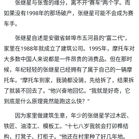
张继星与张雪的缘分，离不开“赛车”两个字。而
如果没有1998年的那场破产，张继星可能不会成为赛
车手。
张继星自述是安徽省蚌埠市五河县的“富二代”，
家里在1988年就成立了建筑公司。1995年，摩托车对
大多数中国人来说都是一件昂贵的消费品。但在那时
候，年纪轻轻的张继星已经拥有了属于自己的一辆摩
托车。“摩托车到家，我骑都没骑，先给拆了，结果拆
了就装不回去了。”他兴奋地回忆。“我就是好奇，它
到底是什么原理竟然能跑这么快？”
因为家里做建筑生意，年少的张继星学过木匠、
铁匠、油漆工、模板工。“十七八岁我就会打卯榫结
构，打凳子、打柜子。”他还在村里种了好几年地。