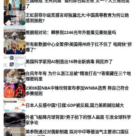
三国结成“生死同盟” 盟约即日起生效 又一个大三角出现
了
王虹获菲尔兹奖感言却独漏北大:中国高等教育为何让她
感到挫败?
根据相对论：瞬移到2246光年外能看见秦始皇吗
所有新数据中心全暂停!美国得州终于扛不住了 电网快“挤
爆了”
美国科学家用AI制造出16种全新病毒 网民炸了
台风年年有 为什么浙江总被"精准打击"?答案藏在三个地
理密码里
2米08前NBA中锋坎特宣布参加WNBA选秀 称自己符合
参赛规则
日本人反感中国?日媒:GDP被反超,国力差距越拉越大
外星飞船降月球背面?男子拍下的惊人画面 引发全球科学
家争论
美参院通过对俄新制裁 拟对中印等俄油气主要进口国征