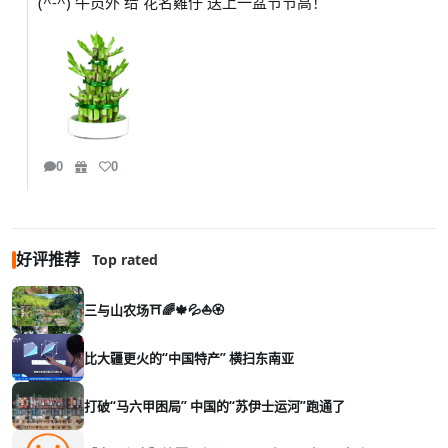
(^-^) 牛员外 给 花名雞仔 送上一盆节节高！
0
0
好评推荐
Top rated
三与山农场⛩️🌈🍁💦⛵🏵️
比大疆更火的“中国特产” 横扫东南亚
打破“马六甲困局” 中国的“苏伊士运河”跑通了