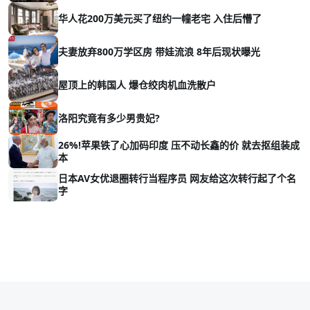
华人花200万美元买了纽约一幢老宅 入住后懵了
夫妻放弃800万学区房 带娃流浪 8年后现状曝光
屋顶上的韩国人 爆仓绞肉机血洗散户
洛阳究竟有多少男贵妃?
26%!苹果铁了心加码印度 压不动长鑫的价 就去抠组装成
本
日本AV女优退圈转行当程序员 网友给这次转行起了个名
字