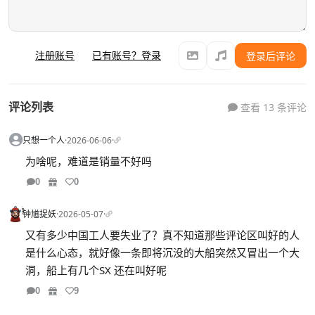
注册账号
已有账号？登录
登录后评论
评论列表
查看 13 条评论
只想一个人
·
2026-06-06
·
为啥呢，难道是销量不好吗
0
0
钟馗捉妖
·
2026-05-07
·
又有多少中国工人要失业了？真不知道那些评论区叫好的人
是什么心态，就好像一条即将沉没的大船突然又冒出一个大
洞，船上有几个SX 还在叫好呢
0
9