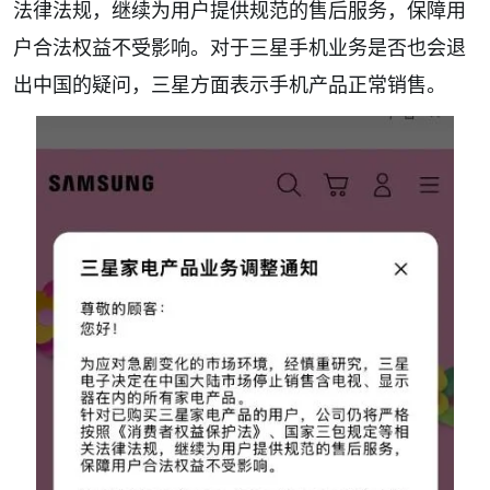
法律法规，继续为用户提供规范的售后服务，保障用
户合法权益不受影响。对于三星手机业务是否也会退
出中国的疑问，三星方面表示手机产品正常销售。