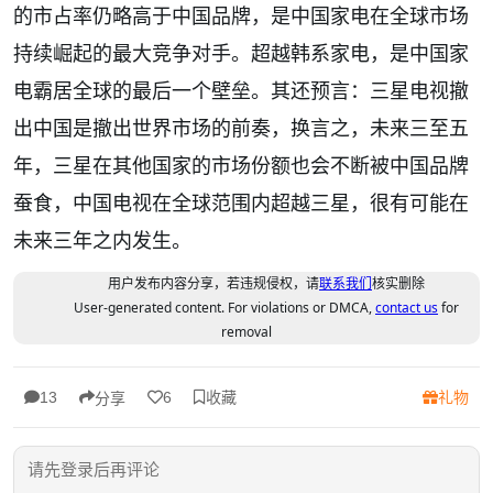
的市占率仍略高于中国品牌，是中国家电在全球市场
持续崛起的最大竞争对手。超越韩系家电，是中国家
电霸居全球的最后一个壁垒。其还预言：三星电视撤
出中国是撤出世界市场的前奏，换言之，未来三至五
年，三星在其他国家的市场份额也会不断被中国品牌
蚕食，中国电视在全球范围内超越三星，很有可能在
未来三年之内发生。
用户发布内容分享，若违规侵权，请
联系我们
核实删除
User-generated content. For violations or DMCA,
contact us
for
removal
收藏
礼物
13
6
分享