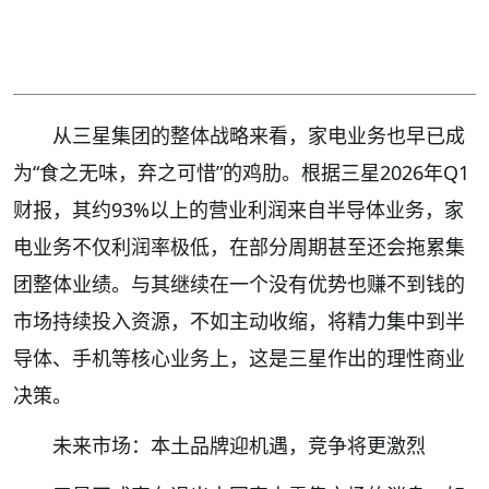
从三星集团的整体战略来看，家电业务也早已成
为“食之无味，弃之可惜”的鸡肋。根据三星2026年Q1
财报，其约93%以上的营业利润来自半导体业务，家
电业务不仅利润率极低，在部分周期甚至还会拖累集
团整体业绩。与其继续在一个没有优势也赚不到钱的
市场持续投入资源，不如主动收缩，将精力集中到半
导体、手机等核心业务上，这是三星作出的理性商业
决策。
未来市场：本土品牌迎机遇，竞争将更激烈