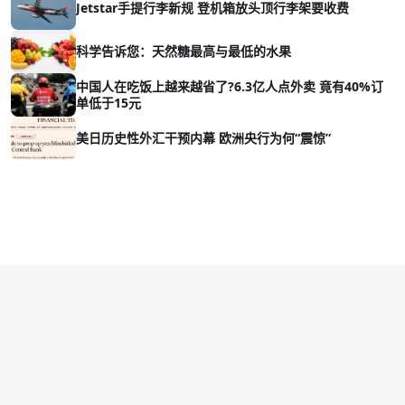
Jetstar手提行李新规 登机箱放头顶行李架要收费
科学告诉您：天然糖最高与最低的水果
中国人在吃饭上越来越省了?6.3亿人点外卖 竟有40%订
单低于15元
美日历史性外汇干预内幕 欧洲央行为何“震惊”
Copyright © 2026 vava8.com