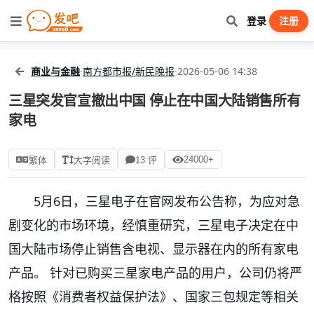
登录
注册
商业与金融
·
南方都市报/新民晚报
·
2026-05-06 14:38
三星突发官宣撤出中国 停止在中国大陆销售所有
家电
24000+
繁体
大字阅读
13 评
5月6日，三星电子在官网发布公告称，为应对急
剧变化的市场环境，经慎重研究，三星电子决定在中
国大陆市场停止销售含电视、显示器在内的所有家电
产品。 针对已购买三星家电产品的用户，公司仍将严
格按照《消费者权益保护法》、国家三包规定等相关