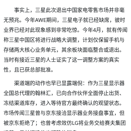
事实上，三星此次退出中国家电零售市场并非毫
无预兆。今年AWE期间，三星电子就已经缺席，彼时
业界已经对此现象感到非常吃惊。今年4月，就有传闻
称三星中国区将进行战略大调整，计划仅保留手机与
存储两大核心业务单元，其余板块面临整合或退出。
当时有接近三星的人士证实了这一调整方案的真实
性，且已获总部批准。
渠道端的动作也早已显露端倪：作为三星显示器
全国总代理的翰林汇，已向合作伙伴全面停止出货、
冻结渠道库存，进入等待官方最终确认的观望状态。
市场传闻三星曾与京东接洽显示器业务接盘事宜，但
被京东拒绝了；也曾考虑效仿LG将业务交给赛夫集团