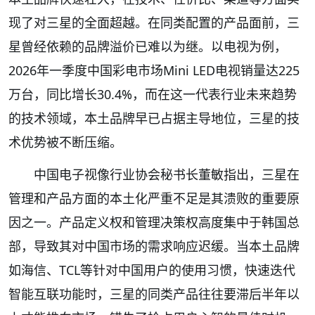
现了对三星的全面超越。在同类配置的产品面前，三
星曾经依赖的品牌溢价已难以为继。以电视为例，
2026年一季度中国彩电市场Mini LED电视销量达225
万台，同比增长30.4%，而在这一代表行业未来趋势
的技术领域，本土品牌早已占据主导地位，三星的技
术优势被不断压缩。
中国电子视像行业协会秘书长董敏指出，三星在
管理和产品方面的本土化严重不足是其溃败的重要原
因之一。产品定义权和管理决策权高度集中于韩国总
部，导致其对中国市场的需求响应迟缓。当本土品牌
如海信、TCL等针对中国用户的使用习惯，快速迭代
智能互联功能时，三星的同类产品往往要滞后半年以