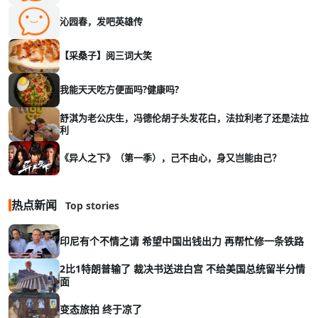
沁园春，发吧英雄传
【采桑子】阅三词大笑
我能天天吃方便面吗?健康吗?
舒淇为老公庆生，冯德伦胡子头发花白，法拉利老了还是法拉
利
《异人之下》（第一季），己不由心，身又岂能由己？
热点新闻
Top stories
印尼有个不情之请 希望中国出钱出力 再帮忙修一条铁路
2比1特朗普输了 裁决书送进白宫 不给美国总统留半分情
面
变态旅拍 终于凉了