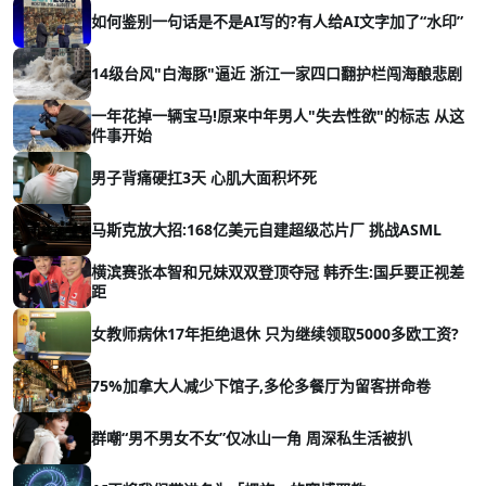
如何鉴别一句话是不是AI写的?有人给AI文字加了“水印”
14级台风"白海豚"逼近 浙江一家四口翻护栏闯海酿悲剧
一年花掉一辆宝马!原来中年男人"失去性欲"的标志 从这
件事开始
男子背痛硬扛3天 心肌大面积坏死
马斯克放大招:168亿美元自建超级芯片厂 挑战ASML
横滨赛张本智和兄妹双双登顶夺冠 韩乔生:国乒要正视差
距
女教师病休17年拒绝退休 只为继续领取5000多欧工资?
75%加拿大人减少下馆子,多伦多餐厅为留客拼命卷
群嘲“男不男女不女”仅冰山一角 周深私生活被扒