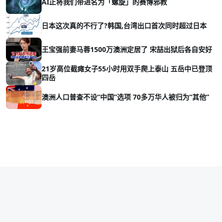
AI正将我们带进名为「螺旋」的赛博邪教
日本这次真的不行了?韩国,台湾出口首次同时超过日本
王宝强前妻马蓉1500万澳洲定居了 宋喆出狱后各自安好
21岁高位截瘫女子55小时用双手爬上泰山 五岳中已登顶
四岳
澳洲人口普查不设“中国”选项 70多万华人被归为“其他”