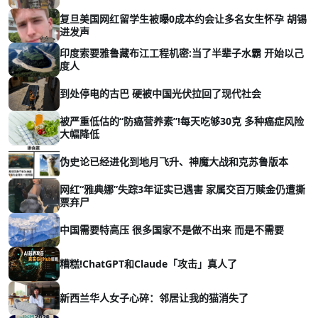
复旦美国网红留学生被曝0成本约会让多名女生怀孕 胡锡
进发声
印度索要雅鲁藏布江工程机密:当了半辈子水霸 开始以己
度人
到处停电的古巴 硬被中国光伏拉回了现代社会
被严重低估的“防癌营养素”!每天吃够30克 多种癌症风险
大幅降低
伪史论已经进化到地月飞升、神魔大战和克苏鲁版本
网红“雅典娜”失踪3年证实已遇害 家属交百万赎金仍遭撕
票弃尸
中国需要特高压 很多国家不是做不出来 而是不需要
糟糕!ChatGPT和Claude「攻击」真人了
新西兰华人女子心碎：邻居让我的猫消失了