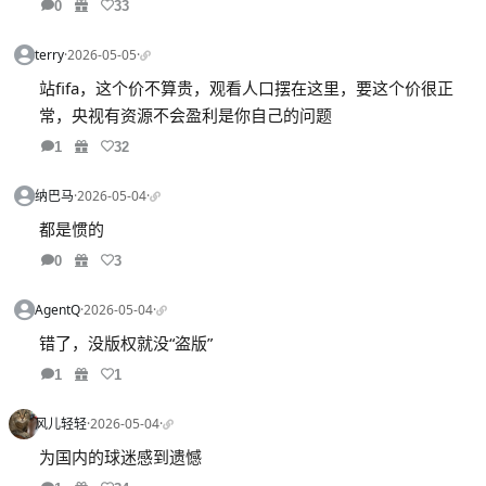
0
33
terry
·
2026-05-05
·
站fifa，这个价不算贵，观看人口摆在这里，要这个价很正
常，央视有资源不会盈利是你自己的问题
1
32
纳巴马
·
2026-05-04
·
都是惯的
0
3
AgentQ
·
2026-05-04
·
错了，没版权就没“盗版”
1
1
风儿轻轻
·
2026-05-04
·
为国内的球迷感到遗憾