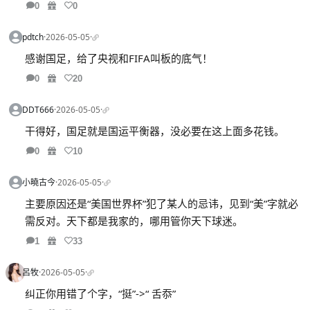
0
0
pdtch
·
2026-05-05
·
感谢国足，给了央视和FIFA叫板的底气！
0
20
DDT666
·
2026-05-05
·
干得好，国足就是国运平衡器，没必要在这上面多花钱。
0
10
小曉古今
·
2026-05-05
·
主要原因还是“美国世界杯”犯了某人的忌讳，见到“美”字就必
需反对。天下都是我家的，哪用管你天下球迷。
1
33
呂牧
·
2026-05-05
·
纠正你用错了个字，“挺”->“ 舌忝”