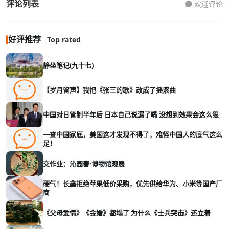
评论列表
欢迎评论
好评推荐
Top rated
静坐笔记(九十七)
【岁月留声】我把《张三的歌》改成了摇滚曲
中国对日管制半年后 日本自己说漏了嘴 没想到效果会这么狠
一查中国家底，美国这才发现不得了，难怪中国人的底气这么
足！
交作业：沁园春·博物馆观展
硬气！长鑫拒绝苹果低价采购，优先供给华为、小米等国产厂
商
《父母爱情》《金婚》都塌了 为什么《士兵突击》还立着