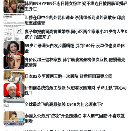
韩团ENHYPEN死忠日籍女粉丝 疑不堪连日被网暴直播轻
生身亡
叫停在印中企的处罚和调查 杀猪盘杀到没外资敢来 印度
想重建信誉
妻子举报航司高管重婚罪:同小区两个家跟小21岁情人生3
孩子 报应来了!
59岁江珊满头白发步履蹒跚 胖到160斤 没单位也没退休
金
身价反超王健林家族 孙宇晨谈富豪榜位次互换:傲慢最先
被清算
日本82岁阿嬤两天跑一次医院 背后原因逼哭全网
伊朗前总统炮轰主战派 只想着发国难财 革命卫队“其心可
诛”?
全球最难飞的高原航线 C919为何必须拿下?
泰国女公务员“浓妆”开会照爆红 本人霸气回应:不喜欢就
别看