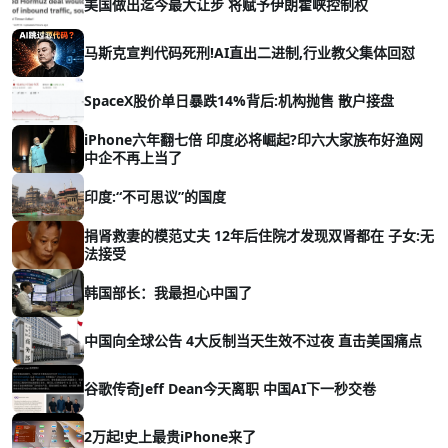
美国做出迄今最大让步 将赋予伊朗霍峡控制权
马斯克宣判代码死刑!AI直出二进制,行业教父集体回怼
SpaceX股价单日暴跌14%背后:机构抛售 散户接盘
iPhone六年翻七倍 印度必将崛起?印六大家族布好渔网
中企不再上当了
印度:“不可思议”的国度
捐肾救妻的模范丈夫 12年后住院才发现双肾都在 子女:无
法接受
韩国部长：我最担心中国了
中国向全球公告 4大反制当天生效不过夜 直击美国痛点
谷歌传奇Jeff Dean今天离职 中国AI下一秒交卷
2万起!史上最贵iPhone来了