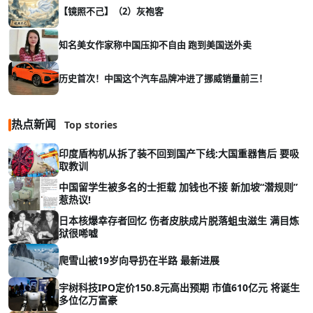
【镜照不己】（2）灰袍客
知名美女作家称中国压抑不自由 跑到美国送外卖
历史首次！中国这个汽车品牌冲进了挪威销量前三！
热点新闻
Top stories
印度盾构机从拆了装不回到国产下线:大国重器售后 要吸
取教训
中国留学生被多名的士拒载 加钱也不接 新加坡“潜规则”
惹热议!
日本核爆幸存者回忆 伤者皮肤成片脱落蛆虫滋生 满目炼
狱很唏嘘
爬雪山被19岁向导扔在半路 最新进展
宇树科技IPO定价150.8元高出预期 市值610亿元 将诞生
多位亿万富豪