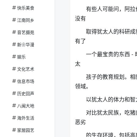
快乐美食
有些人可能问，阿拉
没有
江南同乡
取得犹太人的科研成
音艺摄苑
有了
新❀华漫
一个最宝贵的东西 
娱乐
太
文化艺术
孩子的教育规划。相
信息市场
领域。
历史回声
以犹太人的体力和智
八闽大地
对比犹太民族，吃猪
海外生活
恶劣
家居园艺
的生存环境，包括高