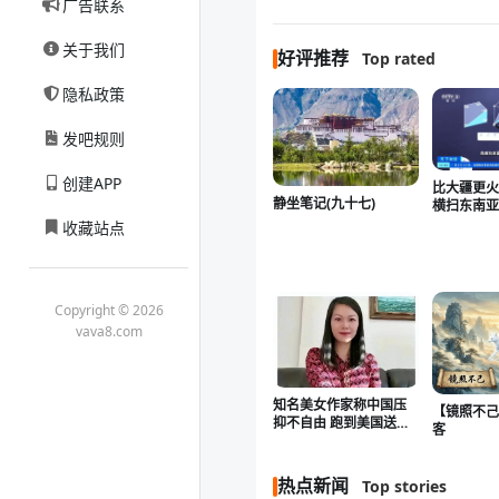
广告联系
关于我们
好评推荐
Top rated
隐私政策
发吧规则
创建APP
比大疆更火
静坐笔记(九十七)
横扫东南
收藏站点
Copyright © 2026
vava8.com
知名美女作家称中国压
【镜照不己
抑不自由 跑到美国送外
客
卖
热点新闻
Top stories