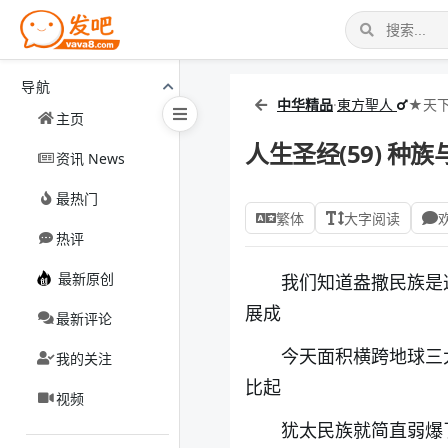
导航
中华精品
·
東方聖人
★天
主页
人生圣经(59) 种
资讯 News
最热门
繁体
大字阅读
热评
最新原创
我们知道盎撒民族是
展成
最新评论
今天面积横跨地球三
我的关注
比起
视频
犹太民族就简直弱爆