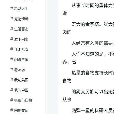
从事长时间的重体力劳
精彩人生
造
宠物情缘
宏大的金字塔。犹太
生活百态
肉的
发吧网事
人经常有入睡的需要
江湖儿女
人们不知道的是，不
闲聊三国
养、高
老友坊
热量的食物支持长时
我与美国
食物
我的中国
的犹太民族可以出无
从事
摄影与自拍
两弹一星的科研人员
网络文坛