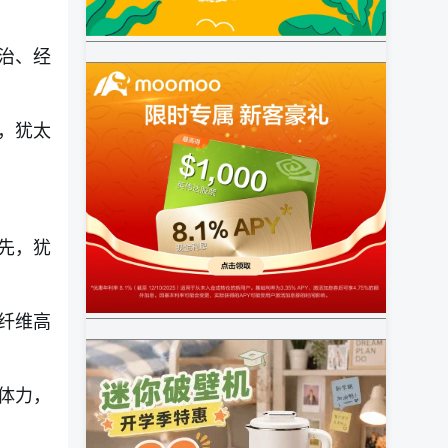
治、经
，犹太
先，犹
纤维高
体力，