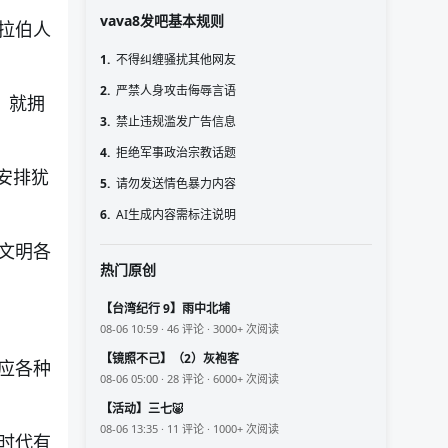
vava8发吧基本规则
拉伯人
1.
不得纠缠骚扰其他网友
2.
严禁人身攻击侮辱言语
，就拥
3.
禁止违规滥发广告信息
4.
拒绝军事政治宗教话题
安排犹
5.
请勿发送情色暴力内容
6.
AI生成内容需标注说明
文明各
热门原创
【台湾纪行 9】雨中北埔
08-06 10:59 · 46 评论 · 3000+ 次阅读
【镜照不己】（2）灰袍客
应各种
08-06 05:00 · 28 评论 · 6000+ 次阅读
【活动】三七🐷
08-06 13:35 · 11 评论 · 1000+ 次阅读
时代有