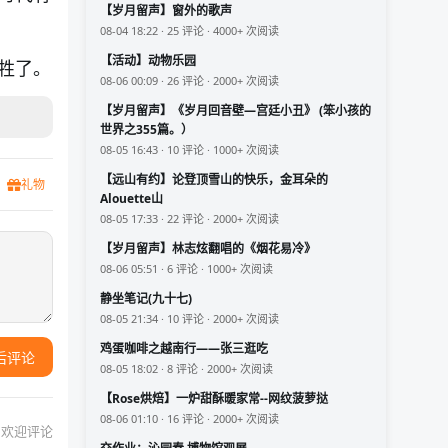
【岁月留声】窗外的歌声
08-04 18:22 · 25 评论 · 4000+ 次阅读
【活动】动物乐园
牲了。
08-06 00:09 · 26 评论 · 2000+ 次阅读
【岁月留声】《岁月回音壁—宫廷小丑》 (笨小孩的
世界之355篇。）
08-05 16:43 · 10 评论 · 1000+ 次阅读
【远山有约】论登顶雪山的快乐，金耳朵的
礼物
Alouette山
08-05 17:33 · 22 评论 · 2000+ 次阅读
【岁月留声】林志炫翻唱的《烟花易冷》
08-06 05:51 · 6 评论 · 1000+ 次阅读
静坐笔记(九十七)
08-05 21:34 · 10 评论 · 2000+ 次阅读
鸡蛋咖啡之越南行——张三逛吃
后评论
08-05 18:02 · 8 评论 · 2000+ 次阅读
【Rose烘焙】一炉甜酥暖家常--网纹菠萝挞
08-06 01:10 · 16 评论 · 2000+ 次阅读
欢迎评论