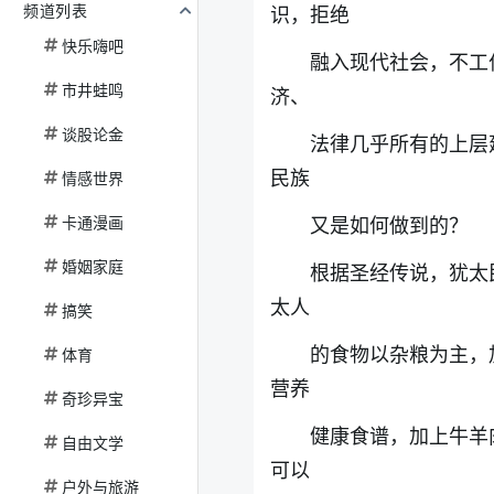
频道列表
识，拒绝
快乐嗨吧
融入现代社会，不工
市井蛙鸣
济、
谈股论金
法律几乎所有的上层
民族
情感世界
卡通漫画
又是如何做到的？
婚姻家庭
根据圣经传说，犹太
太人
搞笑
的食物以杂粮为主，
体育
营养
奇珍异宝
健康食谱，加上牛羊
自由文学
可以
户外与旅游