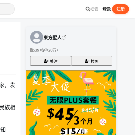
登录
注册
搜索
東方聖人
539 帖
20万+
关注
拉黑
家，发
民族相
学知