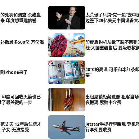
的处罚和调查 杀猪盘
太荒诞了!马斯克一边“去中国
来 印度想重建信誉
边签下29亿美元中国设备大
补缴最多500亿 万亿海
印度盾构机从拆了装不回到
了
线:大国重器售后 要吸取教
40℃的高温 可乐和冰红茶却
贵iPhone来了
要”
 印度可回收火箭也已
出租屋锁柜藏遗像 租客当
过了最关键的一步
夜搬离 索赔中介费
范丈夫 12年后住院才
Jetstar手提行李新规 登
 子女:无法接受
行李架要收费