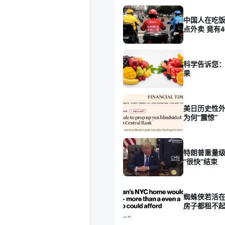
中国人在吃饭
点外卖 竟有4
科学告诉您
果
美日历史性外
为何“震惊”
特朗普重量
“很快”结束
蜘蛛侠若活在
房子都租不