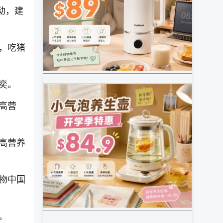
动，建
，吃猪
奕。
高营
高营养
物中国
。