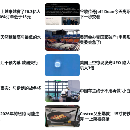
上越来越省了?6.3亿人
谷歌传奇Jeff Dean今天离职
0%订单低于15元
下一秒交卷
：天然糖最高与最低的水
奥运会办完国家破产?申奥
奥委会急了!
汇干预内幕 欧洲央行
美国上空惊现发光UFO 路
机大3倍
级表态：与伊朗的战争将
中国车主终于不用再做“小白
2026年的纽约 可能连
Costco又出爆款：15寸铸
起
算 一上架被疯抢