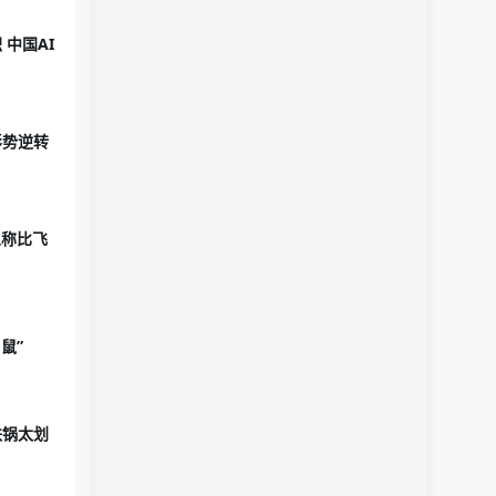
 中国AI
形势逆转
人称比飞
鼠”
铁锅太划