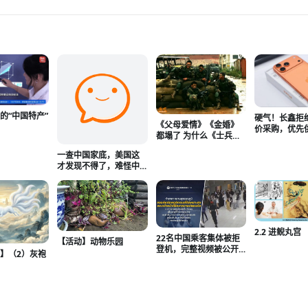
的“中国特产”
硬气！长鑫拒
《父母爱情》《金婚》
亚
价采购，优先
都塌了 为什么《士兵突
为、小米等国
击》还立着
一查中国家底，美国这
才发现不得了，难怪中
国人的底气这么足！
2.2 进鲵丸宫
22名中国乘客集体被拒
【活动】动物乐园
登机，完整视频被公开
】（2）灰袍
——曼谷机场这一夜，
谁说了真话？