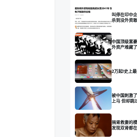
叫停在印中企
杀到没外资敢
中国顶级富豪
外资产难藏
2万起!史上最
被中国刺激了
上马 但却跳
捐肾救妻的模
发现双肾都在