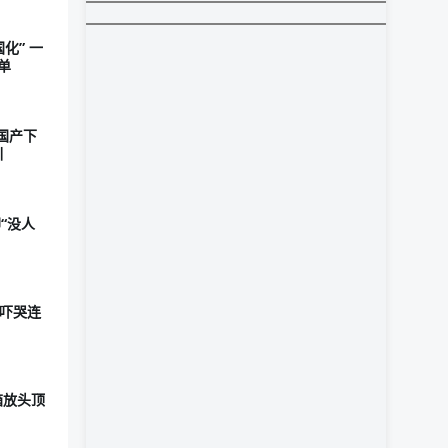
化” 一
单
国产下
训
“没人
场吓哭连
机箱放头顶