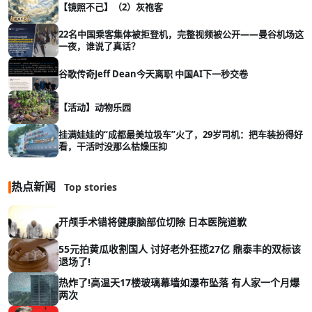
【镜照不己】（2）灰袍客
22名中国乘客集体被拒登机，完整视频被公开——曼谷机场这
一夜，谁说了真话？
谷歌传奇Jeff Dean今天离职 中国AI下一秒交卷
【活动】动物乐园
挂满娃娃的“成都最美垃圾车”火了，29岁司机：把车装扮得好
看，干活时没那么枯燥压抑
热点新闻
Top stories
开颅手术错将健康脑部位切除 日本医院道歉
55元拍黄瓜收割国人 讨好老外狂揽27亿 鼎泰丰的双标该
退场了!
热炸了!高温天17楼玻璃幕墙如瀑布坠落 有人家一个月爆
两次