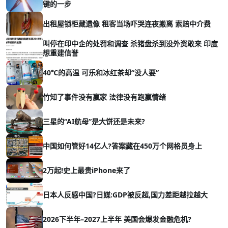
键的一步
出租屋锁柜藏遗像 租客当场吓哭连夜搬离 索赔中介费
叫停在印中企的处罚和调查 杀猪盘杀到没外资敢来 印度
想重建信誉
40℃的高温 可乐和冰红茶却“没人要”
竹知了事件没有赢家 法律没有跑赢情绪
三星的“AI航母”是大饼还是未来?
中国如何管好14亿人?答案藏在450万个网格员身上
2万起!史上最贵iPhone来了
日本人反感中国?日媒:GDP被反超,国力差距越拉越大
2026下半年–2027上半年 美国会爆发金融危机?