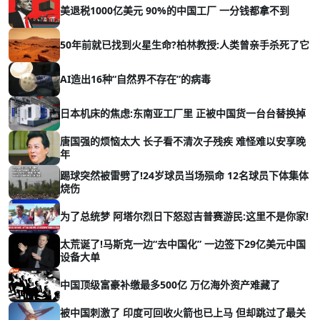
美退税1000亿美元 90%的中国工厂 一分钱都拿不到
50年前就已找到火星生命?柏林教授:人类曾亲手杀死了它
AI造出16种“自然界不存在”的病毒
日本机床的焦虑:东南亚工厂里 正被中国货一台台替换掉
唐国强的烦恼太大 长子看不清次子残疾 难怪难以安享晚
年
踢球突然被雷劈了!24岁球员当场殒命 12名球员下体集体
烧伤
为了总统梦 阿塔尔烈日下怒怼吉普赛游民:这里不是你家!
太荒诞了!马斯克一边“去中国化” 一边签下29亿美元中国
设备大单
中国顶级富豪补缴最多500亿 万亿海外资产难藏了
被中国刺激了 印度可回收火箭也已上马 但却跳过了最关