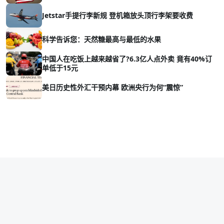
Jetstar手提行李新规 登机箱放头顶行李架要收费
科学告诉您：天然糖最高与最低的水果
中国人在吃饭上越来越省了?6.3亿人点外卖 竟有40%订
单低于15元
美日历史性外汇干预内幕 欧洲央行为何“震惊”