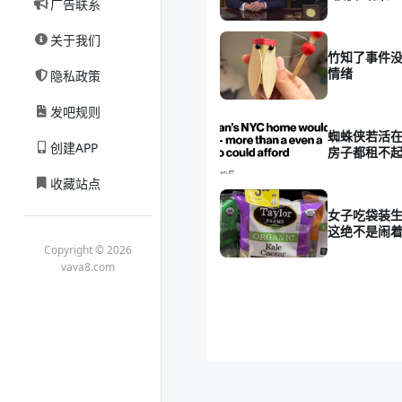
广告联系
关于我们
竹知了事件没
情绪
隐私政策
发吧规则
蜘蛛侠若活在
创建APP
房子都租不
收藏站点
女子吃袋装
这绝不是闹
Copyright © 2026
vava8.com