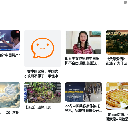
的“中国特产”
知名美女作家称中国压
《父母爱情》
亚
抑不自由 跑到美国送外
都塌了 为什
卖
击》还立着
一查中国家底，美国这
才发现不得了，难怪中
国人的底气这么足！
22名中国乘客集体被拒
【活动】动物乐园
登机，完整视频被公开
】（2）灰袍
【Rose烘焙
——曼谷机场这一夜，
暖家常--网纹
谁说了真话？