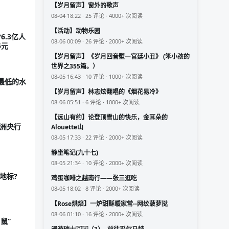
【岁月留声】窗外的歌声
08-04 18:22 · 25 评论 · 4000+ 次阅读
【活动】动物乐园
6.3亿人
08-06 00:09 · 26 评论 · 2000+ 次阅读
5元
【岁月留声】《岁月回音壁—宫廷小丑》 (笨小孩的
世界之355篇。）
08-05 16:43 · 10 评论 · 1000+ 次阅读
最低的水
【岁月留声】林志炫翻唱的《烟花易冷》
08-06 05:51 · 6 评论 · 1000+ 次阅读
【远山有约】论登顶雪山的快乐，金耳朵的
欧洲央行
Alouette山
08-05 17:33 · 22 评论 · 2000+ 次阅读
静坐笔记(九十七)
08-05 21:34 · 10 评论 · 2000+ 次阅读
地标?
鸡蛋咖啡之越南行——张三逛吃
08-05 18:02 · 8 评论 · 2000+ 次阅读
【Rose烘焙】一炉甜酥暖家常--网纹菠萝挞
08-06 01:10 · 16 评论 · 2000+ 次阅读
鼠”