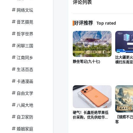
评论列表
网络文坛
音艺摄苑
好评推荐
Top rated
哲学世界
闲聊三国
江南同乡
比大疆更火
静坐笔记(九十七)
横扫东南
生活百态
卡通漫画
自由文学
八闽大地
硬气！长鑫拒绝苹果低
自卫家防
【镜照不己
价采购，优先供给华
客
为、小米等国产厂商
婚姻家庭