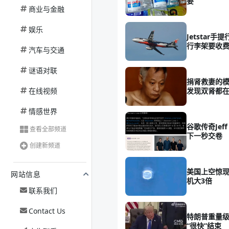
要”
商业与金融
娱乐
Jetstar
行李架要收
汽车与交通
谜语对联
捐肾救妻的模
在线视频
发现双肾都在
情感世界
谷歌传奇Jeff
查看全部频道
下一秒交卷
创建新频道
美国上空惊现
网站信息
机大3倍
联系我们
Contact Us
特朗普重量
“很快”结束