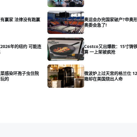
有赢家 法律没有跑赢
奥运会办完国家破产?申奥
奥委会急了!
2026年的纽约 可能连
Costco又出爆款：15寸铸
起
算 一上架被疯抢
生菜感染环孢子虫住院
微波炉上过天宫的格兰仕 1
着玩的
箱却在美国烧出人命