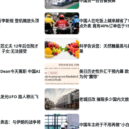
中国货一台台替换掉
手提行李新规 登机箱放头顶
中国人在吃饭上越来越省了?
费
点外卖 竟有40%订单低于1
范丈夫 12年后住院才
科学告诉您：天然糖最高与
 子女:无法接受
果
 Dean今天离职 中国AI
美日历史性外汇干预内幕 
为何“震惊”
发光UFO 路人称比飞
老城旧改 摧毁多少国内文旅
级表态：与伊朗的战争将
中国车主终于不用再做“小白