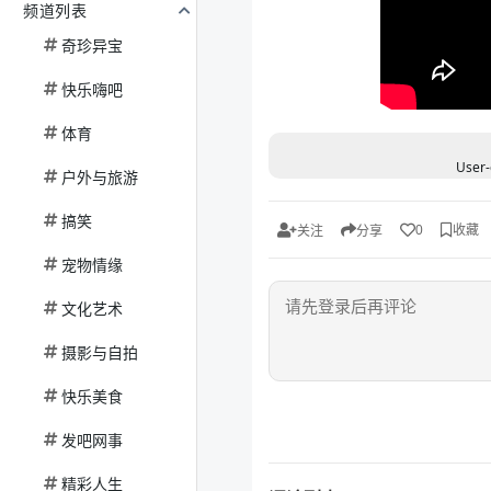
频道列表
奇珍异宝
快乐嗨吧
体育
User-
户外与旅游
搞笑
收藏
0
关注
分享
宠物情缘
文化艺术
摄影与自拍
快乐美食
发吧网事
精彩人生