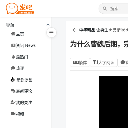
导航
中华精品
·
含笑生
★品衔R6
主页
为什么曹魏后期，
资讯 News
最热门
繁体
大字阅读
热评
最新原创
最新评论
我的关注
视频