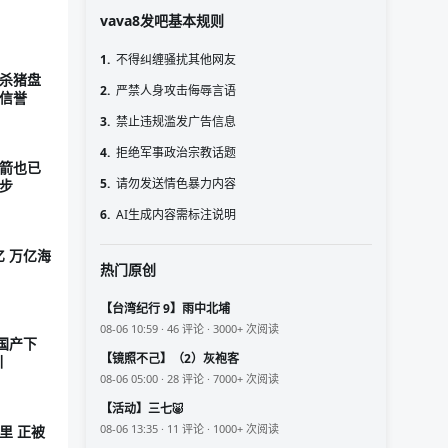
vava8发吧基本规则
1.
不得纠缠骚扰其他网友
 杀猪盘
2.
严禁人身攻击侮辱言语
建信誉
3.
禁止违规滥发广告信息
4.
拒绝军事政治宗教话题
火箭也已
5.
请勿发送情色暴力内容
步
6.
AI生成内容需标注说明
亿 万亿海
热门原创
【台湾纪行 9】雨中北埔
08-06 10:59 · 46 评论 · 3000+ 次阅读
国产下
【镜照不己】（2）灰袍客
训
08-06 05:00 · 28 评论 · 7000+ 次阅读
【活动】三七🐷
08-06 13:35 · 11 评论 · 1000+ 次阅读
里 正被