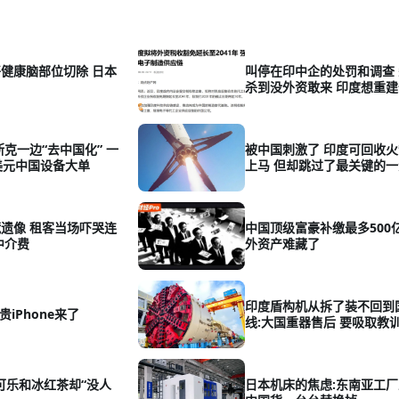
健康脑部位切除 日本
叫停在印中企的处罚和调查
杀到没外资敢来 印度想重
斯克一边“去中国化” 一
被中国刺激了 印度可回收
美元中国设备大单
上马 但却跳过了最关键的一
遗像 租客当场吓哭连
中国顶级富豪补缴最多500
中介费
外资产难藏了
印度盾构机从拆了装不回到
贵iPhone来了
线:大国重器售后 要吸取教
 可乐和冰红茶却“没人
日本机床的焦虑:东南亚工厂