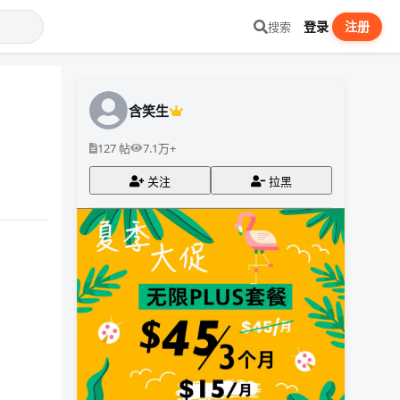
登录
注册
搜索
含笑生
127 帖
7.1万+
关注
拉黑