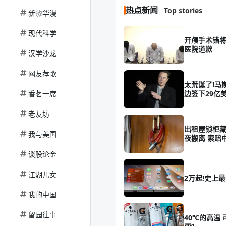
热点新闻
Top stories
新❀华漫
现代科学
开颅手术错将
医院道歉
汉学沙龙
网友荐歌
太荒诞了!马
香茗一席
边签下29亿
老友坊
出租屋锁柜藏
我与美国
夜搬离 索赔
谈股论金
江湖儿女
2万起!史上最
我的中国
留园往事
40℃的高温