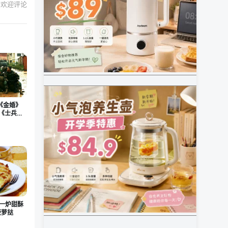
欢迎评论
《金婚》
么《士兵突
】一炉甜酥
菠萝挞