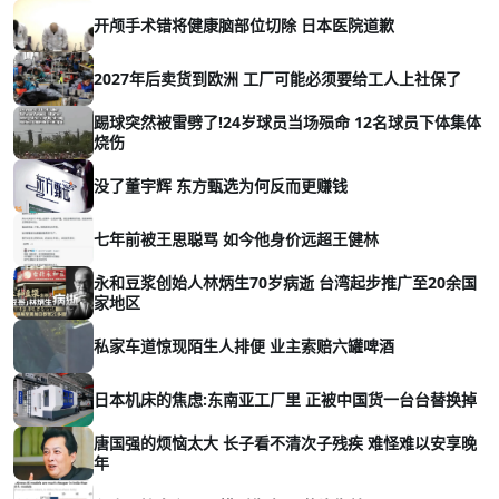
开颅手术错将健康脑部位切除 日本医院道歉
2027年后卖货到欧洲 工厂可能必须要给工人上社保了
踢球突然被雷劈了!24岁球员当场殒命 12名球员下体集体
烧伤
没了董宇辉 东方甄选为何反而更赚钱
七年前被王思聪骂 如今他身价远超王健林
永和豆浆创始人林炳生70岁病逝 台湾起步推广至20余国
家地区
私家车道惊现陌生人排便 业主索赔六罐啤酒
日本机床的焦虑:东南亚工厂里 正被中国货一台台替换掉
唐国强的烦恼太大 长子看不清次子残疾 难怪难以安享晚
年