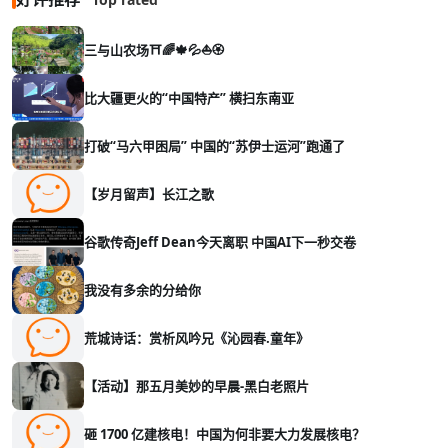
三与山农场⛩️🌈🍁💦⛵🏵️
比大疆更火的“中国特产” 横扫东南亚
打破“马六甲困局” 中国的“苏伊士运河”跑通了
【岁月留声】长江之歌
谷歌传奇Jeff Dean今天离职 中国AI下一秒交卷
我没有多余的分给你
荒城诗话：赏析风吟兄《沁园春.童年》
【活动】那五月美妙的早晨-黑白老照片
砸 1700 亿建核电！中国为何非要大力发展核电？