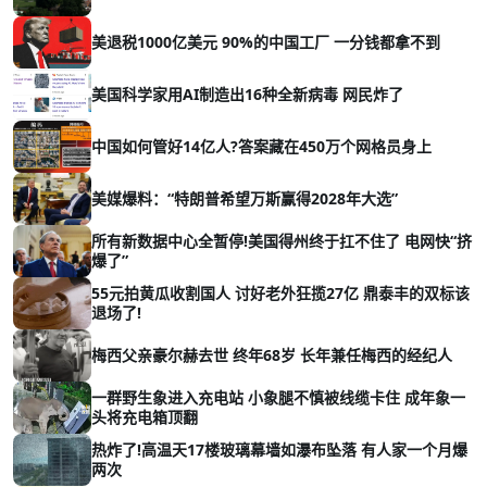
美退税1000亿美元 90%的中国工厂 一分钱都拿不到
美国科学家用AI制造出16种全新病毒 网民炸了
中国如何管好14亿人?答案藏在450万个网格员身上
美媒爆料：“特朗普希望万斯赢得2028年大选”
所有新数据中心全暂停!美国得州终于扛不住了 电网快“挤
爆了”
55元拍黄瓜收割国人 讨好老外狂揽27亿 鼎泰丰的双标该
退场了!
梅西父亲豪尔赫去世 终年68岁 长年兼任梅西的经纪人
一群野生象进入充电站 小象腿不慎被线缆卡住 成年象一
头将充电箱顶翻
热炸了!高温天17楼玻璃幕墙如瀑布坠落 有人家一个月爆
两次