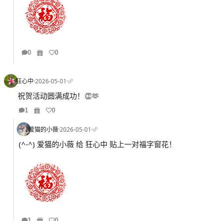
0
0
狂心中
·
2026-05-01
·
祝贺活动圆满成功！👏🫶
1
0
爱猫的小薇
·
2026-05-01
·
(^-^) 爱猫的小薇 给 狂心中 贴上一对福字窗花！
1
0