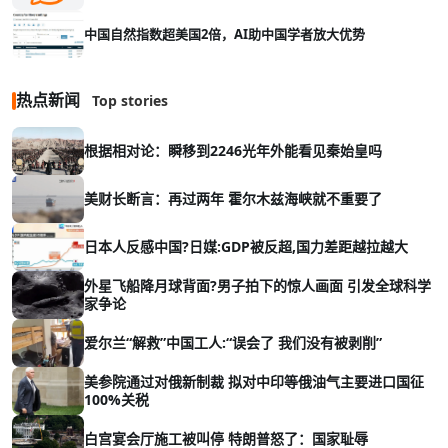
中国自然指数超美国2倍，AI助中国学者放大优势
热点新闻
Top stories
根据相对论：瞬移到2246光年外能看见秦始皇吗
美财长断言：再过两年 霍尔木兹海峡就不重要了
日本人反感中国?日媒:GDP被反超,国力差距越拉越大
外星飞船降月球背面?男子拍下的惊人画面 引发全球科学
家争论
爱尔兰“解救”中国工人:“误会了 我们没有被剥削”
美参院通过对俄新制裁 拟对中印等俄油气主要进口国征
100%关税
白宫宴会厅施工被叫停 特朗普怒了：国家耻辱