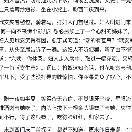
，妇人害热，吩咐迎儿热下水，伺候要洗澡。又做了一笼
上只着薄纱短衫，坐在小凳上，盼西门庆到来。
玳安夹着毡包，骑着马，打妇人门首经过。妇人叫进门来
如何一向不来傍个影儿？想必另续上了一个心甜的姊妹了。
妇人见玳安笑得有因，愈丁紧问道：“端的有甚事？”玳安
事，从头至尾告诉了一遍。这妇人不听便罢，听了由不得
道：“六姨，你休哭。妇人走入房中，取过一幅花笺，又
了一首《寄生草》。词曰：将奴这知心话，付花笺寄与他
帘儿下，受了些没打弄的耽惊怕。你今果是负了奴心，不
，盼一夜如半夏，等得杳无音信。不觉银牙暗咬，星眼流
排酒肉与她吃了，向头上拔下一根金头银簪子与她，央往
而不行，得了这根簪子，吃得脸红红，归家去了。
，来到西门庆门首探问，都说不知道。原来昨日寿诞，在