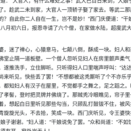
子道：“大官人，有什么难处之事！武大已百日来到，大娘
了。趁武二未到家，大官人一顶轿子娶了家去。等武二那
的？自此你二人自在一生，岂不是妙！”西门庆便道：“干
了八月初六日，报恩寺请了六个僧，在家做水陆，超度武
婆，迷了禅心，心猿意马，七颠八倒，酥成一块。妇人和
佛堂止隔一道板壁。一个僧人忽听见妇人在房里颤声柔气
。遂推洗手，立住脚听。只听得妇人口里喘声呼叫：“达
尚来听见，快些丢了罢！”不想都被这秃厮听了个不亦乐
，都知妇人有汉子在屋里，不觉都手之舞之，足之蹈之。
了孝髻，登时把灵牌并佛烧了。那贼秃冷眼瞧见，帘子里
着，想起白日里听见那些勾当，只顾乱打鼓钹不住，被风
青旋旋光头，不去拾，笑成一块。西门庆听见，令王婆快
娘子谢谢。”妇人道：“干娘说免了罢。”众和尚道：“不如