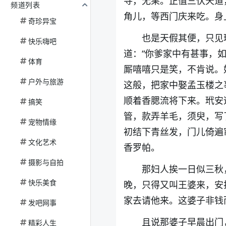
寻，无果。正值三伏天道
频道列表
角儿，等西门庆来吃。身
奇珍异宝
也是天假其便，只见
快乐嗨吧
道：“你爹家中有甚事，
体育
厮嘻嘻只是笑，不肯说。
户外与旅游
这般，把家中娶孟玉楼之
顺着香腮流将下来。玳安
搞笑
管，款弄羊毛，须臾，写
宠物情缘
初结下青丝发，门儿倚遍
文化艺术
香罗帕。
摄影与自拍
那妇人挨一日似三秋
快乐美食
晚，只得又叫王婆来，安
家去请他来。这婆子非钱
发吧网事
且说那婆子早晨出门
精彩人生