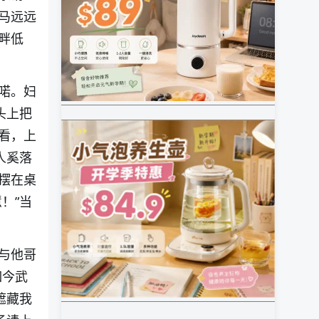
马远远
畔低
喏。妇
头上把
看，上
人奚落
摆在桌
！”当
与他哥
如今武
遮藏我