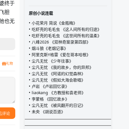
婆终于
飞胆
原创小说连载
他也无
小花荣月 简说《金瓶梅》
吃虾壳的毛毛虫 《这人间所有的归途》
吃虾壳的毛毛虫 《这世间所有的温柔》
八峰2026 《双林奇案录第四部》
烟斗狼《老烟记事》
阿里克斯Y格雷《爱在哥本哈根》
尘凡无忧 《少年往事》
礼物
尘凡无忧 《我的故乡，你的异邦》
尘凡无忧 《阿诺的幻觉森林》
尘凡无忧 《假如大海会歌唱》
卢岩 《卢岩回忆录》
liaokang 《方教授和袁老师》
李蒙格 《回忆故乡》
尘凡无忧 《被风翻开的日记》
未央 《胡说百道》
后评论