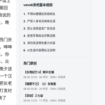
子请上
vava8发吧基本规则
厮回
1.
不得纠缠骚扰其他网友
娘说的
2.
严禁人身攻击侮辱言语
大，晚
3.
禁止违规滥发广告信息
4.
拒绝军事政治宗教话题
西门庆
5.
请勿发送情色暴力内容
，呻呻
6.
AI生成内容需标注说明
达，你
乎。众
热门原创
晚夕送
【台湾纪行 9】雨中北埔
一个汉
08-06 10:59 · 46 评论 · 3000+ 次阅读
把长老
【镜照不己】（2）灰袍客
08-06 05:00 · 29 评论 · 7000+ 次阅读
打发衬
【活动】三七🐷
饶了
08-06 13:35 · 11 评论 · 2000+ 次阅读