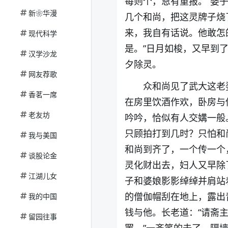
每则个，恩有重报。”婆
新❀华漫
几个和尚，把这灵牌子烧
来，我自有话说。他敢怎
现代科学
是。”日月如梭，又早到
汉学沙龙
夕除灵。
网友荐歌
众和尚见了武大这老
香茗一席
在房里饮酒作欢，卧房与
老友坊
吟吟，恰似有人交媾一般
只顾拍打到几时？只怕和
我与美国
和尚到齐了，一个传一个
谈股论金
灵化财出去，妇人又早除
江湖儿女
子和婆娘影影绰绰并肩站
的僧伽帽刮在地上，露出
我的中国
钱与他。长老道：“请斋主
留园往事