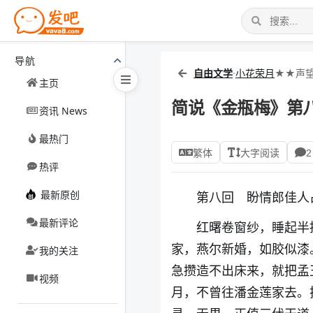
导航
自由文学
·
小花荣月
★★声望
主页
简说《金瓶梅》第八
资讯 News
最热门
繁体
大字阅读
2
热评
最新原创
第八回 盼情郎佳
最新评论
红曙卷窗纱，睡起半
家，燕尔新婚，如胶似漆
我的关注
急攒造不出床来，就把孟
视频
月，不曾往潘金莲家去。