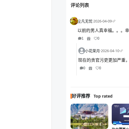
评论列表
尘凡无忧
·
2026-04-09
·
以前的男人真幸福。。。幸
1
0
小花荣月
·
2026-04-10
·
现在的贪官污吏更加严重
0
0
好评推荐
Top rated