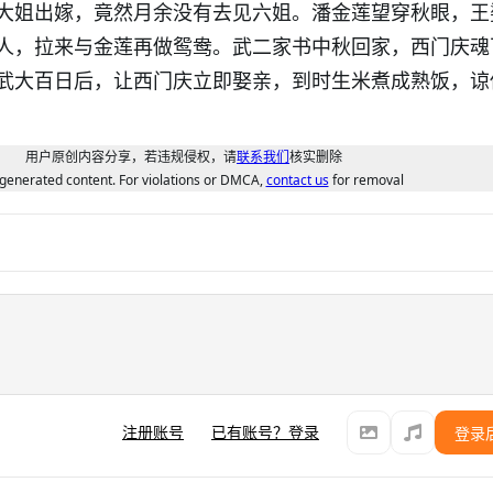
大姐出嫁，竟然月余没有去见六姐。潘金莲望穿秋眼，王
人，拉来与金莲再做鸳鸯。武二家书中秋回家，西门庆魂
武大百日后，让西门庆立即娶亲，到时生米煮成熟饭，谅
用户原创内容分享，若违规侵权，请
联系我们
核实删除
generated content. For violations or DMCA,
contact us
for removal
注册账号
已有账号？登录
登录