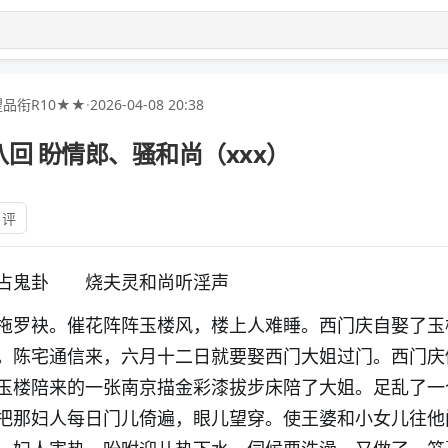
品衔R10★★
·
2026-04-08 20:38
回 盼情郎、骚和尚（xxx）
 评
人占鬼卦 烧夫灵和尚听淫声
拖罗袂。催花阵阵玉楼风，楼上人难睡。西门庆自娶了玉
。陈宅通信来，六月十二日就要娶西门大姐过门。西门庆
玉楼陪来的一张南京描金彩漆拔步床陪了大姐。足乱了一
把那妇人每日门儿倚遍，眼儿望穿。使王婆和小女儿往他