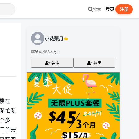
登录
注册
搜索
小花荣月
76 帖
8.4万+
关注
拉黑
楼在
促忙促
个多
门首去