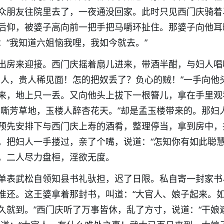
众朋友往院里去了，一夜通没回家。此时只见西门庆骑着
后仰，被婆子高向前一把手把马嚼环扯住。那婆子向他耳
：“我知道六姐恼我哩，我如今就去。”
出房来迎接。西门庆摇着扇儿进来，带酒半酣，与妇人唱
官人，贵人稀见面！怎的把奴丢了？负心的贼！”一手向他
来，地上只一丢。又向他头上拔下一根簪儿，拿在手里观
马嘶芳草地，玉楼人醉杏花天。”却是孟玉楼带来的。那妇
预先安排下与西门庆上寿的酒肴，整理停当，拿到房中，
，把妇人一手搂过，亲了个嘴，说道：“怎知你有如此聪慧
，二人尽力盘桓，淫欲无度。
单表武松自领知县书礼驮担，迟了日限。私自寄一封家书
准还。这王婆拿着那封书，叫道：“大官人、娘子起来。
久就到。”西门庆听了万事皆休，乱了方寸，说道：“干娘