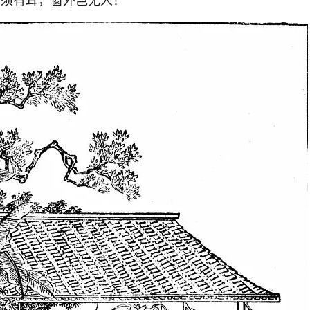
墙须有耳，窗外岂无人！