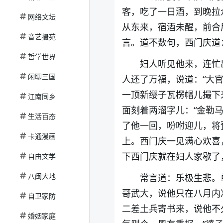
客，吃了一日酒，到晚拉
网络文坛
从东来，宿酒未醒，前合
音艺摄苑
言。道不数句，西门庆道
哲学世界
妇人听见他来，连忙
闲聊三国
人还了万福，说道：“大
一顶新缨子瓦楞帽儿撮下
江南同乡
面刻着两溜字儿：“金勒
生活百态
了他一回，吩咐迎儿，将
卡通漫画
上。西门庆一见满心欢喜
下西门庆就在妇人家歇了
自由文学
八闽大地
常言道：乐极生悲。
哥武大，说他只在八月内
自卫家防
二差土兵寄书来，说他不
婚姻家庭