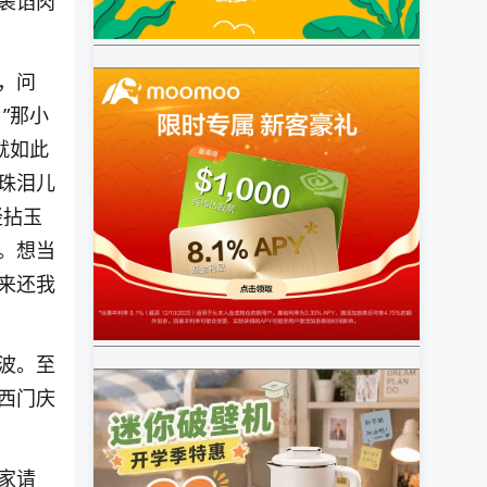
裹馅肉
，问
”那小
就如此
珠泪儿
轻拈玉
。想当
来还我
波。至
西门庆
家请