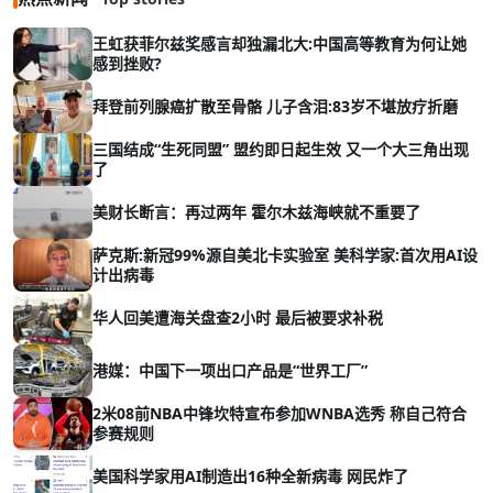
王虹获菲尔兹奖感言却独漏北大:中国高等教育为何让她
感到挫败?
拜登前列腺癌扩散至骨骼 儿子含泪:83岁不堪放疗折磨
三国结成“生死同盟” 盟约即日起生效 又一个大三角出现
了
美财长断言：再过两年 霍尔木兹海峡就不重要了
萨克斯:新冠99%源自美北卡实验室 美科学家:首次用AI设
计出病毒
华人回美遭海关盘查2小时 最后被要求补税
港媒：中国下一项出口产品是“世界工厂”
2米08前NBA中锋坎特宣布参加WNBA选秀 称自己符合
参赛规则
美国科学家用AI制造出16种全新病毒 网民炸了