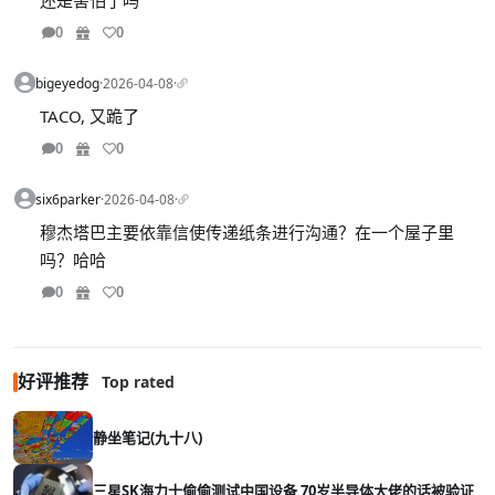
还是害怕了吗
0
0
bigeyedog
·
2026-04-08
·
TACO, 又跪了
0
0
six6parker
·
2026-04-08
·
穆杰塔巴主要依靠信使传递纸条进行沟通？在一个屋子里
吗？哈哈
0
0
好评推荐
Top rated
静坐笔记(九十八)
三星SK海力士偷偷测试中国设备 70岁半导体大佬的话被验证