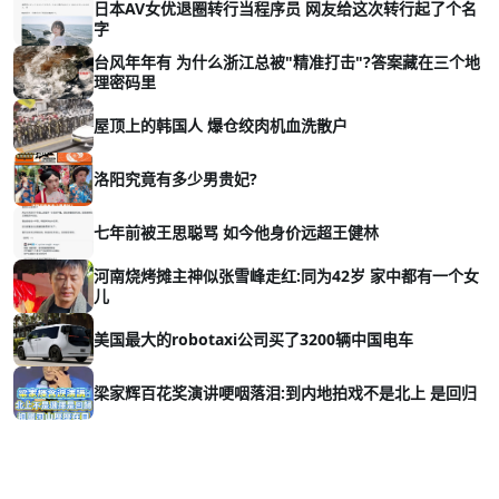
日本AV女优退圈转行当程序员 网友给这次转行起了个名
字
台风年年有 为什么浙江总被"精准打击"?答案藏在三个地
理密码里
屋顶上的韩国人 爆仓绞肉机血洗散户
洛阳究竟有多少男贵妃?
七年前被王思聪骂 如今他身价远超王健林
河南烧烤摊主神似张雪峰走红:同为42岁 家中都有一个女
儿
美国最大的robotaxi公司买了3200辆中国电车
梁家辉百花奖演讲哽咽落泪:到内地拍戏不是北上 是回归