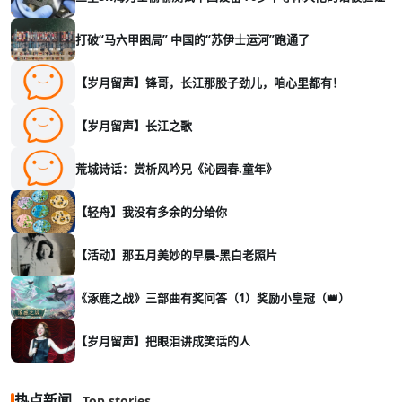
打破“马六甲困局” 中国的“苏伊士运河”跑通了
【岁月留声】锋哥，长江那股子劲儿，咱心里都有！
【岁月留声】长江之歌
荒城诗话：赏析风吟兄《沁园春.童年》
【轻舟】我没有多余的分给你
【活动】那五月美妙的早晨-黑白老照片
《涿鹿之战》三部曲有奖问答（1）奖励小皇冠（👑）
【岁月留声】把眼泪讲成笑话的人
热点新闻
Top stories