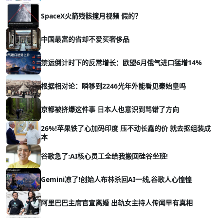
SpaceX火箭残骸撞月视频 假的？
中国最富的省却不爱买奢侈品
禁运倒计时下的反常增长：欧盟6月俄气进口猛增14%
根据相对论：瞬移到2246光年外能看见秦始皇吗
京都被挤爆这件事 日本人也意识到骂错了方向
26%!苹果铁了心加码印度 压不动长鑫的价 就去抠组装成
本
谷歌急了:AI核心员工全给我搬回硅谷坐班!
Gemini凉了!创始人布林杀回AI一线,谷歌人心惶惶
阿里巴巴主席官宣离婚 出轨女主持人传闻早有真相