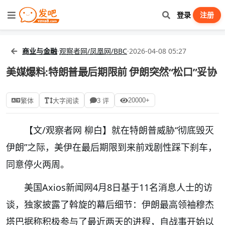
登录
注册
商业与金融
·
观察者网/凤凰网/BBC
·
2026-04-08 05:27
美媒爆料:特朗普最后期限前 伊朗突然“松口”妥协
20000+
繁体
大字阅读
3 评
【文/观察者网 柳白】就在特朗普威胁“彻底毁灭
伊朗”之际，美伊在最后期限到来前戏剧性踩下刹车，
同意停火两周。
美国Axios新闻网4月8日基于11名消息人士的访
谈，独家披露了斡旋的幕后细节：伊朗最高领袖穆杰
塔巴据称积极参与了最近两天的进程，自战事开始以