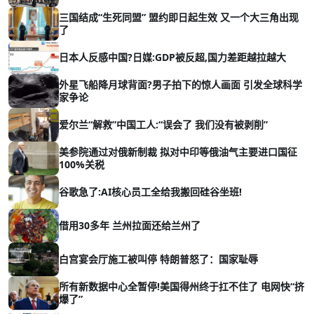
三国结成“生死同盟” 盟约即日起生效 又一个大三角出现
了
日本人反感中国?日媒:GDP被反超,国力差距越拉越大
外星飞船降月球背面?男子拍下的惊人画面 引发全球科学
家争论
爱尔兰“解救”中国工人:“误会了 我们没有被剥削”
美参院通过对俄新制裁 拟对中印等俄油气主要进口国征
100%关税
谷歌急了:AI核心员工全给我搬回硅谷坐班!
借用30多年 兰州拉面还给兰州了
白宫宴会厅施工被叫停 特朗普怒了：国家耻辱
所有新数据中心全暂停!美国得州终于扛不住了 电网快“挤
爆了”