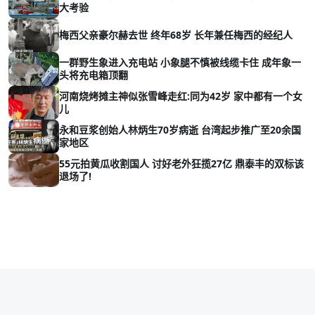
大考验
梅西父亲豪尔赫去世 终年68岁 长年兼任梅西的经纪人
一群野生象进入充电站 小象腿不慎被线缆卡住 成年象一
头将充电箱顶翻
河南烧烤摊主神似张雪峰走红:同为42岁 家中都有一个女
儿
永和豆浆创始人林炳生70岁病逝 台湾起步推广至20余国
家地区
55元拍黄瓜收割国人 讨好老外狂揽27亿 鼎泰丰的双标该
退场了!