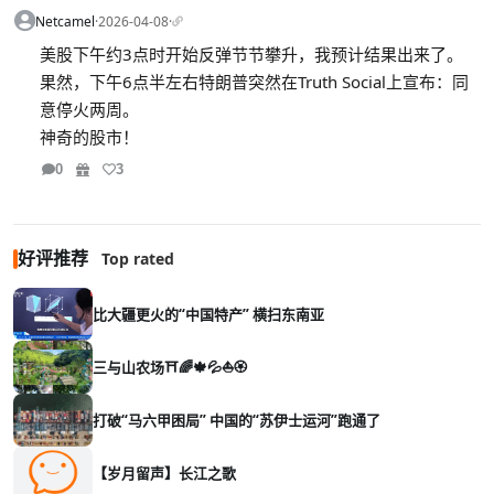
Netcamel
·
2026-04-08
·
美股下午约3点时开始反弹节节攀升，我预计结果出来了。
果然，下午6点半左右特朗普突然在Truth Social上宣布：同
意停火两周。
神奇的股市！
0
3
好评推荐
Top rated
比大疆更火的“中国特产” 横扫东南亚
三与山农场⛩️🌈🍁💦⛵🏵️
打破“马六甲困局” 中国的“苏伊士运河”跑通了
【岁月留声】长江之歌