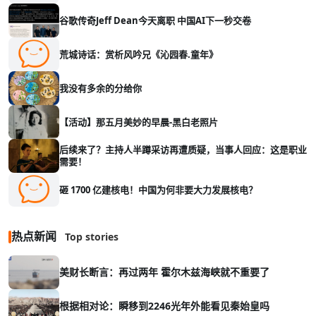
谷歌传奇Jeff Dean今天离职 中国AI下一秒交卷
荒城诗话：赏析风吟兄《沁园春.童年》
我没有多余的分给你
【活动】那五月美妙的早晨-黑白老照片
后续来了？主持人半蹲采访再遭质疑，当事人回应：这是职业
需要！
砸 1700 亿建核电！中国为何非要大力发展核电？
热点新闻
Top stories
美财长断言：再过两年 霍尔木兹海峡就不重要了
根据相对论：瞬移到2246光年外能看见秦始皇吗