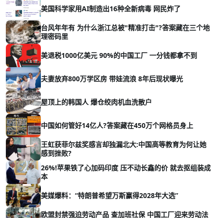
美国科学家用AI制造出16种全新病毒 网民炸了
台风年年有 为什么浙江总被"精准打击"?答案藏在三个地
理密码里
美退税1000亿美元 90%的中国工厂 一分钱都拿不到
夫妻放弃800万学区房 带娃流浪 8年后现状曝光
屋顶上的韩国人 爆仓绞肉机血洗散户
中国如何管好14亿人?答案藏在450万个网格员身上
王虹获菲尔兹奖感言却独漏北大:中国高等教育为何让她
感到挫败?
26%!苹果铁了心加码印度 压不动长鑫的价 就去抠组装成
本
美媒爆料：“特朗普希望万斯赢得2028年大选”
欧盟封禁强迫劳动产品 查加班社保 中国工厂迎来劳动法