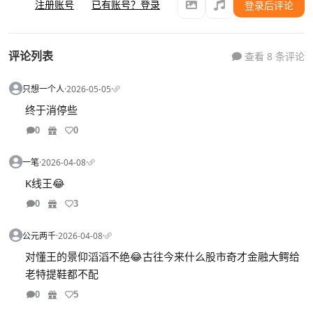
注册账号
已有账号？登录
登录后评论
评论列表
查看 8 条评论
只想一个人
·
2026-05-05
·
终于消停些
0
0
一笔
·
2026-04-08
·
K线王😂
0
3
公元两千
·
2026-04-08
·
对懂王的景仰滔滔不绝😂古往今来什么股市奇才金融大鳄给
老特提鞋都不配
0
5