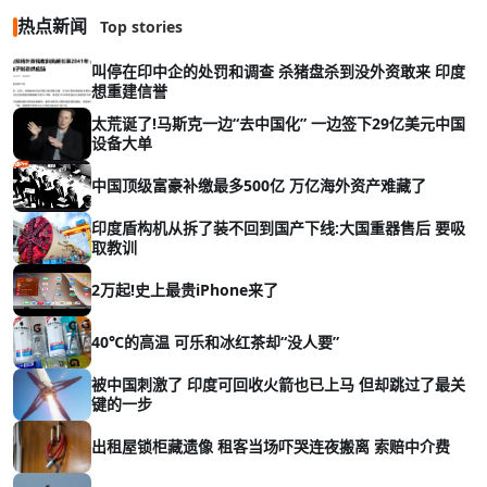
热点新闻
Top stories
叫停在印中企的处罚和调查 杀猪盘杀到没外资敢来 印度
想重建信誉
太荒诞了!马斯克一边“去中国化” 一边签下29亿美元中国
设备大单
中国顶级富豪补缴最多500亿 万亿海外资产难藏了
印度盾构机从拆了装不回到国产下线:大国重器售后 要吸
取教训
2万起!史上最贵iPhone来了
40℃的高温 可乐和冰红茶却“没人要”
被中国刺激了 印度可回收火箭也已上马 但却跳过了最关
键的一步
出租屋锁柜藏遗像 租客当场吓哭连夜搬离 索赔中介费