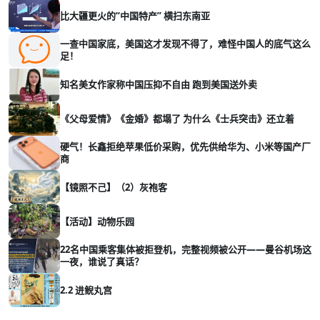
比大疆更火的“中国特产” 横扫东南亚
一查中国家底，美国这才发现不得了，难怪中国人的底气这么
足！
知名美女作家称中国压抑不自由 跑到美国送外卖
《父母爱情》《金婚》都塌了 为什么《士兵突击》还立着
硬气！长鑫拒绝苹果低价采购，优先供给华为、小米等国产厂
商
【镜照不己】（2）灰袍客
【活动】动物乐园
22名中国乘客集体被拒登机，完整视频被公开——曼谷机场这
一夜，谁说了真话？
2.2 进鲵丸宫