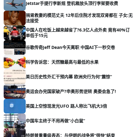
Jetstar手提行李新规 登机箱放头顶行李架要收费
捐肾救妻的模范丈夫 12年后住院才发现双肾都在 子女:无
法接受
中国人在吃饭上越来越省了?6.3亿人点外卖 竟有40%订
单低于15元
谷歌传奇Jeff Dean今天离职 中国AI下一秒交卷
科学告诉您：天然糖最高与最低的水果
美日历史性外汇干预内幕 欧洲央行为何“震惊”
奥运会办完国家破产?申奥形势逆转 奥委会急了!
美国上空惊现发光UFO 路人称比飞机大3倍
中国车主终于不用再做“小白鼠”
特朗普重量级表态：与伊朗的战争将“很快”结束