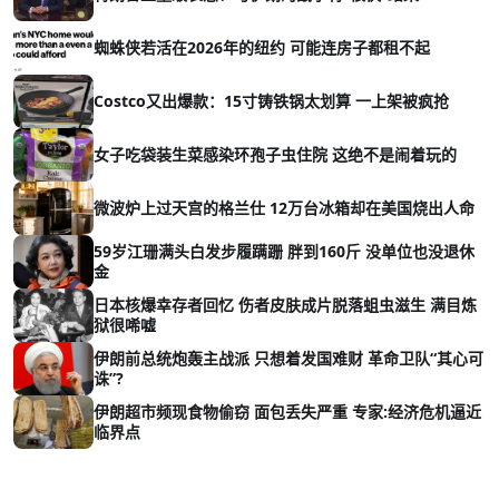
蜘蛛侠若活在2026年的纽约 可能连房子都租不起
Costco又出爆款：15寸铸铁锅太划算 一上架被疯抢
女子吃袋装生菜感染环孢子虫住院 这绝不是闹着玩的
微波炉上过天宫的格兰仕 12万台冰箱却在美国烧出人命
59岁江珊满头白发步履蹒跚 胖到160斤 没单位也没退休
金
日本核爆幸存者回忆 伤者皮肤成片脱落蛆虫滋生 满目炼
狱很唏嘘
伊朗前总统炮轰主战派 只想着发国难财 革命卫队“其心可
诛”?
伊朗超市频现食物偷窃 面包丢失严重 专家:经济危机逼近
临界点