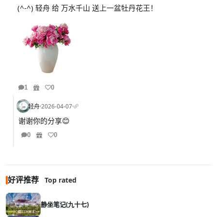
(^-^) 轻舟 给 万水千山 送上一盆牡丹花王！
1
0
轻舟
·
2026-04-07
·
谢谢你的分享😊
0
0
好评推荐
Top rated
静坐笔记(九十七)