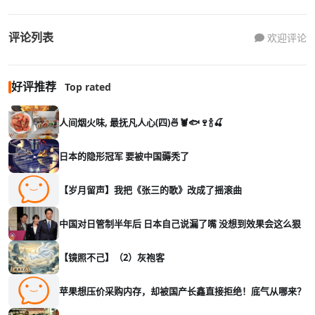
评论列表
欢迎评论
好评推荐
Top rated
人间烟火味, 最抚凡人心(四)🍜🦞🐟🍷🍾🍒
日本的隐形冠军 要被中国薅秃了
【岁月留声】我把《张三的歌》改成了摇滚曲
中国对日管制半年后 日本自己说漏了嘴 没想到效果会这么狠
【镜照不己】（2）灰袍客
苹果想压价采购内存，却被国产长鑫直接拒绝！底气从哪来？