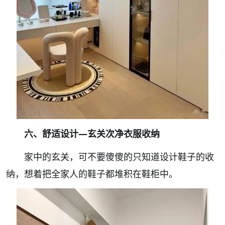
六、舒适设计—玄关次净衣服收纳
家中的玄关，可不要傻傻的只知道设计鞋子的收
纳，想着把全家人的鞋子都堆积在鞋柜中。