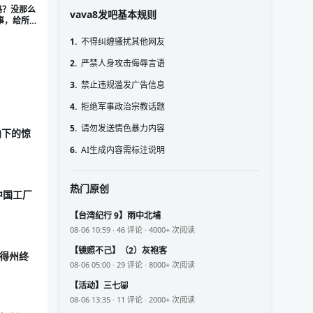
路？没那么
vava8发吧基本规则
事，给所
醒
1.
不得纠缠骚扰其他网友
2.
严禁人身攻击侮辱言语
3.
禁止违规滥发广告信息
4.
拒绝军事政治宗教话题
5.
请勿发送情色暴力内容
拍下的惊
6.
AI生成内容需标注说明
热门原创
中国工厂
【台湾纪行 9】雨中北埔
08-06 10:59 · 46 评论 · 4000+ 次阅读
【镜照不己】（2）灰袍客
国得州终
08-06 05:00 · 29 评论 · 8000+ 次阅读
【活动】三七🐷
08-06 13:35 · 11 评论 · 2000+ 次阅读