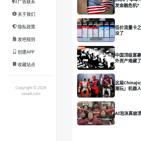
广告联系
发金融危机?
关于我们
隐私政策
低价流量卡之
没了
发吧规则
创建APP
中国顶级富豪
外资产难藏
收藏站点
这届China
Copyright © 2026
潮玩」机器
vava8.com
AI泡沫真崩