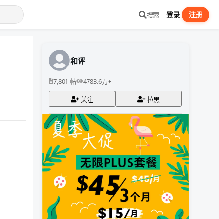
登录
注册
搜索
和评
7,801 帖
4783.6万+
关注
拉黑