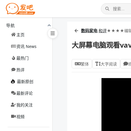
导航
数码家电
·
和评
★★★★编
主页
大屏幕电脑观看va
资讯 News
最热门
繁体
大字阅读
热评
最新原创
最新评论
我的关注
视频