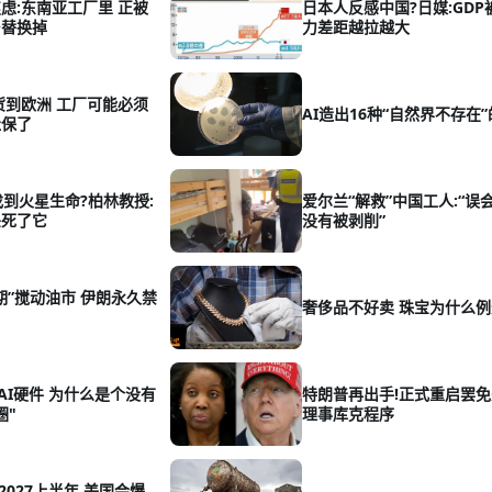
虑:东南亚工厂里 正被
日本人反感中国?日媒:GDP
台替换掉
力差距越拉越大
卖货到欧洲 工厂可能必须
AI造出16种“自然界不存在
社保了
找到火星生命?柏林教授:
爱尔兰“解救”中国工人:“误
杀死了它
没有被剥削”
期”搅动油市 伊朗永久禁
奢侈品不好卖 珠宝为什么例
款AI硬件 为什么是个没有
特朗普再出手!正式重启罢
圈"
理事库克程序
–2027上半年 美国会爆