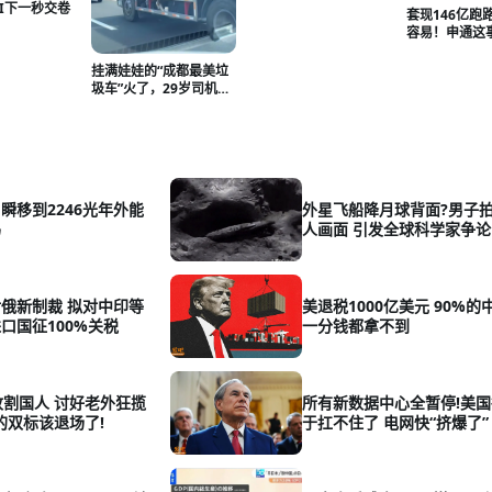
AI下一秒交卷
套现146亿跑
容易！申通这
有富豪提了个
挂满娃娃的“成都最美垃
圾车”火了，29岁司机：
把车装扮得好看，干活
时没那么枯燥压抑
瞬移到2246光年外能
外星飞船降月球背面?男子
吗
人画面 引发全球科学家争论
俄新制裁 拟对中印等
美退税1000亿美元 90%的
口国征100%关税
一分钱都拿不到
收割国人 讨好老外狂揽
所有新数据中心全暂停!美
丰的双标该退场了!
于扛不住了 电网快“挤爆了”