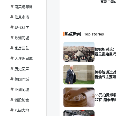
离职 中国
南美与非洲
信息市场
现代科学
热点新闻
Top stories
欧洲同城
家居园艺
根据相对论：
看见秦始皇
大洋洲同城
历史回声
美参院通过对
俄油气主要进
美国同城
亚洲同城
55元拍黄瓜
27亿 鼎泰
谈股论金
八闽大地