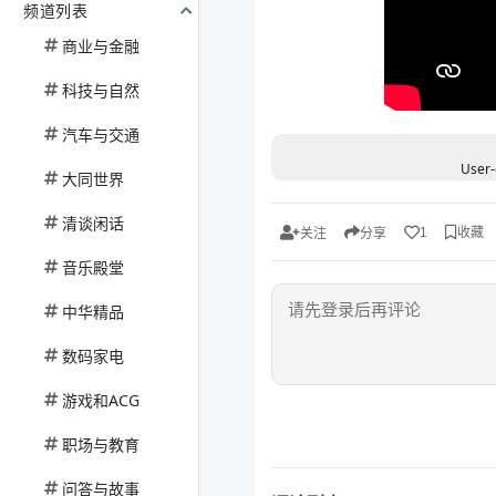
频道列表
商业与金融
科技与自然
汽车与交通
User-
大同世界
清谈闲话
收藏
1
关注
分享
音乐殿堂
中华精品
数码家电
游戏和ACG
职场与教育
问答与故事