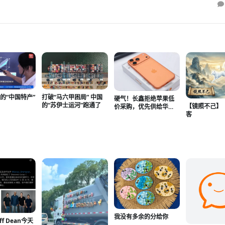
打破“马六甲困局” 中国
的“中国特产”
硬气！长鑫拒绝苹果低
的“苏伊士运河”跑通了
亚
【镜照不己】
价采购，优先供给华
客
为、小米等国产厂商
我没有多余的分给你
f Dean今天