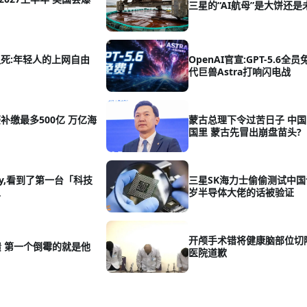
三星的“AI航母”是大饼还是
死:年轻人的上网自由
OpenAI官宣:GPT-5.6全
代巨兽Astra打响闪电战
补缴最多500亿 万亿海
蒙古总理下令过苦日子 中国
了
国里 蒙古先冒出崩盘苗头?
Joy,看到了第一台「科技
三星SK海力士偷偷测试中国设
人
岁半导体大佬的话被验证
开颅手术错将健康脑部位切
溃 第一个倒霉的就是他
医院道歉