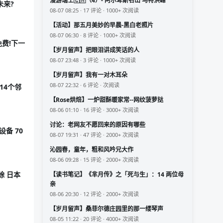
漫游瑞士🇨🇭（4）- 阿尔卑斯名山 马特洪峰
未来?
08-07 08:25 · 17 评论 · 1000+ 次阅读
【活动】那五月美妙的早晨-黑白老照片
08-07 06:30 · 8 评论 · 1000+ 次阅读
员免费!下一
【岁月留声】把眼泪讲成笑话的人
08-07 23:48 · 3 评论 · 1000+ 次阅读
【岁月留声】我有一对木耳朵
08-07 22:32 · 6 评论 · 次阅读
14个邻
【Rose烘焙】一炉甜酥暖家常--网纹菠萝挞
08-06 01:10 · 16 评论 · 3000+ 次阅读
讨论：老网友不愿回来的原因有哪些
备 70
08-07 19:31 · 47 评论 · 2000+ 次阅读
沁园春，童年，粗和风吟兄大作
08-06 09:28 · 15 评论 · 2000+ 次阅读
除 日本
【读书笔记】《芈月传》之「死与生」：14 两位母
亲
08-06 20:30 · 12 评论 · 2000+ 次阅读
【岁月留声】桑菲尔德庄园里的那一缕琴声
08-05 11:22 · 20 评论 · 4000+ 次阅读