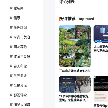
评论列表
暖新闻
健康
好评推荐
Top rated
命理趣闻
时尚与美容
网友荐歌
比大疆更火
横扫东南
收藏与爱好
春天印象
三与山农场⛩️🌈🍁💦⛵🏵️
币圈淘金
笙歌沙龙
影视评论
22名中国乘客集体被拒
登机，完整视频被公开
——曼谷机场这一夜，
加拿大同城
谷歌传奇Jef
谁说了真话？