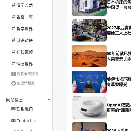
日本机床的焦
汉学沙龙
中国货一台
香茗一席
2027年后
哲学世界
要给工人上
谜语对联
在线视频
50年前就已
人类曾亲手
情感世界
查看全部频道
美伊“协议预
创建新频道
令草案曝光
网站信息
OpenAI首
联系我们
屏幕的"甜甜
Contact Us
2026下半年