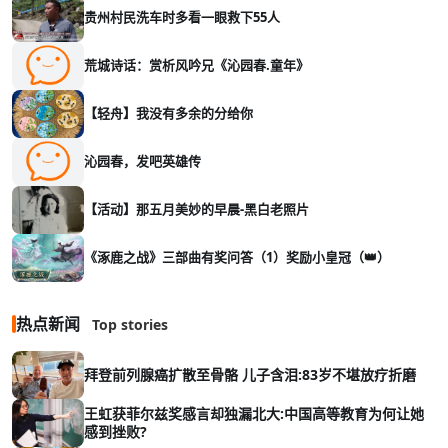
贵州村民洗车时多看一眼救下55人
荒城诗话：赏析风吟兄《沁园春.童年》
【轻舟】我没有多余的分给你
沁园春，发吧英雄传
【活动】那五月美妙的早晨-黑白老照片
《涿鹿之战》三部曲有奖问答（1）奖励小皇冠（👑）
热点新闻
Top stories
拜登前列腺癌扩散至骨骼 儿子含泪:83岁不堪放疗折磨
王虹获菲尔兹奖感言却独漏北大:中国高等教育为何让她
感到挫败?