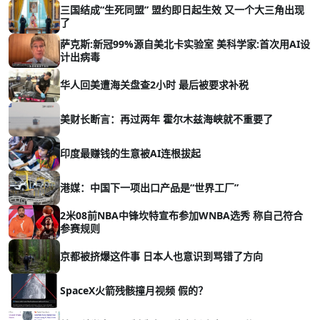
三国结成“生死同盟” 盟约即日起生效 又一个大三角出现
了
萨克斯:新冠99%源自美北卡实验室 美科学家:首次用AI设
计出病毒
华人回美遭海关盘查2小时 最后被要求补税
美财长断言：再过两年 霍尔木兹海峡就不重要了
印度最赚钱的生意被AI连根拔起
港媒：中国下一项出口产品是“世界工厂”
2米08前NBA中锋坎特宣布参加WNBA选秀 称自己符合
参赛规则
京都被挤爆这件事 日本人也意识到骂错了方向
SpaceX火箭残骸撞月视频 假的？