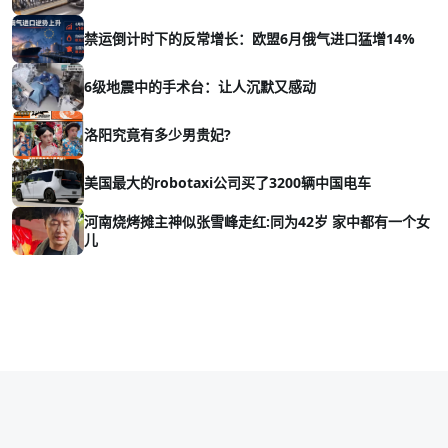
禁运倒计时下的反常增长：欧盟6月俄气进口猛增14%
6级地震中的手术台：让人沉默又感动
洛阳究竟有多少男贵妃?
美国最大的robotaxi公司买了3200辆中国电车
河南烧烤摊主神似张雪峰走红:同为42岁 家中都有一个女
儿