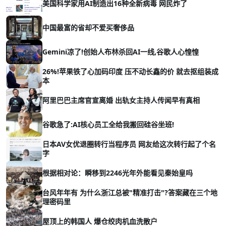
美国科学家用AI制造出16种全新病毒 网民炸了
中国最富的省却不爱买奢侈品
Gemini凉了!创始人布林杀回AI一线,谷歌人心惶惶
26%!苹果铁了心加码印度 压不动长鑫的价 就去抠组装成
本
阿里巴巴主席官宣离婚 出轨女主持人传闻早有真相
谷歌急了:AI核心员工全给我搬回硅谷坐班!
日本AV女优退圈转行当程序员 网友给这次转行起了个名
字
根据相对论：瞬移到2246光年外能看见秦始皇吗
台风年年有 为什么浙江总被"精准打击"?答案藏在三个地
理密码里
屋顶上的韩国人 爆仓绞肉机血洗散户