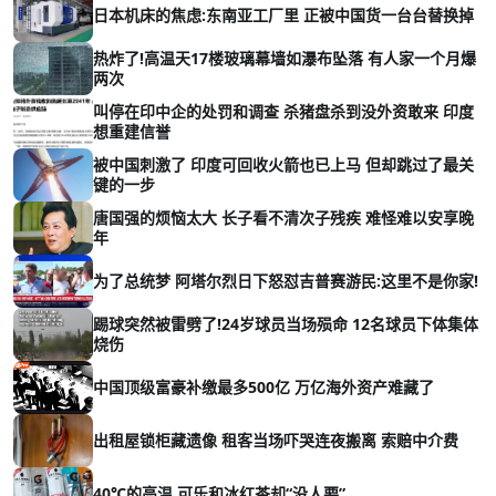
日本机床的焦虑:东南亚工厂里 正被中国货一台台替换掉
热炸了!高温天17楼玻璃幕墙如瀑布坠落 有人家一个月爆
两次
叫停在印中企的处罚和调查 杀猪盘杀到没外资敢来 印度
想重建信誉
被中国刺激了 印度可回收火箭也已上马 但却跳过了最关
键的一步
唐国强的烦恼太大 长子看不清次子残疾 难怪难以安享晚
年
为了总统梦 阿塔尔烈日下怒怼吉普赛游民:这里不是你家!
踢球突然被雷劈了!24岁球员当场殒命 12名球员下体集体
烧伤
中国顶级富豪补缴最多500亿 万亿海外资产难藏了
出租屋锁柜藏遗像 租客当场吓哭连夜搬离 索赔中介费
40℃的高温 可乐和冰红茶却“没人要”