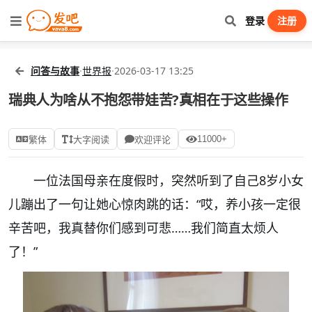
登录
注册
问答与故事
·
世界报
·
2026-03-17 13:25
瑞典人为啥从不抱怨带娃苦?真相在于这些操作
11000+
繁体
大字阅读
欢迎评论
一位法国母亲在度假时，突然听到了自己8岁小女
儿蹦出了一句让她心惊肉跳的话：“哎，养小孩一定很
辛苦吧，我真替你们感到可悲……我们简直太烦人
了！”