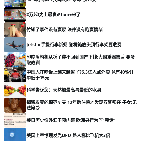
2万起!史上最贵iPhone来了
竹知了事件没有赢家 法律没有跑赢情绪
Jetstar手提行李新规 登机箱放头顶行李架要收费
印度盾构机从拆了装不回到国产下线:大国重器售后 要吸
取教训
中国人在吃饭上越来越省了?6.3亿人点外卖 竟有40%订
单低于15元
科学告诉您：天然糖最高与最低的水果
捐肾救妻的模范丈夫 12年后住院才发现双肾都在 子女:无
法接受
美日历史性外汇干预内幕 欧洲央行为何“震惊”
美国上空惊现发光UFO 路人称比飞机大3倍