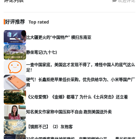
欢迎评论
好评推荐
Top rated
比大疆更火的“中国特产” 横扫东南亚
静坐笔记(九十七)
一查中国家底，美国这才发现不得了，难怪中国人的底气这么
足！
硬气！长鑫拒绝苹果低价采购，优先供给华为、小米等国产厂
商
《父母爱情》《金婚》都塌了 为什么《士兵突击》还立着
知名美女作家称中国压抑不自由 跑到美国送外卖
【镜照不己】（2）灰袍客
22名中国乘客集体被拒登机，完整视频被公开——曼谷机场这