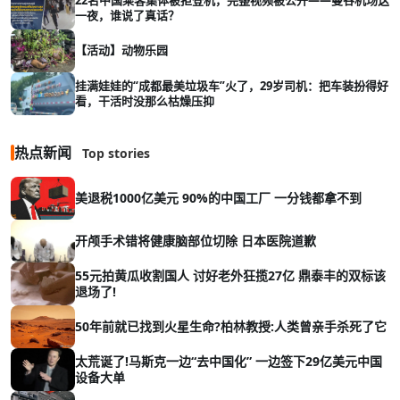
一夜，谁说了真话？
【活动】动物乐园
挂满娃娃的“成都最美垃圾车”火了，29岁司机：把车装扮得好
看，干活时没那么枯燥压抑
热点新闻
Top stories
美退税1000亿美元 90%的中国工厂 一分钱都拿不到
开颅手术错将健康脑部位切除 日本医院道歉
55元拍黄瓜收割国人 讨好老外狂揽27亿 鼎泰丰的双标该
退场了!
50年前就已找到火星生命?柏林教授:人类曾亲手杀死了它
太荒诞了!马斯克一边“去中国化” 一边签下29亿美元中国
设备大单