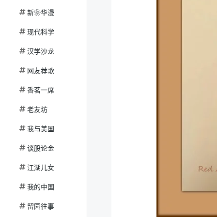
新❀华漫
现代科学
汉学沙龙
网友荐歌
香茗一席
老友坊
我与美国
谈股论金
江湖儿女
我的中国
留园往事