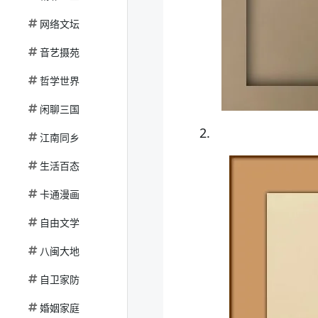
网络文坛
音艺摄苑
哲学世界
闲聊三国
2.
江南同乡
生活百态
卡通漫画
自由文学
八闽大地
自卫家防
婚姻家庭