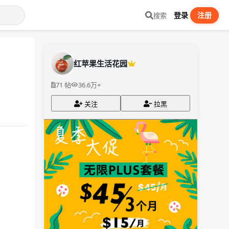
登录
注册
搜索
红苹果生活花园
71 帖
36.6万+
关注
拉黑