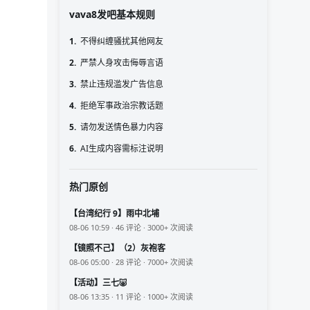
vava8发吧基本规则
1.
不得纠缠骚扰其他网友
2.
严禁人身攻击侮辱言语
3.
禁止违规滥发广告信息
4.
拒绝军事政治宗教话题
5.
请勿发送情色暴力内容
6.
AI生成内容需标注说明
热门原创
【台湾纪行 9】雨中北埔
08-06 10:59 · 46 评论 · 3000+ 次阅读
【镜照不己】（2）灰袍客
08-06 05:00 · 28 评论 · 7000+ 次阅读
【活动】三七🐷
08-06 13:35 · 11 评论 · 1000+ 次阅读