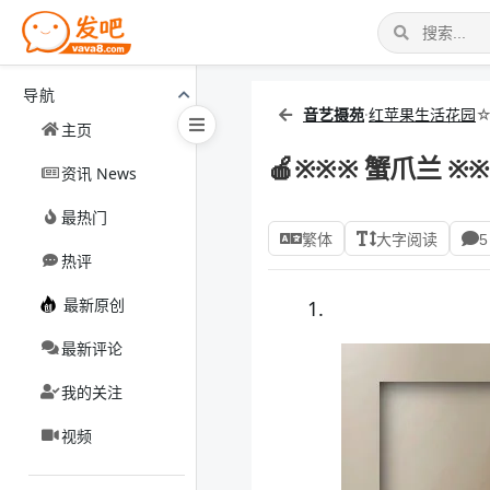
导航
音艺摄苑
·
红苹果生活花园
主页
🍎※※※ 蟹爪兰 ※
资讯 News
最热门
繁体
大字阅读
5
热评
最新原创
1.
最新评论
我的关注
视频