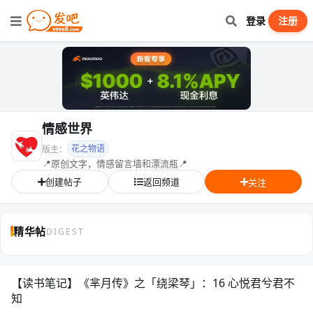
登录
注册
情感世界
花之物语
版主：
📍原创文字，情感留言墙和漂流瓶📍
创建帖子
返回频道
关注
精华帖
DIGEST
【读书笔记】《芈月传》之「绕梁琴」：16 心悦君兮君不
知