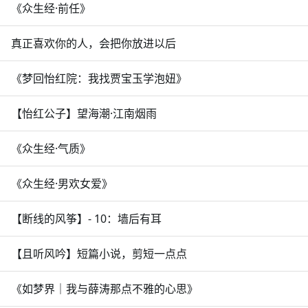
《众生经·前任》
真正喜欢你的人，会把你放进以后
《梦回怡红院：我找贾宝玉学泡妞》
【怡红公子】望海潮·江南烟雨
《众生经·气质》
《众生经·男欢女爱》
【断线的风筝】- 10：墙后有耳
【且听风吟】短篇小说，剪短一点点
《如梦界｜我与薛涛那点不雅的心思》