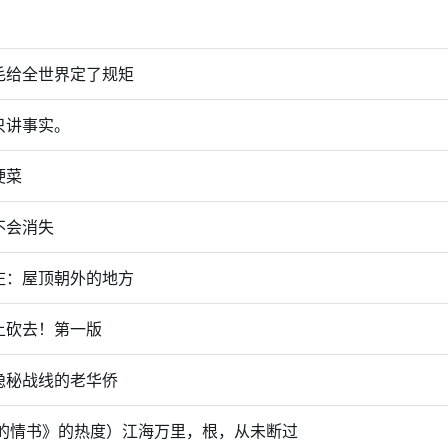
毛给全世界定了规矩
只讲事实。
硬菜
不会消失
庄：屋顶朝外的地方
上砍去！第一版
隐秘战线的老华侨
嬷的情书》的热度）江海万里，根，从未断过