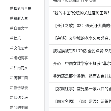
福州『柔远驿』⛩️🏮💦⛵
摄影与自拍
“我的中国”论坛的关注度厉害啊
精彩人生
【长江之歌】02：通天河·九曲的
自由文学
【杂谈】文学城的老李久负盛名，【
娱乐
文化艺术
携程挨被罚51.79亿 全民点赞
发吧网事
开心！中国女数学家王虹获 “菲尔
江南同乡
香港还是那个香港，然而古色儿
闲聊三国
新❀华漫
【家族往事】堂兄弟一家八口的
网络文坛
【四大名园】（四）留园：留得
我的中国