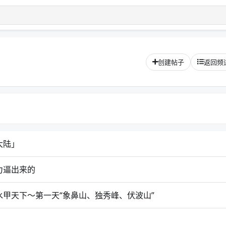
创建帖子
返回频
大陆」
力逼出来的
甲天下～第一天“象鼻山、独秀峰、伏波山”