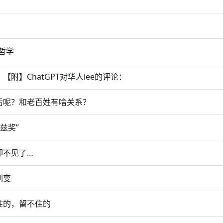
！
哲学
附】ChatGPT对华人lee的评论：
 然后呢？和老百姓有啥关系？
兹奖”
却不见了…
剧变
住的，留不住的