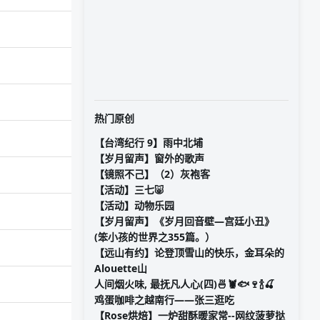
热门原创
【台湾纪行 9】雨中北埔
【岁月留声】窗外的歌声
【镜照不己】（2）灰袍客
【活动】三七🐷
【活动】动物乐园
【岁月留声】《岁月回音壁—宫廷小丑》
(笨小孩的世界之355篇。）
【远山有约】论登顶雪山的快乐，金耳朵的
Alouette山
人间烟火味, 最抚凡人心(四)🍜🦞🐟🍷🍾🍒
鸡蛋咖啡之越南行——张三逛吃
【Rose烘焙】一炉甜酥暖家常--网纹菠萝挞