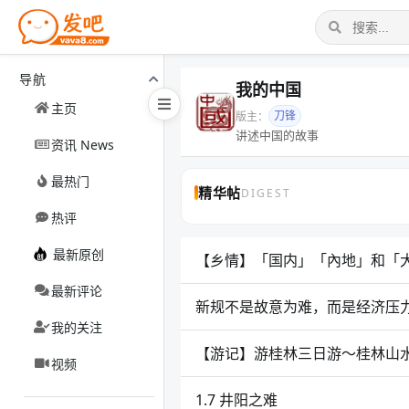
导航
我的中国
主页
刀锋
版主：
讲述中国的故事
资讯 News
最热门
精华帖
DIGEST
热评
最新原创
【乡情】「国内」「內地」和「
最新评论
新规不是故意为难，而是经济压
我的关注
【游记】游桂林三日游～桂林山水
视频
1.7 井阳之难