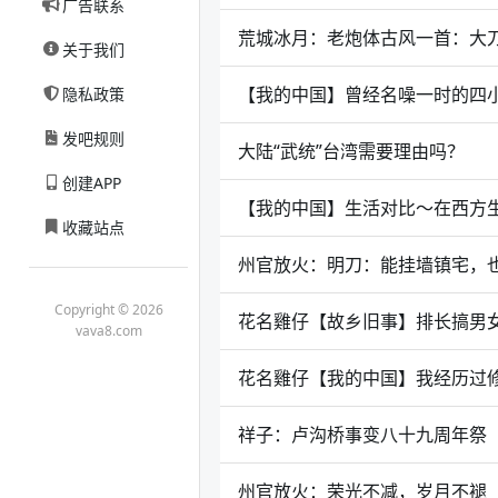
广告联系
荒城冰月：老炮体古风一首：大
关于我们
【我的中国】曾经名噪一时的四小
隐私政策
发吧规则
大陆“武统”台湾需要理由吗？
创建APP
【我的中国】生活对比～在西方
收藏站点
州官放火：明刀：能挂墙镇宅，
Copyright © 2026
花名雞仔【故乡旧事】排长搞男
vava8.com
花名雞仔【我的中国】我经历过
祥子：卢沟桥事变八十九周年祭
州官放火：荣光不减，岁月不褪