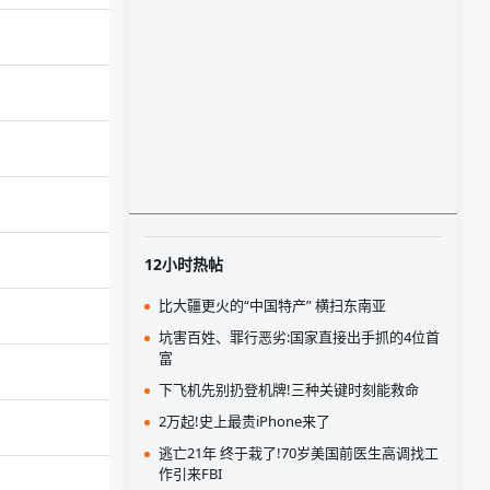
12小时热帖
比大疆更火的“中国特产” 横扫东南亚
坑害百姓、罪行恶劣:国家直接出手抓的4位首
富
下飞机先别扔登机牌!三种关键时刻能救命
2万起!史上最贵iPhone来了
逃亡21年 终于栽了!70岁美国前医生高调找工
作引来FBI