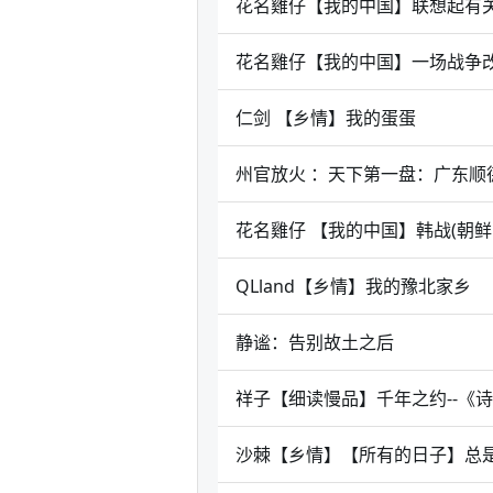
花名雞仔【我的中国】联想起有
花名雞仔【我的中国】一场战争改
仁剑 【乡情】我的蛋蛋
州官放火 ：天下第一盘：广东顺
花名雞仔 【我的中国】韩战(朝
QLland【乡情】我的豫北家乡
静谧：告别故土之后
祥子【细读慢品】千年之约--《
沙棘【乡情】【所有的日子】总