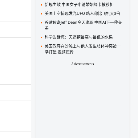
新规生效 中国女子申请婚姻绿卡被秒拒
美国上空惊现发光UFO 路人称比飞机大3倍
谷歌传奇Jeff Dean今天离职 中国AI下一秒交
卷
科学告诉您：天然糖最高与最低的水果
美国政客在沙滩上与他人发生肢体冲突被一
拳打晕 视频疯传
Advertisements