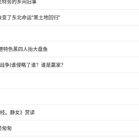
关特务的乡间旧事
变了东北命运“黑土地回归”
德特色蒸四人抬大盘鱼
鲜战争)谁侵略了谁？谁是赢家？
诗经。静女》赏读
是匆匆