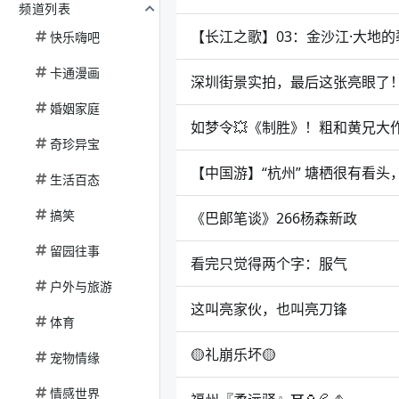
频道列表
【长江之歌】03：金沙江·大地的
快乐嗨吧
卡通漫画
深圳街景实拍，最后这张亮眼了
婚姻家庭
如梦令💥《制胜》！粗和黄兄大
奇珍异宝
【中国游】“杭州” 塘栖很有看头
生活百态
搞笑
《巴郞笔谈》266杨森新政
留园往事
看完只觉得两个字：服气
户外与旅游
这叫亮家伙，也叫亮刀锋
体育
🟡礼崩乐坏🟡
宠物情缘
情感世界