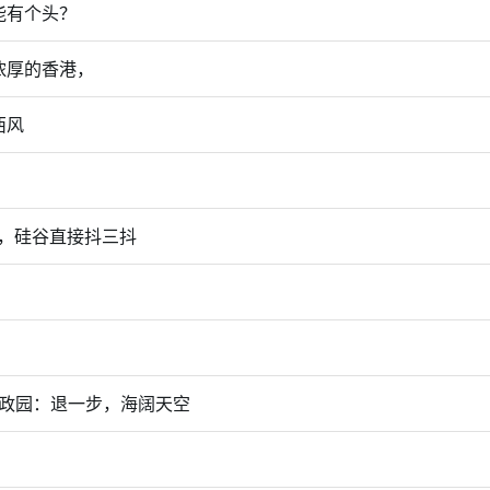
能有个头？
浓厚的香港，
西风
K3，硅谷直接抖三抖
拙政园：退一步，海阔天空
！