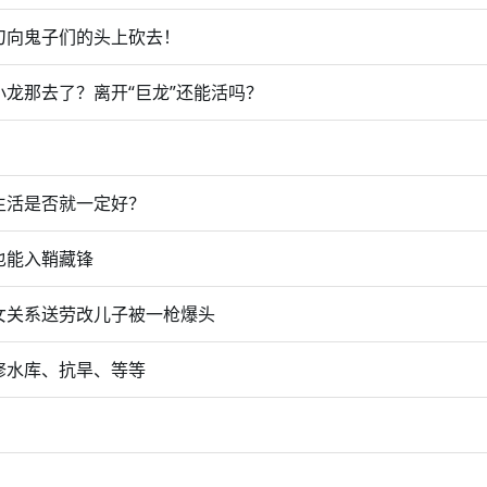
刀向鬼子们的头上砍去！
龙那去了？离开“巨龙”还能活吗？
生活是否就一定好？
也能入鞘藏锋
女关系送劳改儿子被一枪爆头
修水库、抗旱、等等