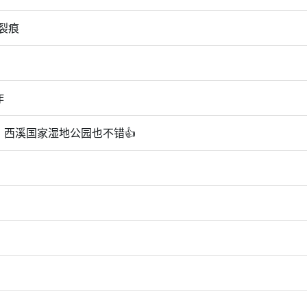
裂痕
！
作
，西溪国家湿地公园也不错👍