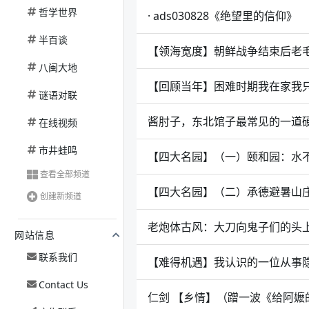
哲学世界
· ads030828《绝望里的信仰》
半百谈
【领海宽度】朝鲜战争结束后老
八闽大地
【回顾当年】困难时期我在家我
谜语对联
酱肘子，东北馆子最常见的一道
在线视频
市井蛙鸣
【四大名园】（一）颐和园：水
查看全部频道
【四大名园】（二）承德避暑山
创建新频道
老炮体古风：大刀向鬼子们的头
网站信息
联系我们
【难得机遇】我认识的一位从事
Contact Us
仁剑 【乡情】（蹭一波《给阿