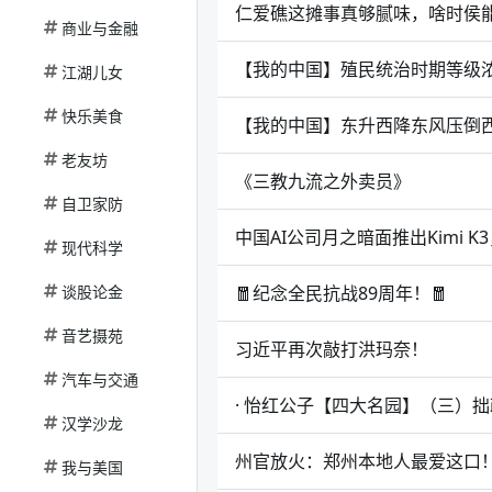
仁爱礁这摊事真够腻味，啥时侯
商业与金融
【我的中国】殖民统治时期等级
江湖儿女
快乐美食
【我的中国】东升西降东风压倒
老友坊
《三教九流之外卖员》
自卫家防
中国AI公司月之暗面推出Kimi 
现代科学
谈股论金
🧧纪念全民抗战89周年！🧧
音艺摄苑
习近平再次敲打洪玛奈！
汽车与交通
· 怡红公子【四大名园】（三）
汉学沙龙
州官放火：郑州本地人最爱这口
我与美国