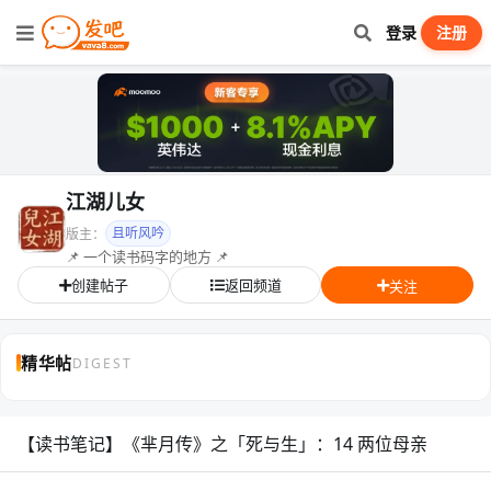
登录
注册
江湖儿女
且听风吟
版主：
📌 一个读书码字的地方 📌
创建帖子
返回频道
关注
精华帖
DIGEST
【读书笔记】《芈月传》之「死与生」：14 两位母亲