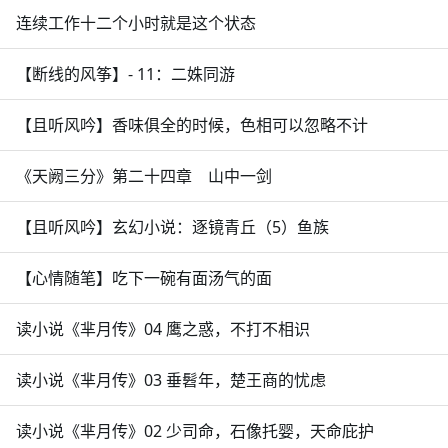
连续工作十二个小时就是这个状态
【断线的风筝】- 11：二姝同游
【且听风吟】香味俱全的时候，色相可以忽略不计
《天阙三分》第二十四章 山中一剑
【且听风吟】玄幻小说：逐镜青丘（5）鱼族
【心情随笔】吃下一碗有面汤气的面
读小说《芈月传》04 鹰之惑，不打不相识
读小说《芈月传》03 垂髫年，楚王商的忧虑
读小说《芈月传》02 少司命，石像托婴，天命庇护