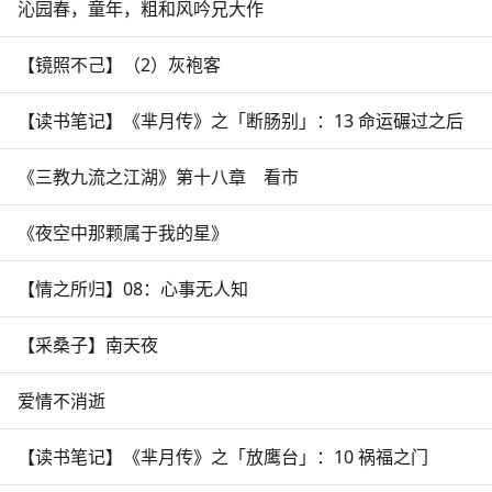
沁园春，童年，粗和风吟兄大作
【镜照不己】（2）灰袍客
【读书笔记】《芈月传》之「断肠别」：13 命运碾过之后
《三教九流之江湖》第十八章 看市
《夜空中那颗属于我的星》
【情之所归】08：心事无人知
【采桑子】南天夜
爱情不消逝
【读书笔记】《芈月传》之「放鹰台」：10 祸福之门