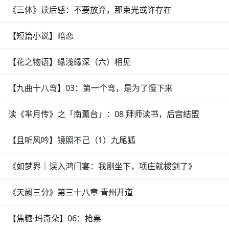
《三体》读后感：不要放弃，那束光或许存在
【短篇小说】暗恋
【花之物语】缘浅缘深（六）相见
【九曲十八弯】03：第一个弯，是为了慢下来
读《芈月传》之「南薰台」：08 拜师读书，后宫结盟
【且听风吟】镜照不己（1）九尾狐
《如梦界｜误入鸿门宴：我刚坐下，项庄就拔剑了》
《天阙三分》第三十八章 青州开道
【焦糖·玛奇朵】06：抢票