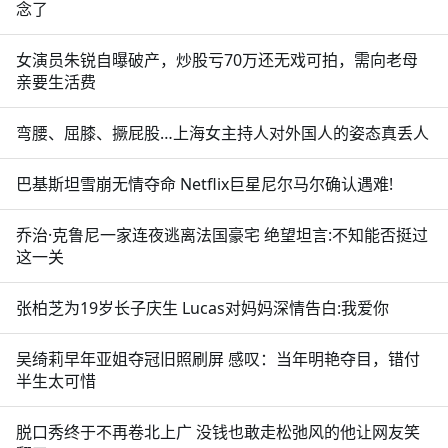
念了
女演员朱锐自曝破产，炒股亏70万还无戏可拍，需向老母
亲要生活费
弯腰、屈膝、撅屁股…上海女主持人对外国人的姿态真丢人
巴基斯坦雪崩无情夺命 Netflix巨星尼尔马尔确认遇难!
乔治·克鲁尼一家连夜逃离法国豪宅 绝望坦言:不知能否挺过
这一关
张柏芝为19岁长子庆生 Lucas对妈妈深情告白:我爱你
吴绮莉早年亚姐夺冠旧照刷屏 感叹：当年明艳夺目，错付
半生太可惜
脱口秀终于不再卷北上广 没钱也敢走松弛风的他让网友笑