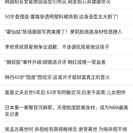
韩国知名女星胯部造型引热议 网友担心其健康状况
50岁查理兹·塞隆穿透明塑料裙亮相 这身造型太大胆了!
“霍仙姑”陈瑶靓丽写真美爆了！萝莉脸高挑身材性感撩人
李修贤就周星驰争议道歉：不该调侃周星驰没孩子
“撅屁股”事件升级!胡锡进点评 韩红成唯一受益者
林丹43岁“隐居”西班牙:这或许才是财富真正的意义
富豪丈夫去世5年后 63岁毛阿敏近况:白发不染黑 儿女相伴
日本第一美臀宫河麻耶，天使脸庞欧美身材，成为NBA最美
女记者
吴孟达离世时 央视给到高规格悼念 谢贤离世 为啥央视不悼