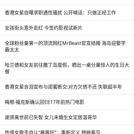
香港女星自曝求职遇性骚扰 公开喊话：只做正经工作
女孩街头意外走红 今签约影视试新片
全球粉丝量第一的顶流网红MrBeast官宣结婚 海岛迎娶学
霸太太
哈兰德和女友前往撒丁岛度假，晒出一桌分量惊人的生日大
餐
香港女星含泪宣布与闺蜜断交:对方欠债不还 失联超半年
梅根·福克斯确认回归!17年前热门电影
谢贤离世前已失智 女儿未婚生女定居温哥华
性感女歌手自认“暴露狂”：重新定义 想被看见