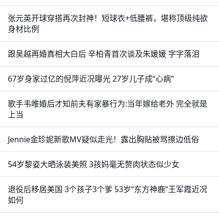
张元英开球穿搭再次封神！短球衣+低腰裤，堪称顶级纯欲
身材比例
跟吴越再婚真相大白后 辛柏青首次谈及朱媛媛 字字落泪
67岁身家过亿的倪萍近况曝光 27岁儿子成“心病”
歌手韦唯婚后才知前夫有家暴行为:当年嫁给老外 完全就是
上当
Jennie金珍妮新歌MV疑似走光！露出胸贴被骂擦边低俗
54岁黎姿大晒泳装美照 3孩妈毫无赘肉状态似少女
退役后移居美国 3个孩子3个爹 53岁“东方神鹿”王军霞近况
如何