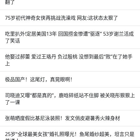
翻了
75岁初代神奇女侠再挑战洗澡戏 网友:这状态太狠了
吃里扒外!定居美国13年 回国捞金惨遭“驱逐” 53岁谢兰活成
了笑话
他娶过郝蕾 爱过王珞丹 负过殷桃 没想到最后“败”在了她手
上
极品国产！这尾灯，真晃眼啊！
司晓迪又曝“都是真的”，鹿晗碎纸站不住脚 被关晓彤狠狠上
了一课
张萌晒度假比基尼泳装照！发文俏皮避暑秀火辣身材
25岁“全球最美女孩”婚礼照曝光！鱼尾婚纱超美，坦言只是