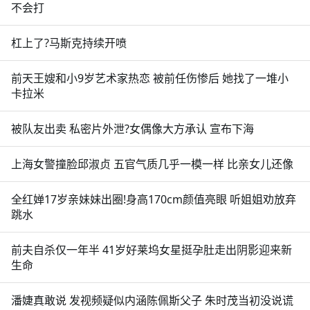
不会打
杠上了?马斯克持续开喷
前天王嫂和小9岁艺术家热恋 被前任伤惨后 她找了一堆小
卡拉米
被队友出卖 私密片外泄?女偶像大方承认 宣布下海
上海女警撞脸邱淑贞 五官气质几乎一模一样 比亲女儿还像
全红婵17岁亲妹妹出圈!身高170cm颜值亮眼 听姐姐劝放弃
跳水
前夫自杀仅一年半 41岁好莱坞女星挺孕肚走出阴影迎来新
生命
潘婕真敢说 发视频疑似内涵陈佩斯父子 朱时茂当初没说谎