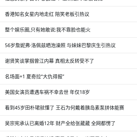
香港知名女星内地走红 陪笑老板引热议
整个娱乐圈,只有她敢说:我不靠脸也能火
56岁詹妮弗·洛佩兹晒泡澡照 与妹妹巴黎庆生引热议
谢贤笑谈掌掴曾江内幕 真相太反转受不了
名场面+1 夏奇拉“大仇得报”
美国女演员遭遇车祸不幸去世 年仅18岁
看到45岁田朴珺就懂了 王石为何戴着胰岛素泵拼体能赛
吴宗宪承认已离婚12年 财产全给张葳葳 全网都愣了