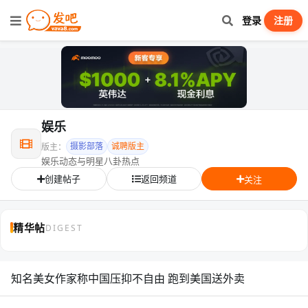
登录
注册
娱乐
摄影部落
诚聘版主
版主：
娱乐动态与明星八卦热点
创建帖子
返回频道
关注
精华帖
DIGEST
知名美女作家称中国压抑不自由 跑到美国送外卖