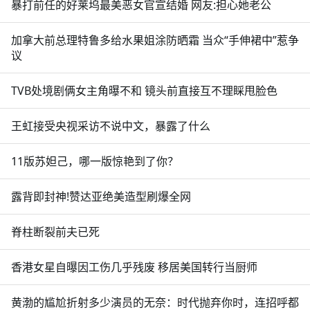
暴打前任的好莱坞最美恶女官宣结婚 网友:担心她老公
加拿大前总理特鲁多给水果姐涂防晒霜 当众“手伸裙中”惹争
议
TVB处境剧俩女主角曝不和 镜头前直接互不理睬甩脸色
王虹接受央视采访不说中文，暴露了什么
11版苏妲己，哪一版惊艳到了你？
露背即封神!赞达亚绝美造型刷爆全网
脊柱断裂前夫已死
香港女星自曝因工伤几乎残废 移居美国转行当厨师
黄渤的尴尬折射多少演员的无奈：时代抛弃你时，连招呼都