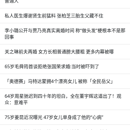
普通人
私人医生爆谢贤生前猛料 张柏芝三胎生父藏不住
李小璐公开与贾乃亮真实离婚时间 称“做头发”梗根本不是那
回事
关之琳前夫再婚 女方长相普通膀大腰粗 更多内幕被曝
65岁毛舜筠首谈拒绝张国荣求婚:当时被吓到了
「奥德赛」马特达蒙拥4个漂亮女儿 被称「全民岳父」
64岁周星驰迟到四十年的坦白，全在董宇辉这道出了！观
众：意难平
75岁姜昆近况曝光 47岁女儿单身成了他的“心病”