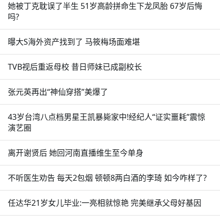
她被丁克耽误了半生 51岁高龄拼命生下龙凤胎 67岁后悔
吗?
曝大S海外资产找到了 马筱梅场面难堪
TVB视后重返母校 昔日师妹已成副校长
张元英再出“神仙穿搭”美爆了
43岁台湾八点档男星王凯暴毙家中!经纪人“证实噩耗”震惊
演艺圈
离开谢贤后 她回河南直播维生至今单身
不听医生劝告 每天2包烟 顿顿8两白酒的李琦 如今咋样了?
任达华21岁女儿毕业:一亮相就惊艳 完美继承父母好基因