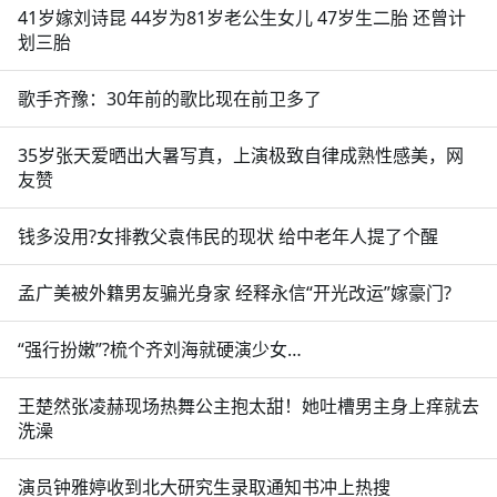
41岁嫁刘诗昆 44岁为81岁老公生女儿 47岁生二胎 还曾计
划三胎
歌手齐豫：30年前的歌比现在前卫多了
35岁张天爱晒出大暑写真，上演极致自律成熟性感美，网
友赞
钱多没用?女排教父袁伟民的现状 给中老年人提了个醒
孟广美被外籍男友骗光身家 经释永信“开光改运”嫁豪门?
“强行扮嫩”?梳个齐刘海就硬演少女…
王楚然张凌赫现场热舞公主抱太甜！她吐槽男主身上痒就去
洗澡
演员钟雅婷收到北大研究生录取通知书冲上热搜