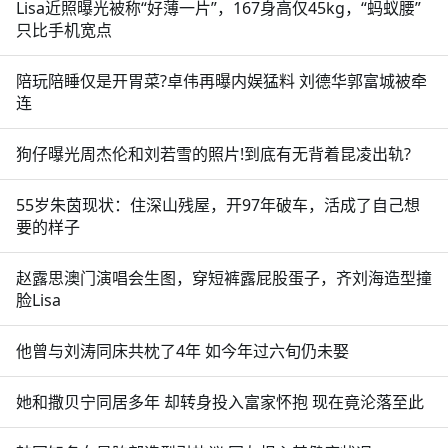
Lisa近照曝光被称“好薄一片”，167身高仅45kg，“蚂蚁腰”
只比手机宽点
陪玩陪睡仅是开胃菜?卓伟再曝内娱猛料 刘德华郭富城被牵
连
狗仔曝光周杰伦和刘若雪的照片!到底有无背着昆凌出轨?
55岁朱茵现状：住深山残屋，开97年破车，活成了自己想
要的样子
赵露思澳门演唱会生图，穿短裤露屁股蛋子，齐刘海造型撞
脸Lisa
他曾与刘涛同床共枕了4年 如今年过六旬仍未娶
她和撒贝宁同居多年 却转身投入富家怀抱 现在竟沦落至此